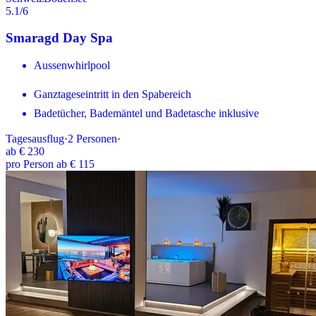
5.1
/6
Smaragd Day Spa
Aussenwhirlpool
Ganztageseintritt in den Spabereich
Badetücher, Bademäntel und Badetasche inklusive
Tagesausflug
·
2
Personen
·
ab
€ 230
pro Person ab € 115