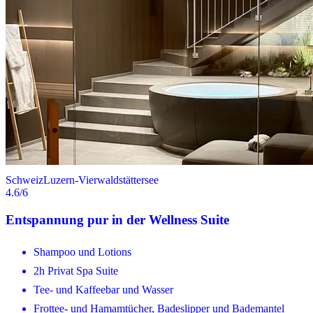
Schweiz
Luzern-Vierwaldstättersee
4.6
/6
Entspannung pur in der Wellness Suite
Shampoo und Lotions
2h Privat Spa Suite
Tee- und Kaffeebar und Wasser
Frottee- und Hamamtücher, Badeslipper und Bademantel