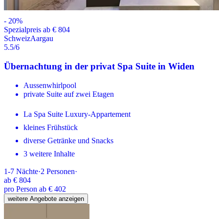
-
20
%
Spezialpreis ab € 804
Schweiz
Aargau
5.5
/6
Übernachtung in der privat Spa Suite in Widen
Aussenwhirlpool
private Suite auf zwei Etagen
La Spa Suite Luxury-Appartement
kleines Frühstück
diverse Getränke und Snacks
3 weitere Inhalte
1-7
Nächte
·
2
Personen
·
ab
€ 804
pro Person ab € 402
weitere Angebote anzeigen