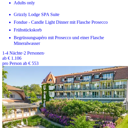
Adults only
Grizzly Lodge SPA Suite
Fondue - Candle Light Dinner mit Flasche Prosecco
Frühstückskorb
Begrüssungsapéro mit Prosecco und einer Flasche
Mineralwasser
1-4
Nächte
·
2
Personen
·
ab
€ 1.106
pro Person ab € 553