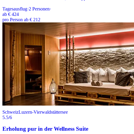
Tagesausflug
·
2
Personen
·
ab
€ 424
pro Person ab € 212
Schweiz
Luzern-Vierwaldstättersee
5.5
/6
Erholung pur in der Wellness Suite