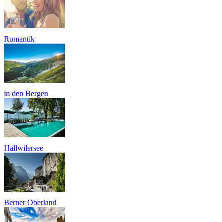
Romantik
in den Bergen
Hallwilersee
Berner Oberland