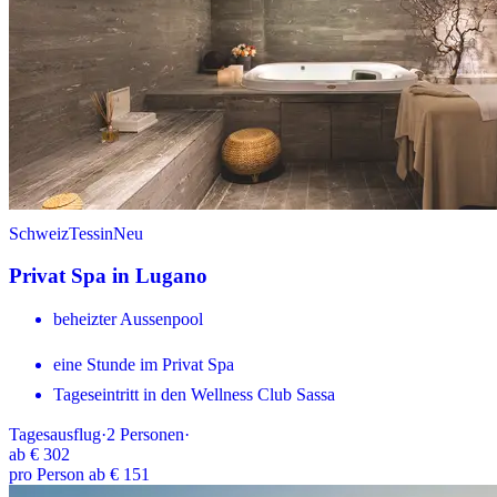
Schweiz
Tessin
Neu
Privat Spa in Lugano
beheizter Aussenpool
eine Stunde im Privat Spa
Tageseintritt in den Wellness Club Sassa
Tagesausflug
·
2
Personen
·
ab
€ 302
pro Person ab € 151