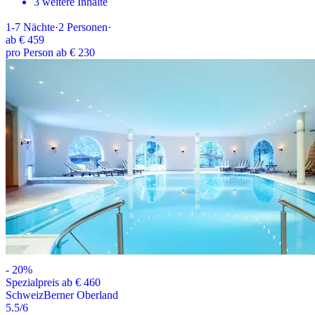
3 weitere Inhalte
1-7
Nächte
·
2
Personen
·
ab
€ 459
pro Person ab € 230
-
20
%
Spezialpreis ab € 460
Schweiz
Berner Oberland
5.5
/6