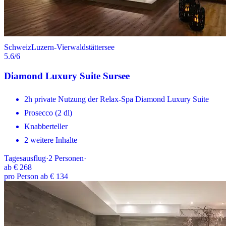
Schweiz
Luzern-Vierwaldstättersee
5.6
/6
Diamond Luxury Suite Sursee
2h private Nutzung der Relax-Spa Diamond Luxury Suite
Prosecco (2 dl)
Knabberteller
2 weitere Inhalte
Tagesausflug
·
2
Personen
·
ab
€ 268
pro Person ab € 134