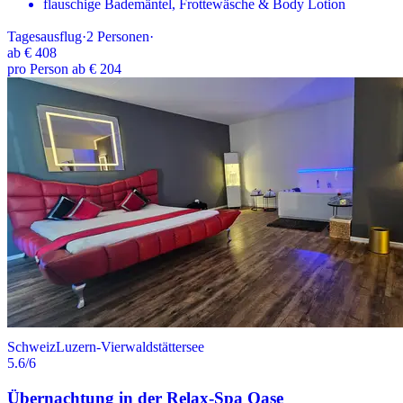
flauschige Bademäntel, Frottewäsche & Body Lotion
Tagesausflug
·
2
Personen
·
ab
€ 408
pro Person ab € 204
Schweiz
Luzern-Vierwaldstättersee
5.6
/6
Übernachtung in der Relax-Spa Oase