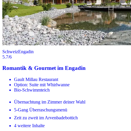
Schweiz
Engadin
5.7
/6
Romantik & Gourmet im Engadin
Gault Millau Restaurant
Option: Suite mit Whirlwanne
Bio-Schwimmteich
Übernachtung im Zimmer deiner Wahl
5-Gang Überraschungsmenü
Zeit zu zweit im Arvenbadebottich
4 weitere Inhalte