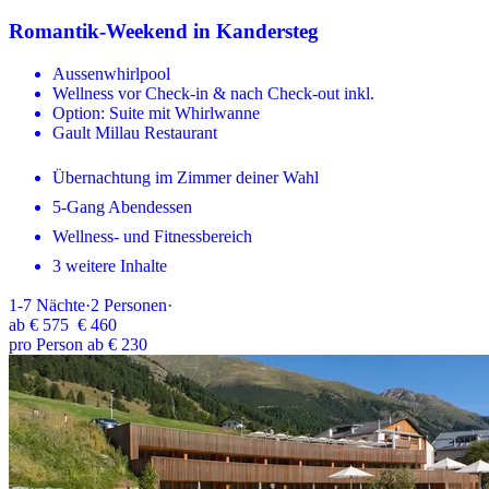
Romantik-Weekend in Kandersteg
Aussenwhirlpool
Wellness vor Check-in & nach Check-out inkl.
Option: Suite mit Whirlwanne
Gault Millau Restaurant
Übernachtung im Zimmer deiner Wahl
5-Gang Abendessen
Wellness- und Fitnessbereich
3 weitere Inhalte
1-7
Nächte
·
2
Personen
·
ab
€ 575
€ 460
pro Person ab € 230