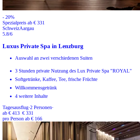
-
20
%
Spezialpreis ab € 331
Schweiz
Aargau
5.8
/6
Luxus Private Spa in Lenzburg
Auswahl an zwei verschiedenen Suiten
3 Stunden private Nutzung des Lux Private Spa "ROYAL"
Softgetränke, Kaffee, Tee, frische Früchte
Willkommensgetränk
4 weitere Inhalte
Tagesausflug
·
2
Personen
·
ab
€ 413
€ 331
pro Person ab € 166