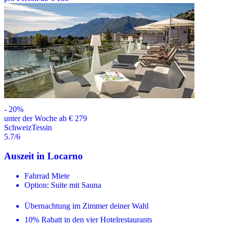
-
20
%
unter der Woche ab € 279
Schweiz
Tessin
5.7
/6
Auszeit in Locarno
Fahrrad Miete
Option: Suite mit Sauna
Übernachtung im Zimmer deiner Wahl
10% Rabatt in den vier Hotelrestaurants