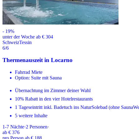
-
19
%
unter der Woche ab € 304
Schweiz
Tessin
6
/6
Thermenauszeit in Locarno
Fahrrad Miete
Option: Suite mit Sauna
Übernachtung im Zimmer deiner Wahl
10% Rabatt in den vier Hotelrestaurants
1 Tageseintritt inkl. Badetuch ins NaturSolebad (ohne SaunaWe
5 weitere Inhalte
1-7
Nächte
·
2
Personen
·
ab
€ 376
pro Person ab € 188