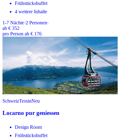
Frühstücksbuffet
4 weitere Inhalte
1-7
Nächte
·
2
Personen
·
ab
€ 352
pro Person ab € 176
Schweiz
Tessin
Neu
Locarno pur geniessen
Design Room
Frühstücksbuffet