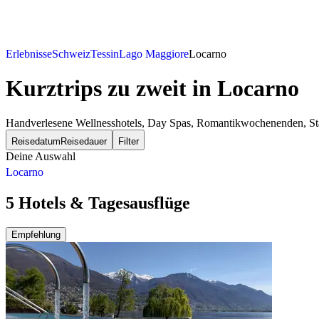
Erlebnisse
Schweiz
Tessin
Lago Maggiore
Locarno
Kurztrips zu zweit
in Locarno
Handverlesene Wellnesshotels, Day Spas, Romantikwochenenden, Städt
Reisedatum
Reisedauer
Filter
Deine Auswahl
Locarno
5 Hotels & Tagesausflüge
Empfehlung