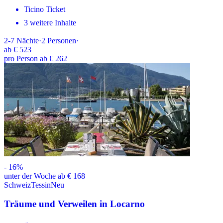
Ticino Ticket
3 weitere Inhalte
2-7
Nächte
·
2
Personen
·
ab
€ 523
pro Person ab € 262
-
16
%
unter der Woche ab € 168
Schweiz
Tessin
Neu
Träume und Verweilen in Locarno