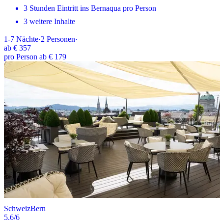
3 Stunden Eintritt ins Bernaqua pro Person
3 weitere Inhalte
1-7
Nächte
·
2
Personen
·
ab
€ 357
pro Person ab € 179
Schweiz
Bern
5.6
/6