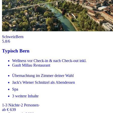
Schweiz
Bern
5.8
/6
Typisch Bern
Wellness vor Check-in & nach Check-out inkl.
Gault Millau Restaurant
Übernachtung im Zimmer deiner Wahl
Jack's Wiener Schnitzel als Abendessen
Spa
3 weitere Inhalte
1-3
Nächte
·
2
Personen
·
ab
€ 639