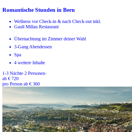
Romantische Stunden in Bern
Wellness vor Check-in & nach Check-out inkl.
Gault Millau Restaurant
Übernachtung im Zimmer deiner Wahl
3-Gang Abendessen
Spa
4 weitere Inhalte
1-3
Nächte
·
2
Personen
·
ab
€ 720
pro Person ab € 360