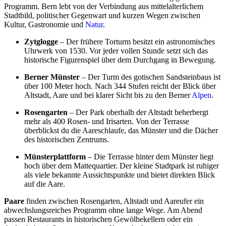
Programm. Bern lebt von der Verbindung aus mittelalterlichem
Stadtbild, politischer Gegenwart und kurzen Wegen zwischen
Kultur, Gastronomie und
Natur
.
Zytglogge
– Der frühere Torturm besitzt ein astronomisches
Uhrwerk von 1530. Vor jeder vollen Stunde setzt sich das
historische Figurenspiel über dem Durchgang in Bewegung.
Berner Münster
– Der Turm des gotischen Sandsteinbaus ist
über 100 Meter hoch. Nach 344 Stufen reicht der Blick über
Altstadt, Aare und bei klarer Sicht bis zu den Berner
Alpen
.
Rosengarten
– Der Park oberhalb der Altstadt beherbergt
mehr als 400 Rosen- und Irisarten. Von der Terrasse
überblickst du die Aareschlaufe, das Münster und die Dächer
des historischen Zentrums.
Münsterplattform
– Die Terrasse hinter dem Münster liegt
hoch über dem Mattequartier. Der kleine Stadtpark ist ruhiger
als viele bekannte Aussichtspunkte und bietet direkten Blick
auf die Aare.
Paare
finden zwischen Rosengarten, Altstadt und Aareufer ein
abwechslungsreiches Programm ohne lange Wege. Am Abend
passen Restaurants in historischen Gewölbekellern oder ein