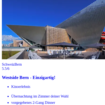
Schweiz
Bern
5.5
/6
Westside Bern - Einzigartig!
Kinoerlebnis
Übernachtung im Zimmer deiner Wahl
vorgegebenes 2-Gang Dinner