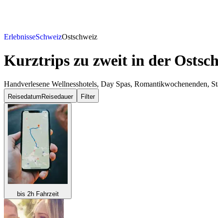
Erlebnisse
Schweiz
Ostschweiz
Kurztrips zu zweit
in der Ostsc
Handverlesene Wellnesshotels, Day Spas, Romantikwochenenden, Städt
Reisedatum
Reisedauer
Filter
bis 2h Fahrzeit