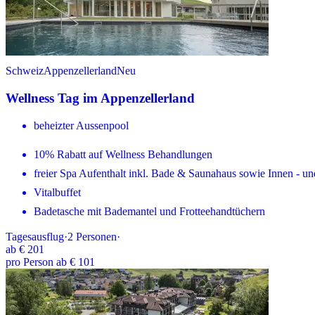
Schweiz
Appenzellerland
Neu
Wellness Tag im Appenzellerland
beheizter Aussenpool
10% Rabatt auf Wellness Behandlungen
freier Spa Aufenthalt inkl. Bade & Saunahaus sowie Innen - u
Vitalbuffet
Badetasche mit Bademantel und Frotteehandtüchern
Tagesausflug
·
2
Personen
·
ab
€ 201
pro Person ab € 101