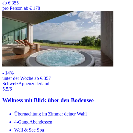
ab
€ 355
pro Person ab € 178
-
14
%
unter der Woche ab € 357
Schweiz
Appenzellerland
5.5
/6
Wellness mit Blick über den Bodensee
Übernachtung im Zimmer deiner Wahl
4-Gang Abendessen
Well & See Spa