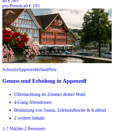
ab
€ 385
pro Person ab € 193
Schweiz
Appenzellerland
Neu
Genuss und Erholung in Appenzell
Übernachtung im Zimmer deiner Wahl
4-Gang Abendessen
Benützung von Sauna, Erlebnisdusche & Kaltbad
2 weitere Inhalte
1-7
Nächte
·
2
Personen
·