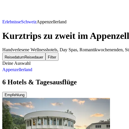
Erlebnisse
Schweiz
Appenzellerland
Kurztrips zu zweit
im Appenzell
Handverlesene Wellnesshotels, Day Spas, Romantikwochenenden, Städ
Reisedatum
Reisedauer
Filter
Deine Auswahl
Appenzellerland
6 Hotels & Tagesausflüge
Empfehlung