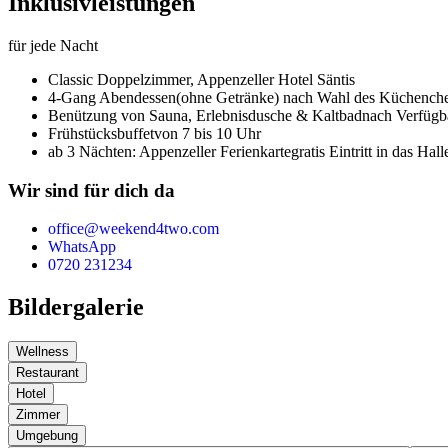
Inklusivleistungen
für jede Nacht
Classic Doppelzimmer,
Appenzeller Hotel Säntis
4-Gang Abendessen
(ohne Getränke) nach Wahl des Küchench
Benützung von Sauna, Erlebnisdusche & Kaltbad
nach Verfügb
Frühstücksbuffet
von 7 bis 10 Uhr
ab 3 Nächten: Appenzeller Ferienkarte
gratis Eintritt in das H
Wir sind für dich da
office@weekend4two.com
WhatsApp
0720 231234
Bildergalerie
Wellness
Restaurant
Hotel
Zimmer
Umgebung