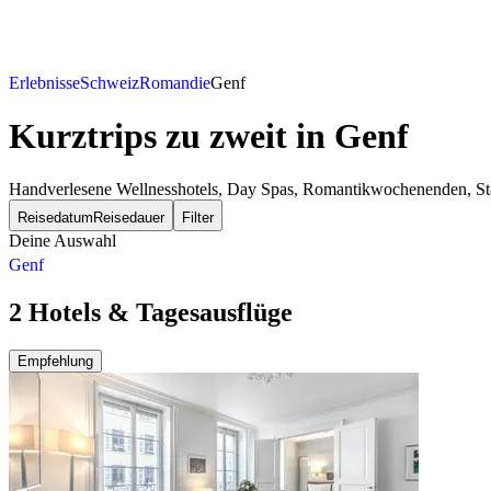
Erlebnisse
Schweiz
Romandie
Genf
Kurztrips zu zweit
in Genf
Handverlesene Wellnesshotels, Day Spas, Romantikwochenenden, Städt
Reisedatum
Reisedauer
Filter
Deine Auswahl
Genf
2 Hotels & Tagesausflüge
Empfehlung