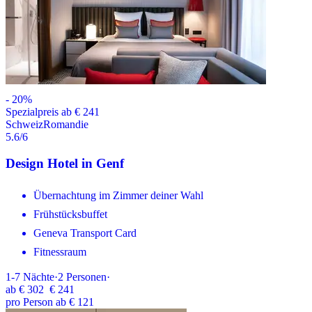
-
20
%
Spezialpreis ab € 241
Schweiz
Romandie
5.6
/6
Design Hotel in Genf
Übernachtung im Zimmer deiner Wahl
Frühstücksbuffet
Geneva Transport Card
Fitnessraum
1-7
Nächte
·
2
Personen
·
ab
€ 302
€ 241
pro Person ab € 121