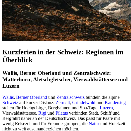
Kurzferien in der Schweiz: Regionen im
Überblick
Wallis, Berner Oberland und Zentralschweiz:
Matterhorn, Aletschgletscher, Vierwaldstättersee und
Luzern
Wallis
,
Berner Oberland
und
Zentralschweiz
bündeln die alpine
Schweiz
auf kurzer Distanz.
Zermatt
,
Grindelwald
und
Kandersteg
stehen für Hochgebirge, Bergbahnen und Spa-Tage;
Luzern
,
Vierwaldstättersee,
Rigi
und
Pilatus
verbinden Stadt, Schiff und
Bergfahrt näher an der Deutschschweiz. Das passt für Paare mit
wenig Reisezeit und für Freundesgruppen, die
Natur
und Hotelzeit
nicht zu weit auseinanderziehen möchten.