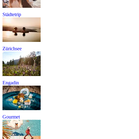
Städtetrip
Zürichsee
Engadin
Gourmet