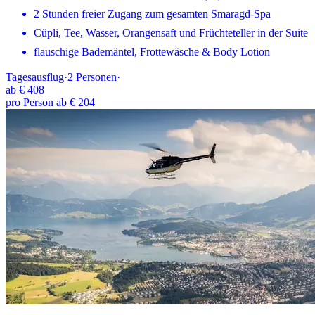
2 Stunden freier Zugang zum gesamten Smaragd-Spa
Cüpli, Tee, Wasser, Orangensaft und Früchteteller in der Suite
flauschige Bademäntel, Frottewäsche & Body Lotion
Tagesausflug
·
2
Personen
·
ab
€ 408
pro Person ab € 204