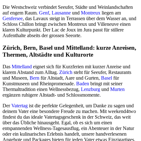
Die Westschweiz verbindet Seeufer, Städte und Weinlandschaften
auf engem Raum.
Genf
,
Lausanne
und
Montreux
liegen am
Genfersee
, das Lavaux steigt in Terrassen über dem Wasser an, und
Schloss Chillon bringt zwischen Montreux und Villeneuve einen
klaren Kulturpunkt. Der Lac de Joux im Jura passt für stillere
Aufenthalte abseits der grossen Seeorte.
Zürich, Bern, Basel und Mittelland: kurze Anreisen,
Thermen, Altstädte und Kulturorte
Das
Mittelland
eignet sich für Kurzferien mit kurzer Anreise und
klarem Abstand zum Alltag.
Zürich
steht für Seeufer, Restaurants
und Museen,
Bern
für Altstadt, Aare und Gurten,
Basel
für
Kunstmuseen und Rheinpromenade.
Baden
bringt mit seiner
Thermaltradition einen Wellnessbezug,
Lenzburg
und
Murten
ergänzen ruhigere Altstadt- und Schlossmomente.
Der
Vatertag
ist die perfekte Gelegenheit, um Danke zu sagen und
deinem Vater eine besondere Freude zu machen. Mit weekend4two
findest du das ideale Vatertagsgeschenk in der Schweiz, das weit
über das Übliche hinausgeht. Egal, ob es sich um einen
entspannenden Wellness-Tagesausflug, ein Abenteuer in der Natur
oder ein kulinarisches Erlebnis handelt, unsere handverlesenen
Angebote und Packages bieten für jeden Vater etwas Einzigartiges.