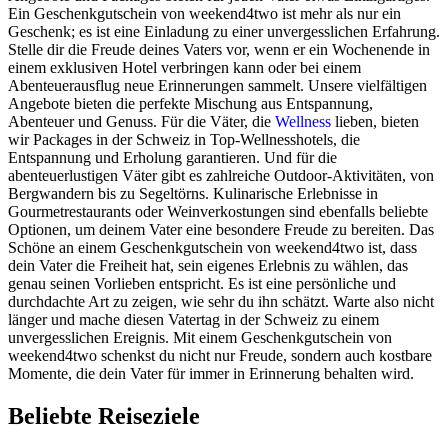
Ein Geschenkgutschein von weekend4two ist mehr als nur ein
Geschenk; es ist eine Einladung zu einer unvergesslichen Erfahrung.
Stelle dir die Freude deines Vaters vor, wenn er ein Wochenende in
einem exklusiven Hotel verbringen kann oder bei einem
Abenteuerausflug neue Erinnerungen sammelt. Unsere vielfältigen
Angebote bieten die perfekte Mischung aus Entspannung,
Abenteuer und Genuss. Für die Väter, die
Wellness
lieben, bieten
wir Packages in der Schweiz in Top-Wellnesshotels, die
Entspannung und Erholung garantieren. Und für die
abenteuerlustigen Väter gibt es zahlreiche Outdoor-Aktivitäten, von
Bergwandern bis zu Segeltörns. Kulinarische Erlebnisse in
Gourmetrestaurants oder Weinverkostungen sind ebenfalls beliebte
Optionen, um deinem Vater eine besondere Freude zu bereiten. Das
Schöne an einem Geschenkgutschein von weekend4two ist, dass
dein Vater die Freiheit hat, sein eigenes Erlebnis zu wählen, das
genau seinen Vorlieben entspricht. Es ist eine persönliche und
durchdachte Art zu zeigen, wie sehr du ihn schätzt. Warte also nicht
länger und mache diesen Vatertag in der Schweiz zu einem
unvergesslichen Ereignis. Mit einem Geschenkgutschein von
weekend4two schenkst du nicht nur Freude, sondern auch kostbare
Momente, die dein Vater für immer in Erinnerung behalten wird.
Beliebte Reiseziele