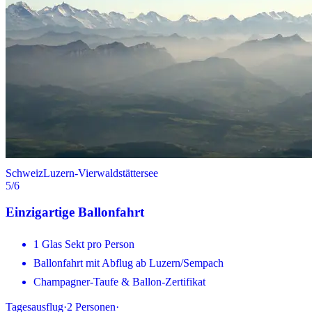
Schweiz
Luzern-Vierwaldstättersee
5
/6
Einzigartige Ballonfahrt
1 Glas Sekt pro Person
Ballonfahrt mit Abflug ab Luzern/Sempach
Champagner-Taufe & Ballon-Zertifikat
Tagesausflug
·
2
Personen
·