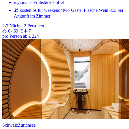
regionales Frühstücksbuffet
🎁 kostenlos für weekend4two-Gäste: Flasche Wein 0.5l bei
Ankunft im Zimmer
2-7
Nächte
·
2
Personen
·
ab
€ 469
€ 447
pro Person ab € 224
Schweiz
Zürichsee