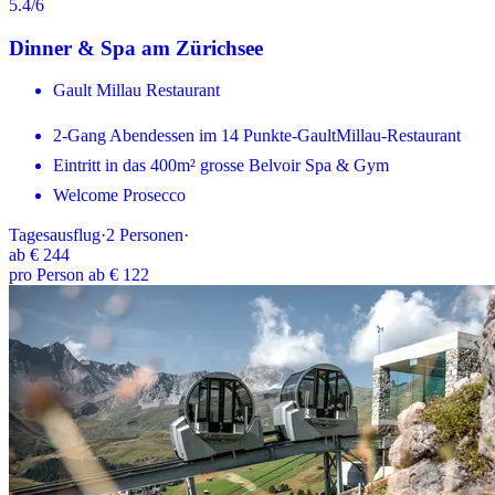
5.4
/6
Dinner & Spa am Zürichsee
Gault Millau Restaurant
2-Gang Abendessen im 14 Punkte-GaultMillau-Restaurant
Eintritt in das 400m² grosse Belvoir Spa & Gym
Welcome Prosecco
Tagesausflug
·
2
Personen
·
ab
€ 244
pro Person ab € 122