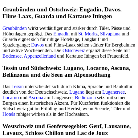
Graubünden und Ostschweiz: Engadin, Davos,
Flims-Laax, Guarda und Kartause Ittingen
Graubünden
wirkt weitläufiger und stärker durch Täler, Pässe und
Höhenlagen geprägt. Das
Engadin
mit
St. Moritz
,
Silvaplana
und
Guarda eignet sich für ruhige Hoteltage, Langlauf und
Spaziergänge;
Davos
und Flims-Laax stehen stärker für Bergbahnen
und aktive Wochenenden. Die
Ostschweiz
ergänzt diese Seite mit
Bodensee
,
Appenzellerland
und Kartause Ittingen bei Frauenfeld.
Tessin und Südschweiz: Lugano, Locarno, Ascona,
Bellinzona und die Seen am Alpensüdhang
Das
Tessin
unterscheidet sich durch Klima, Sprache und Baukultur
deutlich von der Deutschschweiz.
Lugano
liegt am
Luganersee
,
Locarno
und
Ascona
am Langensee;
Bellinzona
setzt mit seinen
Burgen einen historischen Akzent. Für Kurzferien funktioniert die
Südschweiz gut im Frühling und Herbst, wenn Seeorte, Täler und
Hotels
ruhiger wirken als in der Hochsaison.
Westschweiz und Genferseegebiet: Genf, Lausanne,
Lavaux, Schloss Chillon und Lac de Joux