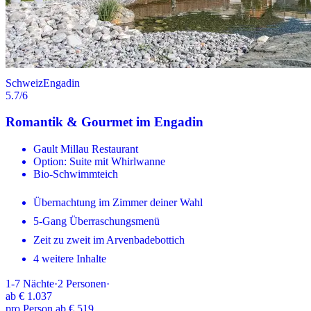
Schweiz
Engadin
5.7
/6
Romantik & Gourmet im Engadin
Gault Millau Restaurant
Option: Suite mit Whirlwanne
Bio-Schwimmteich
Übernachtung im Zimmer deiner Wahl
5-Gang Überraschungsmenü
Zeit zu zweit im Arvenbadebottich
4 weitere Inhalte
1-7
Nächte
·
2
Personen
·
ab
€ 1.037
pro Person ab € 519