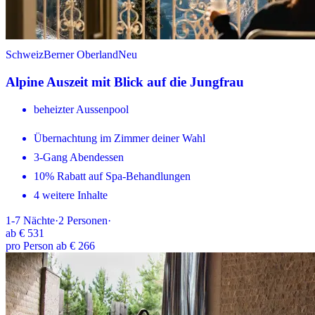
Schweiz
Berner Oberland
Neu
Alpine Auszeit mit Blick auf die Jungfrau
beheizter Aussenpool
Übernachtung im Zimmer deiner Wahl
3-Gang Abendessen
10% Rabatt auf Spa-Behandlungen
4 weitere Inhalte
1-7
Nächte
·
2
Personen
·
ab
€ 531
pro Person ab € 266