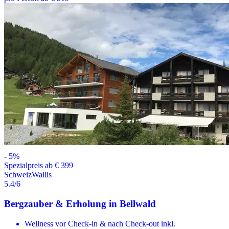
-
5
%
Spezialpreis ab € 399
Schweiz
Wallis
5.4
/6
Bergzauber & Erholung in Bellwald
Wellness vor Check-in & nach Check-out inkl.