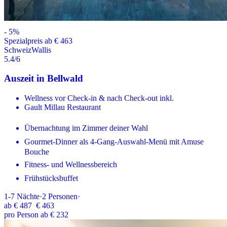
-
5
%
Spezialpreis ab € 463
Schweiz
Wallis
5.4
/6
Auszeit in Bellwald
Wellness vor Check-in & nach Check-out inkl.
Gault Millau Restaurant
Übernachtung im Zimmer deiner Wahl
Gourmet-Dinner als 4-Gang-Auswahl-Menü mit Amuse
Bouche
Fitness- und Wellnessbereich
Frühstücksbuffet
1-7
Nächte
·
2
Personen
·
ab
€ 487
€ 463
pro Person ab € 232