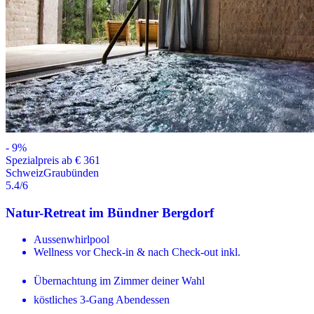
-
9
%
Spezialpreis ab € 361
Schweiz
Graubünden
5.4
/6
Natur-Retreat im Bündner Bergdorf
Aussenwhirlpool
Wellness vor Check-in & nach Check-out inkl.
Übernachtung im Zimmer deiner Wahl
köstliches 3-Gang Abendessen