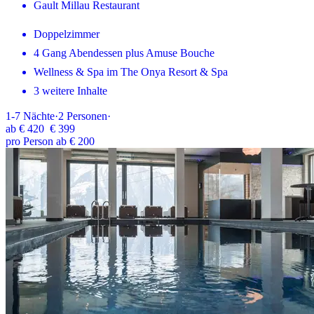
Gault Millau Restaurant
Doppelzimmer
4 Gang Abendessen plus Amuse Bouche
Wellness & Spa im The Onya Resort & Spa
3 weitere Inhalte
1-7
Nächte
·
2
Personen
·
ab
€ 420
€ 399
pro Person ab € 200