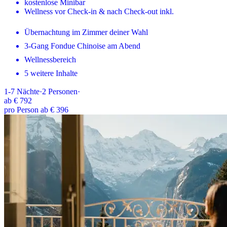
kostenlose Minibar
Wellness vor Check-in & nach Check-out inkl.
Übernachtung im Zimmer deiner Wahl
3-Gang Fondue Chinoise am Abend
Wellnessbereich
5 weitere Inhalte
1-7
Nächte
·
2
Personen
·
ab
€ 792
pro Person ab € 396