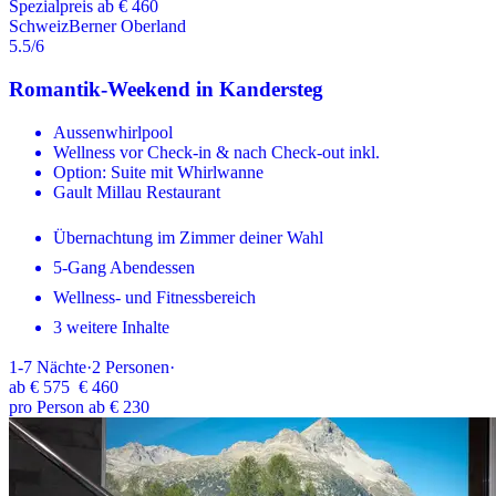
Spezialpreis ab € 460
Schweiz
Berner Oberland
5.5
/6
Romantik-Weekend in Kandersteg
Aussenwhirlpool
Wellness vor Check-in & nach Check-out inkl.
Option: Suite mit Whirlwanne
Gault Millau Restaurant
Übernachtung im Zimmer deiner Wahl
5-Gang Abendessen
Wellness- und Fitnessbereich
3 weitere Inhalte
1-7
Nächte
·
2
Personen
·
ab
€ 575
€ 460
pro Person ab € 230