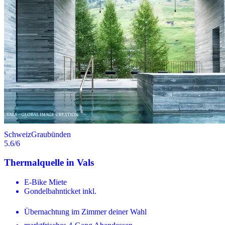
Schweiz
Graubünden
5.6
/6
Thermalquelle in Vals
E-Bike Miete
Gondelbahnticket inkl.
Übernachtung im Zimmer deiner Wahl