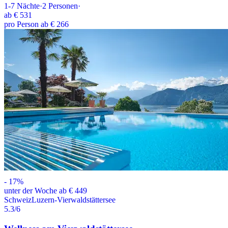
1-7
Nächte
·
2
Personen
·
ab
€ 531
pro Person ab € 266
-
17
%
unter der Woche ab € 449
Schweiz
Luzern-Vierwaldstättersee
5.3
/6