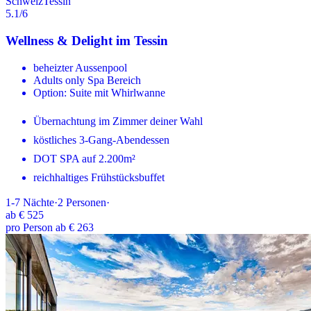
Schweiz
Tessin
5.1
/6
Wellness & Delight im Tessin
beheizter Aussenpool
Adults only Spa Bereich
Option: Suite mit Whirlwanne
Übernachtung im Zimmer deiner Wahl
köstliches 3-Gang-Abendessen
DOT SPA auf 2.200m²
reichhaltiges Frühstücksbuffet
1-7
Nächte
·
2
Personen
·
ab
€ 525
pro Person ab € 263