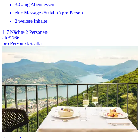
3-Gang Abendessen
eine Massage (50 Min.) pro Person
2 weitere Inhalte
1-7
Nächte
·
2
Personen
·
ab
€ 766
pro Person ab € 383