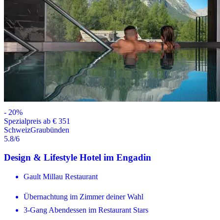
-
20
%
Spezialpreis ab € 351
Schweiz
Graubünden
5.8
/6
Design & Lifestyle Hotel im Engadin
Gault Millau Restaurant
Übernachtung im Zimmer deiner Wahl
3-Gang Abendessen im Restaurant Stars