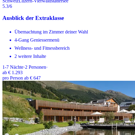
Schweiz
Luzern-Vierwaldstättersee
5.3
/6
Ausblick der Extraklasse
Übernachtung im Zimmer deiner Wahl
4-Gang Geniessermenü
Wellness- und Fitnessbereich
2 weitere Inhalte
1-7
Nächte
·
2
Personen
·
ab
€ 1.293
pro Person ab € 647