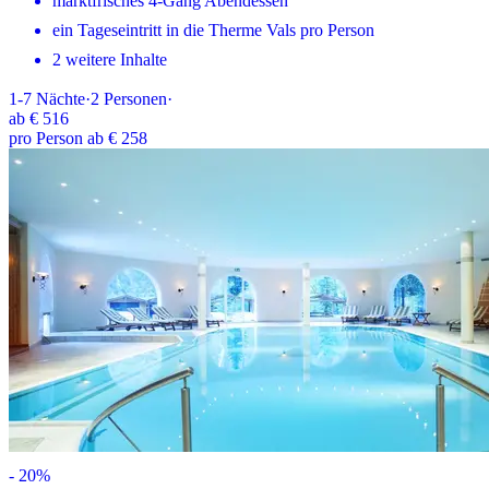
marktfrisches 4-Gang Abendessen
ein Tageseintritt in die Therme Vals pro Person
2 weitere Inhalte
1-7
Nächte
·
2
Personen
·
ab
€ 516
pro Person ab € 258
-
20
%