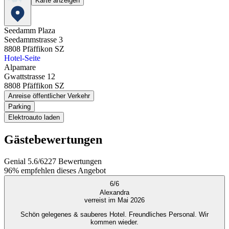
Karte anzeigen
Seedamm Plaza
Seedammstrasse 3
8808
Pfäffikon SZ
Hotel-Seite
Alpamare
Gwattstrasse 12
8808
Pfäffikon SZ
Anreise öffentlicher Verkehr
Parking
Elektroauto laden
Gästebewertungen
Genial
5.6
/
6
227
Bewertungen
96%
empfehlen dieses Angebot
6
/
6
Alexandra
verreist im Mai 2026
Schön gelegenes & sauberes Hotel. Freundliches Personal. Wir
kommen wieder.