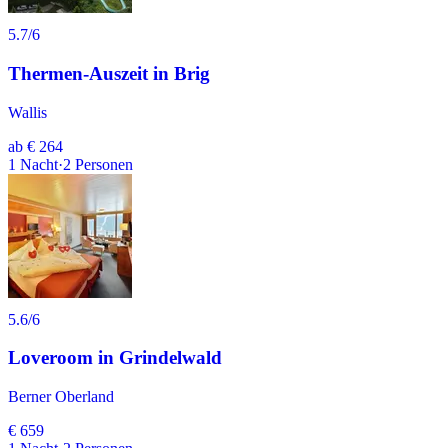
5.7
/6
Thermen-Auszeit in Brig
Wallis
ab
€ 264
1
Nacht
·
2
Personen
5.6
/6
Loveroom in Grindelwald
Berner Oberland
€ 659