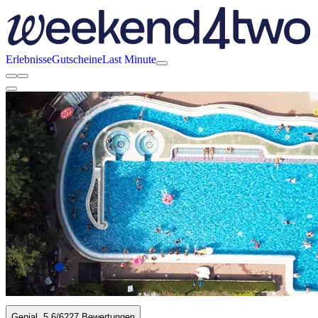
Erlebnisse
Gutscheine
Last Minute
Genial
5.6
/6
227 Bewertungen