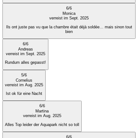
6
/
6
Monica
verreist im Sept. 2025
Ils ont juste pas vu que la chambre était déjà soldée… mais sinon tout
bien
6
/
6
Andreas
verreist im Sept. 2025
Rundum alles gepasst!
5
/
6
Cornelius
verreist im Aug. 2025
Ist ok für eine Nacht
6
/
6
Martina
verreist im Aug. 2025
Alles Top leider der Aquapark nicht so toll
6
/
6