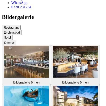
WhatsApp
0720 231234
Bildergalerie
Restaurant
Erlebnisbad
Hotel
Zimmer
Bildergalerie öffnen
Bildergalerie öffnen