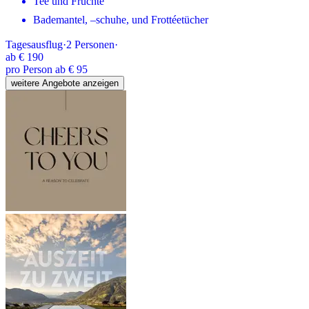
Tee und Früchte
Bademantel, –schuhe, und Frottéetücher
Tagesausflug
·
2
Personen
·
ab
€ 190
pro Person ab € 95
weitere Angebote anzeigen