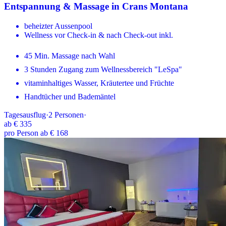
Entspannung & Massage in Crans Montana
beheizter Aussenpool
Wellness vor Check-in & nach Check-out inkl.
45 Min. Massage nach Wahl
3 Stunden Zugang zum Wellnessbereich "LeSpa"
vitaminhaltiges Wasser, Kräutertee und Früchte
Handtücher und Bademäntel
Tagesausflug
·
2
Personen
·
ab
€ 335
pro Person ab € 168