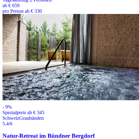
ab
€ 659
pro Person ab € 330
-
9
%
Spezialpreis ab € 345
Schweiz
Graubünden
5.4
/6
Natur-Retreat im Bündner Bergdorf