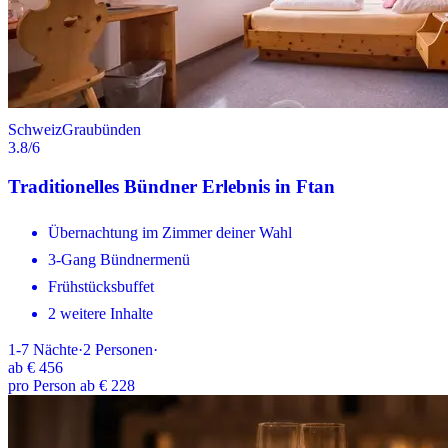
Schweiz
Graubünden
3.8
/6
Traditionelles Bündner Erlebnis in Ftan
Übernachtung im Zimmer deiner Wahl
3-Gang Bündnermenü
Frühstücksbuffet
2 weitere Inhalte
1-7
Nächte
·
2
Personen
·
ab
€ 456
pro Person ab € 228