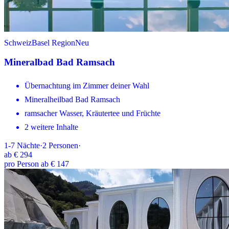
Schweiz
Basel Region
Neu
Mineralbad Bad Ramsach
Übernachtung im Zimmer deiner Wahl
Mineralheilbad Bad Ramsach
ramsacher Wasser, Kräutertee und Früchte
2 weitere Inhalte
1-7
Nächte
·
2
Personen
·
ab
€ 294
pro Person ab € 147