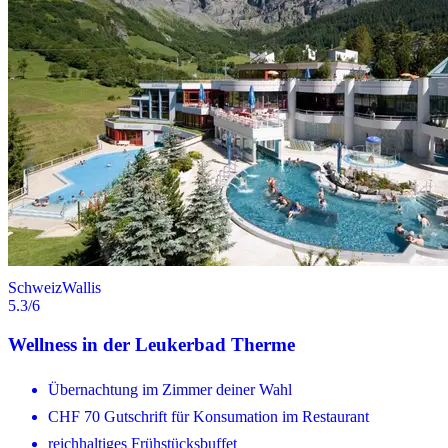
Schweiz
Wallis
5.3
/6
Wellness in der Leukerbad Therme
Übernachtung im Zimmer deiner Wahl
CHF 70 Gutschrift für Konsumation im Restaurant
reichhaltiges Frühstücksbuffet