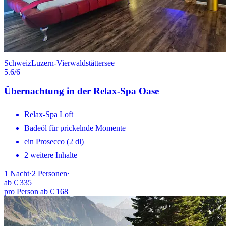
Schweiz
Luzern-Vierwaldstättersee
5.6
/6
Übernachtung in der Relax-Spa Oase
Relax-Spa Loft
Badeöl für prickelnde Momente
ein Prosecco (2 dl)
2 weitere Inhalte
1
Nacht
·
2
Personen
·
ab
€ 335
pro Person ab € 168