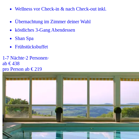
Wellness vor Check-in & nach Check-out inkl.
Übernachtung im Zimmer deiner Wahl
köstliches 3-Gang Abendessen
Shan Spa
Frühstücksbuffet
1-7
Nächte
·
2
Personen
·
ab
€ 438
pro Person ab € 219