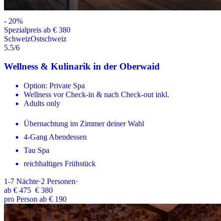
-
20
%
Spezialpreis ab € 380
Schweiz
Ostschweiz
5.5
/6
Wellness & Kulinarik in der Oberwaid
Option: Private Spa
Wellness vor Check-in & nach Check-out inkl.
Adults only
Übernachtung im Zimmer deiner Wahl
4-Gang Abendessen
Tau Spa
reichhaltiges Frühstück
1-7
Nächte
·
2
Personen
·
ab
€ 475
€ 380
pro Person ab € 190