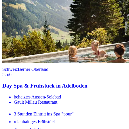
Schweiz
Berner Oberland
5.5
/6
Day Spa & Frühstück in Adelboden
beheiztes Aussen-Solebad
Gault Millau Restaurant
3 Stunden Eintritt ins Spa "pour"
reichhaltiges Frühstück