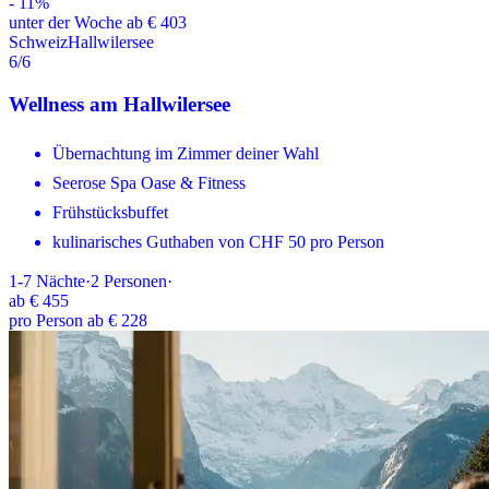
-
11
%
unter der Woche ab € 403
Schweiz
Hallwilersee
6
/6
Wellness am Hallwilersee
Übernachtung im Zimmer deiner Wahl
Seerose Spa Oase & Fitness
Frühstücksbuffet
kulinarisches Guthaben von CHF 50 pro Person
1-7
Nächte
·
2
Personen
·
ab
€ 455
pro Person ab € 228