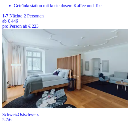
Getränkestation mit kostenlosem Kaffee und Tee
1-7
Nächte
·
2
Personen
·
ab
€ 446
pro Person ab € 223
Schweiz
Ostschweiz
5.7
/6