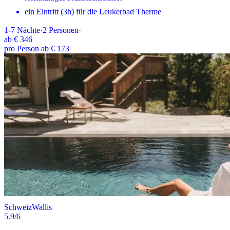
ein Eintritt (3h) für die Leukerbad Therme
1-7
Nächte
·
2
Personen
·
ab
€ 346
pro Person ab € 173
Schweiz
Wallis
5.9
/6