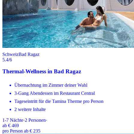
Schweiz
Bad Ragaz
5.4
/6
Thermal-Wellness in Bad Ragaz
Übernachtung im Zimmer deiner Wahl
3-Gang Abendessen im Restaurant Central
Tageseintritt für die Tamina Therme pro Person
2 weitere Inhalte
1-7
Nächte
·
2
Personen
·
ab
€ 469
pro Person ab € 235