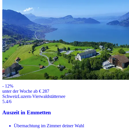
-
12
%
unter der Woche ab € 287
Schweiz
Luzern-Vierwaldstättersee
5.4
/6
Auszeit in Emmetten
Übernachtung im Zimmer deiner Wahl