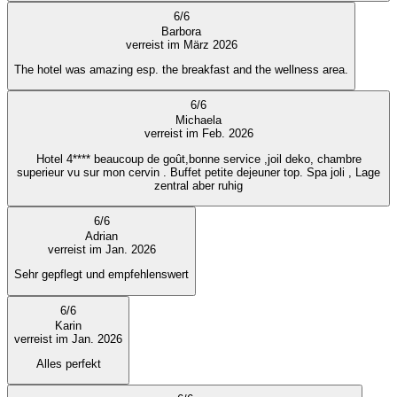
6
/
6
Barbora
verreist im März 2026
The hotel was amazing esp. the breakfast and the wellness area.
6
/
6
Michaela
verreist im Feb. 2026
Hotel 4**** beaucoup de goût,bonne service ,joil deko, chambre
superieur vu sur mon cervin . Buffet petite dejeuner top. Spa joli , Lage
zentral aber ruhig
6
/
6
Adrian
verreist im Jan. 2026
Sehr gepflegt und empfehlenswert
6
/
6
Karin
verreist im Jan. 2026
Alles perfekt