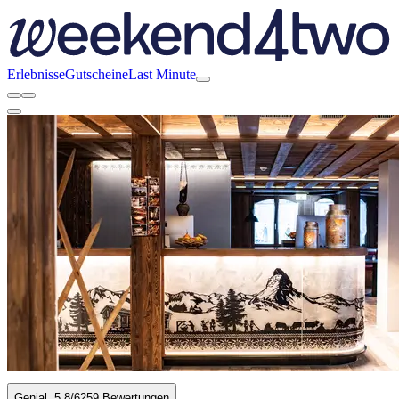
Erlebnisse
Gutscheine
Last Minute
Genial
5.8
/6
259 Bewertungen