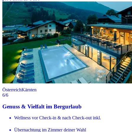
Österreich
Kärnten
6
/6
Genuss & Vielfalt im Bergurlaub
Wellness vor Check-in & nach Check-out inkl.
Übernachtung im Zimmer deiner Wahl