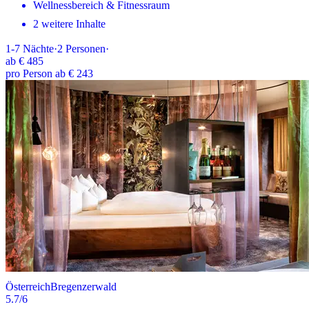
Wellnessbereich & Fitnessraum
2 weitere Inhalte
1-7
Nächte
·
2
Personen
·
ab
€ 485
pro Person ab € 243
Österreich
Bregenzerwald
5.7
/6