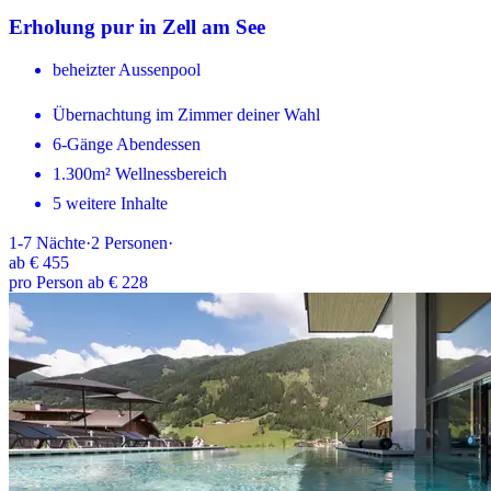
Erholung pur in Zell am See
beheizter Aussenpool
Übernachtung im Zimmer deiner Wahl
6-Gänge Abendessen
1.300m² Wellnessbereich
5 weitere Inhalte
1-7
Nächte
·
2
Personen
·
ab
€ 455
pro Person ab € 228