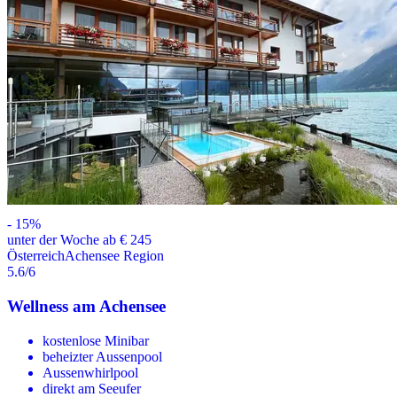
-
15
%
unter der Woche ab € 245
Österreich
Achensee Region
5.6
/6
Wellness am Achensee
kostenlose Minibar
beheizter Aussenpool
Aussenwhirlpool
direkt am Seeufer