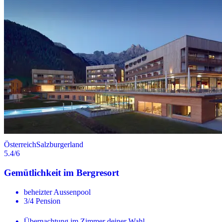
Österreich
Salzburgerland
5.4
/6
Gemütlichkeit im Bergresort
beheizter Aussenpool
3/4 Pension
Übernachtung im Zimmer deiner Wahl