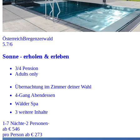
Österreich
Bregenzerwald
5.7
/6
Sonne - erholen & erleben
3/4 Pension
Adults only
Übernachtung im Zimmer deiner Wahl
4-Gang Abendessen
Wälder Spa
3 weitere Inhalte
1-7
Nächte
·
2
Personen
·
ab
€ 546
pro Person ab € 273