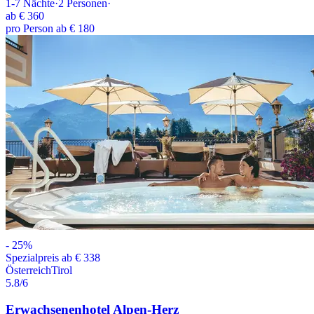
1-7
Nächte
·
2
Personen
·
ab
€ 360
pro Person ab € 180
-
25
%
Spezialpreis ab € 338
Österreich
Tirol
5.8
/6
Erwachsenenhotel Alpen-Herz