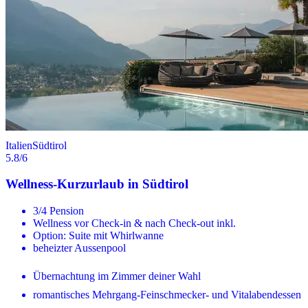
Italien
Südtirol
5.8
/6
Wellness-Kurzurlaub in Südtirol
3/4 Pension
Wellness vor Check-in & nach Check-out inkl.
Option: Suite mit Whirlwanne
beheizter Aussenpool
Übernachtung im Zimmer deiner Wahl
romantisches Mehrgang-Feinschmecker- und Vitalabendessen