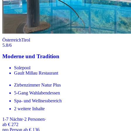
Österreich
Tirol
5.8
/6
Moderne und Tradition
Solepool
Gault Millau Restaurant
Zirbenzimmer Natur Plus
5-Gang Wahlabendessen
Spa- und Wellnessbereich
2 weitere Inhalte
1-7
Nächte
·
2
Personen
·
ab
€ 272
pro Person ab € 136