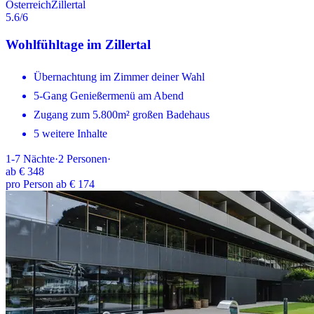
Österreich
Zillertal
5.6
/6
Wohlfühltage im Zillertal
Übernachtung im Zimmer deiner Wahl
5-Gang Genießermenü am Abend
Zugang zum 5.800m² großen Badehaus
5 weitere Inhalte
1-7
Nächte
·
2
Personen
·
ab
€ 348
pro Person ab € 174