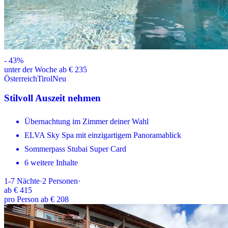
-
43
%
unter der Woche ab € 235
Österreich
Tirol
Neu
Stilvoll Auszeit nehmen
Übernachtung im Zimmer deiner Wahl
ELVA Sky Spa mit einzigartigem Panoramablick
Sommerpass Stubai Super Card
6 weitere Inhalte
1-7
Nächte
·
2
Personen
·
ab
€ 415
pro Person ab € 208