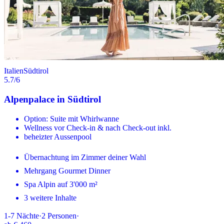
Italien
Südtirol
5.7
/6
Alpenpalace in Südtirol
Option: Suite mit Whirlwanne
Wellness vor Check-in & nach Check-out inkl.
beheizter Aussenpool
Übernachtung im Zimmer deiner Wahl
Mehrgang Gourmet Dinner
Spa Alpin auf 3'000 m²
3 weitere Inhalte
1-7
Nächte
·
2
Personen
·