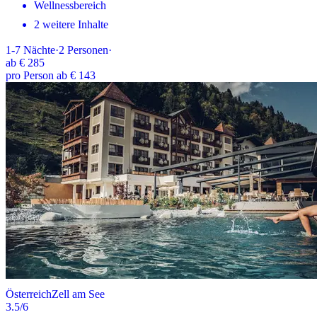
Wellnessbereich
2 weitere Inhalte
1-7
Nächte
·
2
Personen
·
ab
€ 285
pro Person ab € 143
Österreich
Zell am See
3.5
/6