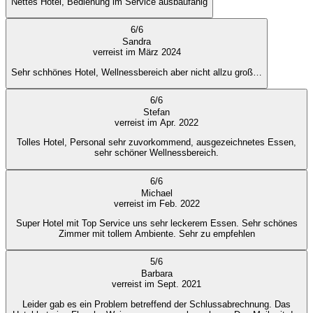
Nettes Hotel, Bedienung im Service ausbaufähig
6
/
6
Sandra
verreist im März 2024
Sehr schhönes Hotel, Wellnessbereich aber nicht allzu groß…
6
/
6
Stefan
verreist im Apr. 2022
Tolles Hotel, Personal sehr zuvorkommend, ausgezeichnetes Essen,
sehr schöner Wellnessbereich.
6
/
6
Michael
verreist im Feb. 2022
Super Hotel mit Top Service uns sehr leckerem Essen. Sehr schönes
Zimmer mit tollem Ambiente. Sehr zu empfehlen
5
/
6
Barbara
verreist im Sept. 2021
Leider gab es ein Problem betreffend der Schlussabrechnung. Das