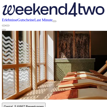
Erlebnisse
Gutscheine
Last Minute
Genial
5.6
/6
67 Bewertungen