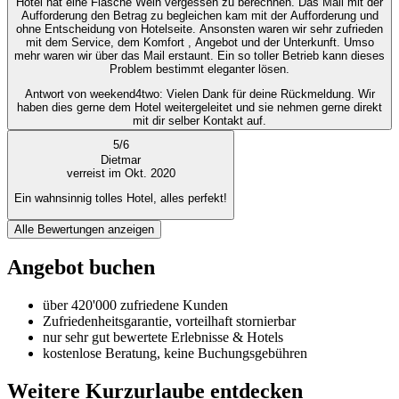
Hotel hat eine Flasche Wein vergessen zu berechnen. Das Mail mit der
Aufforderung den Betrag zu begleichen kam mit der Aufforderung und
ohne Entscheidung von Hotelseite. Ansonsten waren wir sehr zufrieden
mit dem Service, dem Komfort , Angebot und der Unterkunft. Umso
mehr waren wir über das Mail erstaunt. Ein so toller Betrieb kann dieses
Problem bestimmt eleganter lösen.
Antwort von weekend4two
: Vielen Dank für deine Rückmeldung. Wir
haben dies gerne dem Hotel weitergeleitet und sie nehmen gerne direkt
mit dir selber Kontakt auf.
5
/
6
Dietmar
verreist im Okt. 2020
Ein wahnsinnig tolles Hotel, alles perfekt!
Alle Bewertungen anzeigen
Angebot buchen
über 420'000 zufriedene Kunden
Zufriedenheitsgarantie, vorteilhaft stornierbar
nur sehr gut bewertete Erlebnisse & Hotels
kostenlose Beratung, keine Buchungsgebühren
Weitere Kurzurlaube entdecken