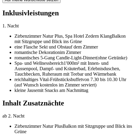
Inklusivleistungen
1. Nacht
Zirbenzimmer Natur Plus,
Spa Hotel Zedern Klang
Balkon
mit Sitzgruppe und Blick ins Grüne
eine Flasche Sekt und Obst
auf dem Zimmer
romantische Dekoration
im Zimmer
romantisches 5-Gang Candle-Light-Dinner
(ohne Getränke)
Spa- und Wellnessbereich
1'000m² mit Innen- und
Aussenpool, Dampf- und Kräuterbad, Erlebnisduschen,
Tauchbecken, Ruheraum mit Teebar und Wärmebank
reichhaltiges Vital-Frühstücksbuffet
von 7.30 bis 10.30 Uhr
(auf Wunsch kostenlos im Zimmer serviert)
kleine Jause
mit Snacks am Nachmittag
Inhalt Zusatznächte
ab 2. Nacht
Zirbenzimmer Natur Plus
Balkon mit Sitzgruppe und Blick ins
Grüne