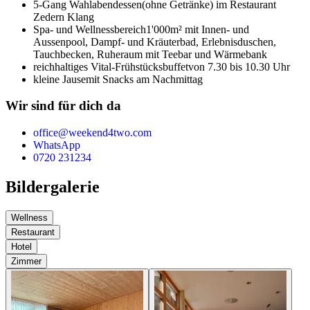
5-Gang Wahlabendessen
(ohne Getränke) im Restaurant
Zedern Klang
Spa- und Wellnessbereich
1'000m² mit Innen- und
Aussenpool, Dampf- und Kräuterbad, Erlebnisduschen,
Tauchbecken, Ruheraum mit Teebar und Wärmebank
reichhaltiges Vital-Frühstücksbuffet
von 7.30 bis 10.30 Uhr
kleine Jause
mit Snacks am Nachmittag
Wir sind für dich da
office@weekend4two.com
WhatsApp
0720 231234
Bildergalerie
Wellness
Restaurant
Hotel
Zimmer