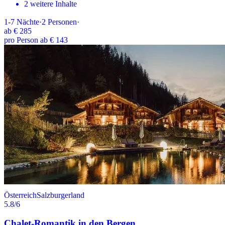
2 weitere Inhalte
1-7
Nächte
·
2
Personen
·
ab
€ 285
pro Person ab € 143
Österreich
Salzburgerland
5.8
/6
Chalet-Romantik in den Bergen