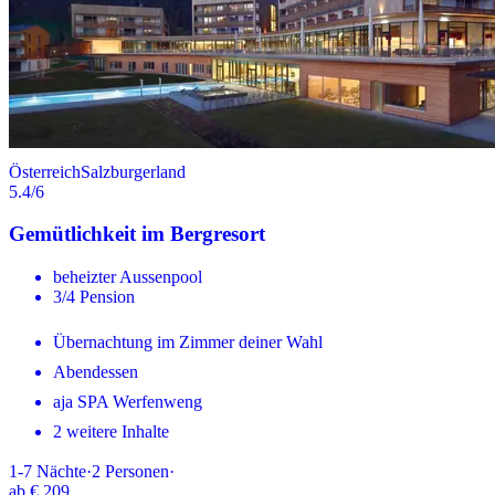
Österreich
Salzburgerland
5.4
/6
Gemütlichkeit im Bergresort
beheizter Aussenpool
3/4 Pension
Übernachtung im Zimmer deiner Wahl
Abendessen
aja SPA Werfenweng
2 weitere Inhalte
1-7
Nächte
·
2
Personen
·
ab
€ 209