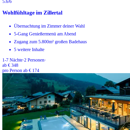
5.6
/6
Wohlfühltage im Zillertal
Übernachtung im Zimmer deiner Wahl
5-Gang Genießermenü am Abend
Zugang zum 5.800m² großen Badehaus
5 weitere Inhalte
1-7
Nächte
·
2
Personen
·
ab
€ 348
pro Person ab € 174