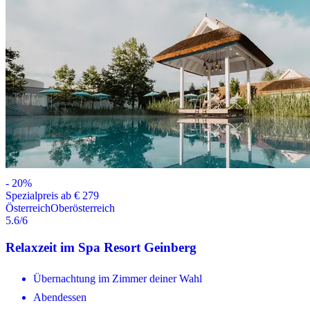
-
20
%
Spezialpreis ab € 279
Österreich
Oberösterreich
5.6
/6
Relaxzeit im Spa Resort Geinberg
Übernachtung im Zimmer deiner Wahl
Abendessen