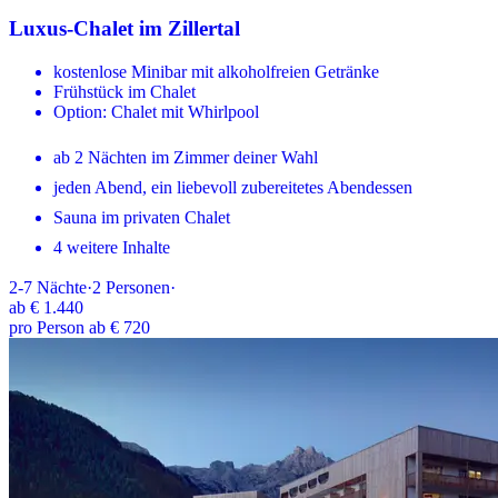
Luxus-Chalet im Zillertal
kostenlose Minibar mit alkoholfreien Getränke
Frühstück im Chalet
Option: Chalet mit Whirlpool
ab 2 Nächten im Zimmer deiner Wahl
jeden Abend, ein liebevoll zubereitetes Abendessen
Sauna im privaten Chalet
4 weitere Inhalte
2-7
Nächte
·
2
Personen
·
ab
€ 1.440
pro Person ab € 720