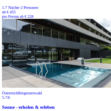
1-7
Nächte
·
2
Personen
·
ab
€ 455
pro Person ab € 228
Österreich
Bregenzerwald
5.7
/6
Sonne - erholen & erleben