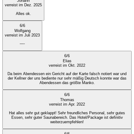
Johann
verreist im Dez. 2025
Alles ok.
6
/
6
Wolfgang
verreist im Juli 2023
—-
6
/
6
Elias
verreist im Okt. 2022
Da beim Abendessen ein Gericht auf der Karte falsch notiert war und
der Kellner der uns bediente nur sehr mäßig Deutsch konnte war das
Abendessen das größte Manko.
6
/
6
Thomas
verreist im Apr. 2022
Hat alles sehr gut geklappt! Sehr freundliches Personal, sehr gutes
Essen, sehr guter Saunabereich. Das Hotel/Package ist definitiv
weiterzuempfehlen!
6
/
6