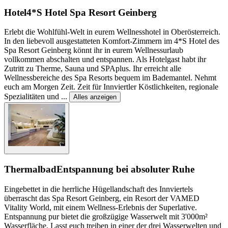
Hotel
4*S Hotel Spa Resort Geinberg
Erlebt die Wohlfühl-Welt in eurem Wellnesshotel in Oberösterreich.
In den liebevoll ausgestatteten Komfort-Zimmern im 4*S Hotel des
Spa Resort Geinberg könnt ihr in eurem Wellnessurlaub
vollkommen abschalten und entspannen. Als Hotelgast habt ihr
Zutritt zu Therme, Sauna und SPAplus. Ihr erreicht alle
Wellnessbereiche des Spa Resorts bequem im Bademantel. Nehmt
euch am Morgen Zeit. Zeit für Innviertler Köstlichkeiten, regionale
Spezialitäten und
...
Alles anzeigen
Thermalbad
Entspannung bei absoluter Ruhe
Eingebettet in die herrliche Hügellandschaft des Innviertels
überrascht das Spa Resort Geinberg, ein Resort der VAMED
Vitality World, mit einem Wellness-Erlebnis der Superlative.
Entspannung pur bietet die großzügige Wasserwelt mit 3'000m²
Wasserfläche. Lasst euch treiben in einer der drei Wasserwelten und