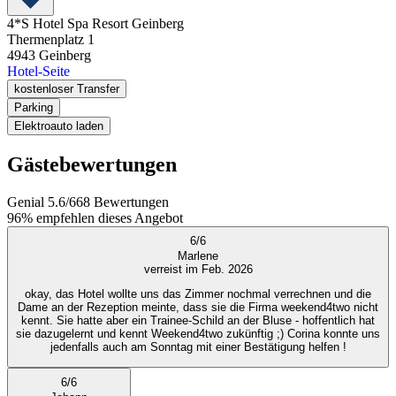
4*S Hotel Spa Resort Geinberg
Thermenplatz 1
4943
Geinberg
Hotel-Seite
kostenloser Transfer
Parking
Elektroauto laden
Gästebewertungen
Genial
5.6
/
6
68
Bewertungen
96%
empfehlen dieses Angebot
6
/
6
Marlene
verreist im Feb. 2026
okay, das Hotel wollte uns das Zimmer nochmal verrechnen und die
Dame an der Rezeption meinte, dass sie die Firma weekend4two nicht
kennt. Sie hatte aber ein Trainee-Schild an der Bluse - hoffentlich hat
sie dazugelernt und kennt Weekend4two zukünftig ;) Corina konnte uns
jedenfalls auch am Sonntag mit einer Bestätigung helfen !
6
/
6