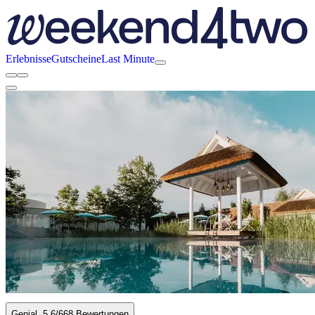
Erlebnisse
Gutscheine
Last Minute
Genial
5.6
/6
68 Bewertungen