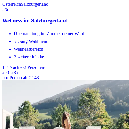
Österreich
Salzburgerland
5
/6
Wellness im Salzburgerland
Übernachtung im Zimmer deiner Wahl
5-Gang Wahlmenü
Wellnessbereich
2 weitere Inhalte
1-7
Nächte
·
2
Personen
·
ab
€ 285
pro Person ab € 143