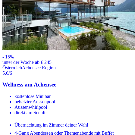
-
15
%
unter der Woche ab € 245
Österreich
Achensee Region
5.6
/6
Wellness am Achensee
kostenlose Minibar
beheizter Aussenpool
Aussenwhirlpool
direkt am Seeufer
Übernachtung im Zimmer deiner Wahl
4-Gang Abendessen oder Themenabende mit Buffet