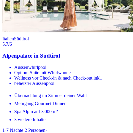
Italien
Südtirol
5.7
/6
Alpenpalace in Südtirol
Aussenwhirlpool
Option: Suite mit Whirlwanne
Wellness vor Check-in & nach Check-out inkl.
beheizter Aussenpool
Übernachtung im Zimmer deiner Wahl
Mehrgang Gourmet Dinner
Spa Alpin auf 3'000 m²
3 weitere Inhalte
1-7
Nächte
·
2
Personen
·