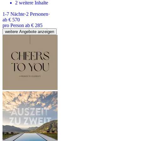
2 weitere Inhalte
1-7
Nächte
·
2
Personen
·
ab
€ 570
pro Person ab € 285
weitere Angebote anzeigen