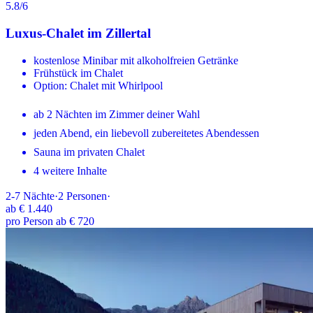
5.8
/6
Luxus-Chalet im Zillertal
kostenlose Minibar mit alkoholfreien Getränke
Frühstück im Chalet
Option: Chalet mit Whirlpool
ab 2 Nächten im Zimmer deiner Wahl
jeden Abend, ein liebevoll zubereitetes Abendessen
Sauna im privaten Chalet
4 weitere Inhalte
2-7
Nächte
·
2
Personen
·
ab
€ 1.440
pro Person ab € 720