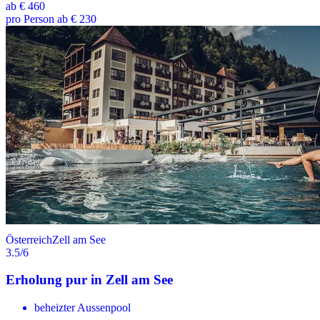
ab
€ 460
pro Person ab € 230
Österreich
Zell am See
3.5
/6
Erholung pur in Zell am See
beheizter Aussenpool