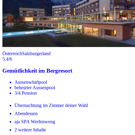
Österreich
Salzburgerland
5.4
/6
Gemütlichkeit im Bergresort
Aussenwhirlpool
beheizter Aussenpool
3/4 Pension
Übernachtung im Zimmer deiner Wahl
Abendessen
aja SPA Werfenweng
2 weitere Inhalte