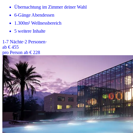
Übernachtung im Zimmer deiner Wahl
6-Gänge Abendessen
1.300m² Wellnessbereich
5 weitere Inhalte
1-7
Nächte
·
2
Personen
·
ab
€ 455
pro Person ab € 228