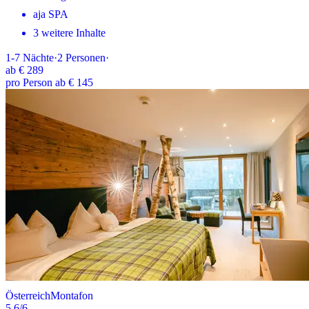
aja SPA
3 weitere Inhalte
1-7
Nächte
·
2
Personen
·
ab
€ 289
pro Person ab € 145
Österreich
Montafon
5.6
/6