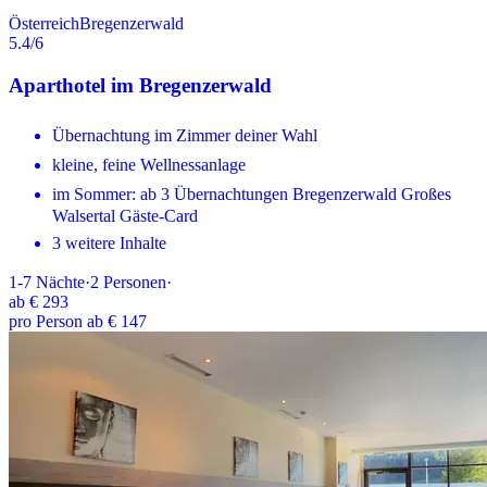
Österreich
Bregenzerwald
5.4
/6
Aparthotel im Bregenzerwald
Übernachtung im Zimmer deiner Wahl
kleine, feine Wellnessanlage
im Sommer: ab 3 Übernachtungen Bregenzerwald Großes
Walsertal Gäste-Card
3 weitere Inhalte
1-7
Nächte
·
2
Personen
·
ab
€ 293
pro Person ab € 147