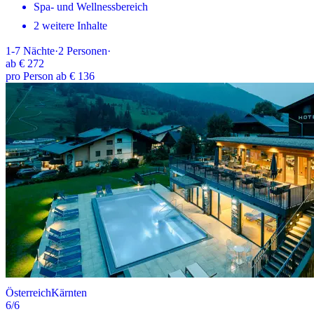
Spa- und Wellnessbereich
2 weitere Inhalte
1-7
Nächte
·
2
Personen
·
ab
€ 272
pro Person ab € 136
Österreich
Kärnten
6
/6