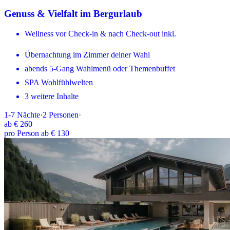
Genuss & Vielfalt im Bergurlaub
Wellness vor Check-in & nach Check-out inkl.
Übernachtung im Zimmer deiner Wahl
abends 5-Gang Wahlmenü oder Themenbuffet
SPA Wohlfühlwelten
3 weitere Inhalte
1-7
Nächte
·
2
Personen
·
ab
€ 260
pro Person ab € 130