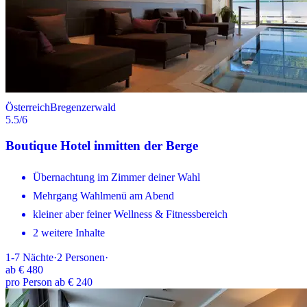
Österreich
Bregenzerwald
5.5
/6
Boutique Hotel inmitten der Berge
Übernachtung im Zimmer deiner Wahl
Mehrgang Wahlmenü am Abend
kleiner aber feiner Wellness & Fitnessbereich
2 weitere Inhalte
1-7
Nächte
·
2
Personen
·
ab
€ 480
pro Person ab € 240