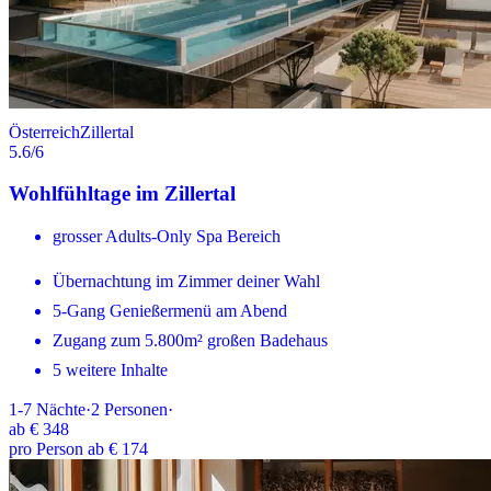
Österreich
Zillertal
5.6
/6
Wohlfühltage im Zillertal
grosser Adults-Only Spa Bereich
Übernachtung im Zimmer deiner Wahl
5-Gang Genießermenü am Abend
Zugang zum 5.800m² großen Badehaus
5 weitere Inhalte
1-7
Nächte
·
2
Personen
·
ab
€ 348
pro Person ab € 174