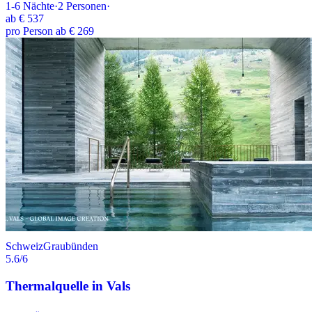
1-6
Nächte
·
2
Personen
·
ab
€ 537
pro Person ab € 269
Schweiz
Graubünden
5.6
/6
Thermalquelle in Vals