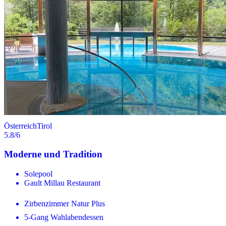
Österreich
Tirol
5.8
/6
Moderne und Tradition
Solepool
Gault Millau Restaurant
Zirbenzimmer Natur Plus
5-Gang Wahlabendessen