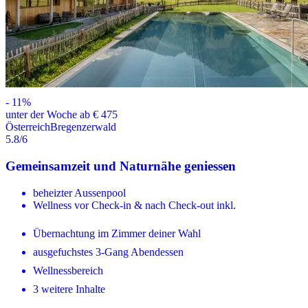
-
11
%
unter der Woche ab € 475
Österreich
Bregenzerwald
5.8
/6
Gemeinsamzeit und Naturnähe geniessen
beheizter Aussenpool
Wellness vor Check-in & nach Check-out inkl.
Übernachtung im Zimmer deiner Wahl
ausgefuchstes 3-Gang Abendessen
Wellnessbereich
3 weitere Inhalte