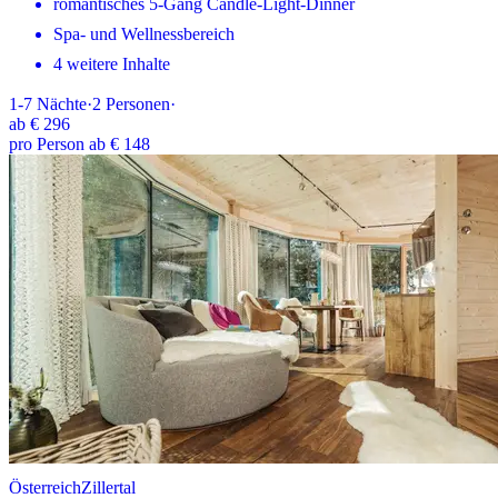
romantisches 5-Gang Candle-Light-Dinner
Spa- und Wellnessbereich
4 weitere Inhalte
1-7
Nächte
·
2
Personen
·
ab
€ 296
pro Person ab € 148
Österreich
Zillertal