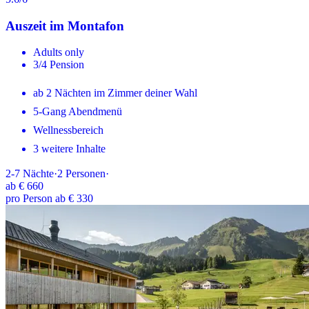
Auszeit im Montafon
Adults only
3/4 Pension
ab 2 Nächten im Zimmer deiner Wahl
5-Gang Abendmenü
Wellnessbereich
3 weitere Inhalte
2-7
Nächte
·
2
Personen
·
ab
€ 660
pro Person ab € 330