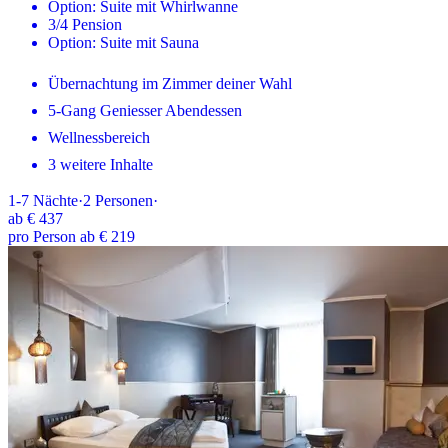
Option: Suite mit Whirlwanne
3/4 Pension
Option: Suite mit Sauna
Übernachtung im Zimmer deiner Wahl
5-Gang Geniesser Abendessen
Wellnessbereich
3 weitere Inhalte
1-7
Nächte
·
2
Personen
·
ab
€ 437
pro Person ab € 219