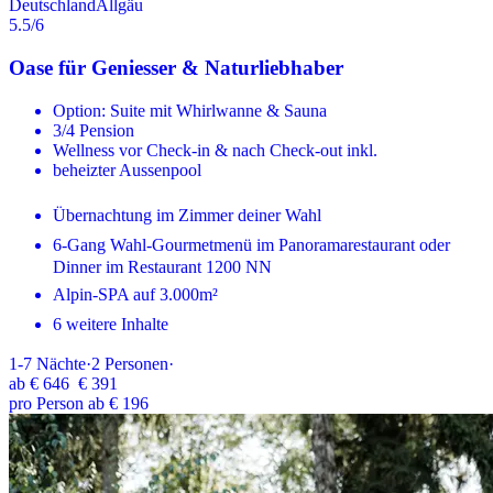
Deutschland
Allgäu
5.5
/6
Oase für Geniesser & Naturliebhaber
Option: Suite mit Whirlwanne & Sauna
3/4 Pension
Wellness vor Check-in & nach Check-out inkl.
beheizter Aussenpool
Übernachtung im Zimmer deiner Wahl
6-Gang Wahl-Gourmetmenü im Panoramarestaurant oder
Dinner im Restaurant 1200 NN
Alpin-SPA auf 3.000m²
6 weitere Inhalte
1-7
Nächte
·
2
Personen
·
ab
€ 646
€ 391
pro Person ab € 196