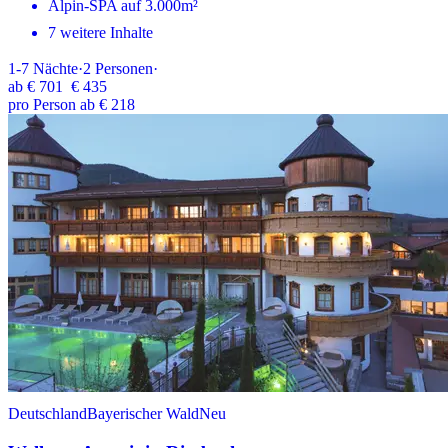
Alpin-SPA auf 3.000m²
7 weitere Inhalte
1-7
Nächte
·
2
Personen
·
ab
€ 701
€ 435
pro Person ab € 218
Deutschland
Bayerischer Wald
Neu