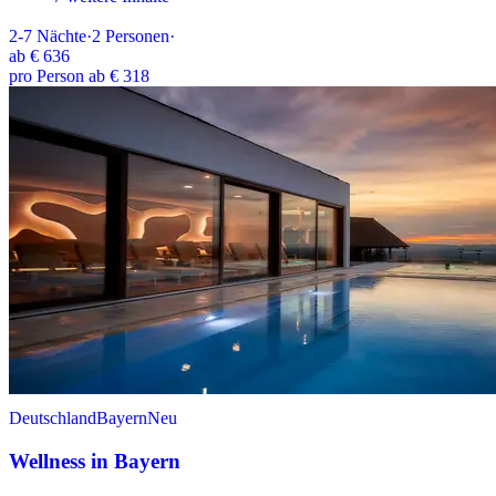
2-7
Nächte
·
2
Personen
·
ab
€ 636
pro Person ab € 318
Deutschland
Bayern
Neu
Wellness in Bayern