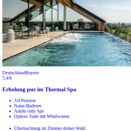
Deutschland
Bayern
5.4
/6
Erholung pur im Thermal Spa
3/4 Pension
Natur-Badesee
Adults only Spa
Option: Suite mit Whirlwanne
Übernachtung im Zimmer deiner Wahl