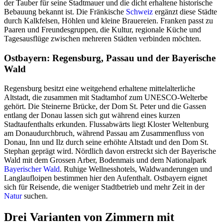
der Tauber für seine Stadtmauer und die dicht erhaltene historische
Bebauung bekannt ist. Die Fränkische
Schweiz
ergänzt diese Städte
durch Kalkfelsen, Höhlen und kleine Brauereien. Franken passt zu
Paaren und Freundesgruppen, die Kultur, regionale Küche und
Tagesausflüge zwischen mehreren Städten verbinden möchten.
Ostbayern: Regensburg, Passau und der Bayerische
Wald
Regensburg besitzt eine weitgehend erhaltene mittelalterliche
Altstadt, die zusammen mit Stadtamhof zum UNESCO-Welterbe
gehört. Die Steinerne Brücke, der Dom St. Peter und die Gassen
entlang der Donau lassen sich gut während eines kurzen
Stadtaufenthalts erkunden. Flussabwärts liegt Kloster Weltenburg
am Donaudurchbruch, während Passau am Zusammenfluss von
Donau, Inn und Ilz durch seine erhöhte Altstadt und den Dom St.
Stephan geprägt wird. Nördlich davon erstreckt sich der Bayerische
Wald mit dem Grossen Arber, Bodenmais und dem Nationalpark
Bayerischer Wald
. Ruhige Wellnesshotels, Waldwanderungen und
Langlaufloipen bestimmen hier den Aufenthalt. Ostbayern eignet
sich für Reisende, die weniger Stadtbetrieb und mehr Zeit in der
Natur
suchen.
Drei Varianten von Zimmern mit