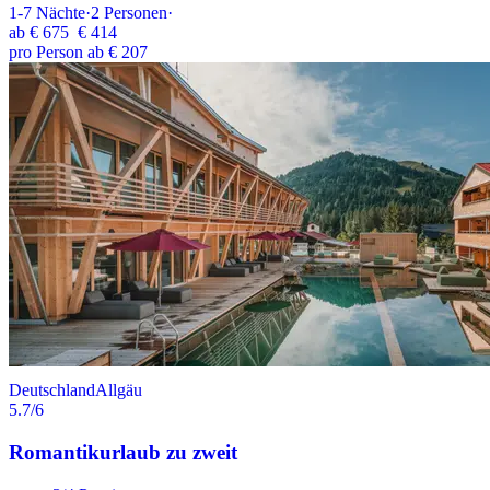
1-7
Nächte
·
2
Personen
·
ab
€ 675
€ 414
pro Person ab € 207
Deutschland
Allgäu
5.7
/6
Romantikurlaub zu zweit