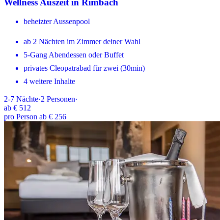
Wellness Auszeit in Rimbach
beheizter Aussenpool
ab 2 Nächten im Zimmer deiner Wahl
5-Gang Abendessen oder Buffet
privates Cleopatrabad für zwei (30min)
4 weitere Inhalte
2-7
Nächte
·
2
Personen
·
ab
€ 512
pro Person ab € 256