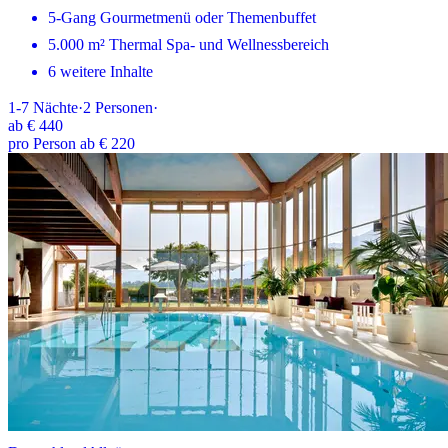
5-Gang Gourmetmenü oder Themenbuffet
5.000 m² Thermal Spa- und Wellnessbereich
6 weitere Inhalte
1-7
Nächte
·
2
Personen
·
ab
€ 440
pro Person ab € 220