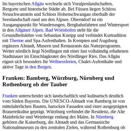
Im bayerischen
Allgäu
wechseln sich Voralpenlandschaften,
Bergorte und historische Städte ab. Bei Füssen liegen Schloss
Neuschwanstein und Schloss Hohenschwangau oberhalb der
Seenlandschaft rund um den Alpsee. Oberstdorf ist ein
Ausgangspunkt für Wanderungen, Bergbahnfahrten und Wintersport
in den
Allgäuer Alpen
.
Bad Wörishofen
steht für die
Gesundheitslehre von Sebastian Kneipp und verbindet Kurtradition
mit
Therme
und Spa-Aufenthalten. In Kempten und Augsburg
ergänzen Altstadt, Museen und Restaurants das Naturprogramm.
Weiter nördlich liegt Nördlingen mit einer fast vollständig erhaltenen
Stadtmauer im Einschlagkrater des Nördlinger Ries. Das Allgäu
eignet sich besonders für
Wellnessferien
, Chalet-Aufenthalte und
aktive Tage
in den Bergen
.
Franken: Bamberg, Würzburg, Nürnberg und
Rothenburg ob der Tauber
Franken
unterscheidet sich landschaftlich und kulinarisch deutlich
vom Süden Bayerns. Die UNESCO-Altstadt von Bamberg ist von
mittelalterlichen Bauten, barocken Fassaden und einer ausgeprägten
Brauereikultur geprägt. Würzburg verbindet die Residenz, die Alte
Mainbrücke und Weinberge entlang des Mains. In
Nürnberg
gehören die Kaiserburg, die Altstadt und das Germanische
Nationalmuseum zu den zentralen Zielen, während Rothenburg ob