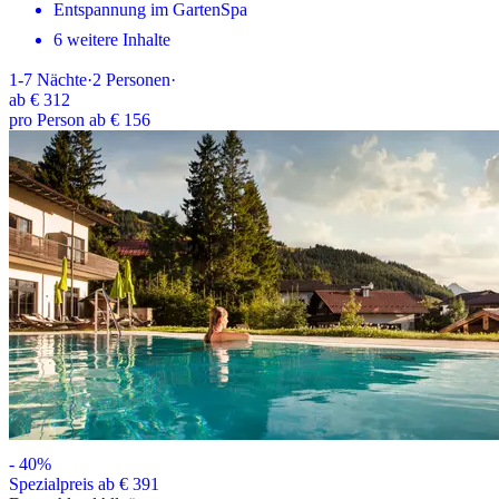
Entspannung im GartenSpa
6 weitere Inhalte
1-7
Nächte
·
2
Personen
·
ab
€ 312
pro Person ab € 156
-
40
%
Spezialpreis ab € 391