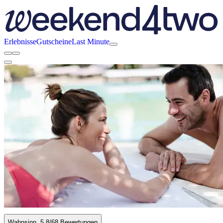
Erlebnisse
Gutscheine
Last Minute
Wahnsinn
5.8
/6
8 Bewertungen