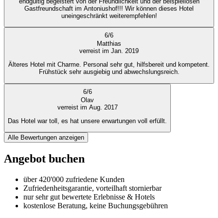
endgültig begeistert von der Freundlichkeit und der beispiellosen
Gastfreundschaft im Antoniushof!!! Wir können dieses Hotel
uneingeschränkt weiterempfehlen!
6
/
6
Matthias
verreist im Jan. 2019
Älteres Hotel mit Charme. Personal sehr gut, hilfsbereit und kompetent.
Frühstück sehr ausgiebig und abwechslungsreich.
6
/
6
Olav
verreist im Aug. 2017
Das Hotel war toll, es hat unsere erwartungen voll erfüllt.
Alle Bewertungen anzeigen
Angebot buchen
über 420'000 zufriedene Kunden
Zufriedenheitsgarantie, vorteilhaft stornierbar
nur sehr gut bewertete Erlebnisse & Hotels
kostenlose Beratung, keine Buchungsgebühren