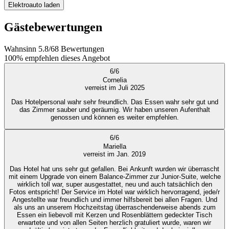
Elektroauto laden
Gästebewertungen
Wahnsinn
5.8
/
6
8
Bewertungen
100%
empfehlen dieses Angebot
6
/
6
Cornelia
verreist im Juli 2025
Das Hotelpersonal wahr sehr freundlich. Das Essen wahr sehr gut und
das Zimmer sauber und geräumig. Wir haben unseren Aufenthalt
genossen und können es weiter empfehlen.
6
/
6
Mariella
verreist im Jan. 2019
Das Hotel hat uns sehr gut gefallen. Bei Ankunft wurden wir überrascht
mit einem Upgrade von einem Balance-Zimmer zur Junior-Suite, welche
wirklich toll war, super ausgestattet, neu und auch tatsächlich den
Fotos entspricht! Der Service im Hotel war wirklich hervorragend, jede/r
Angestellte war freundlich und immer hilfsbereit bei allen Fragen. Und
als uns an unserem Hochzeitstag überraschenderweise abends zum
Essen ein liebevoll mit Kerzen und Rosenblättern gedeckter Tisch
erwartete und von allen Seiten herzlich gratuliert wurde, waren wir