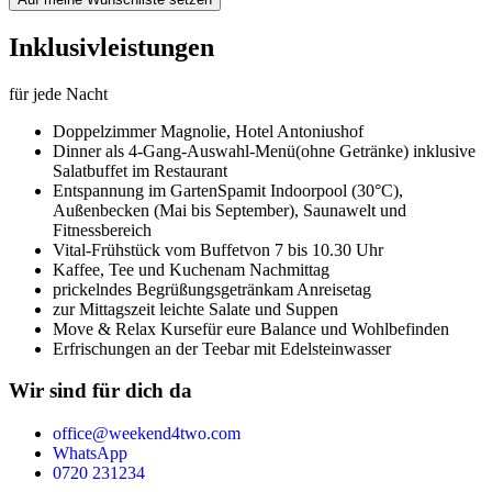
Inklusivleistungen
für jede Nacht
Doppelzimmer Magnolie,
Hotel Antoniushof
Dinner als 4-Gang-Auswahl-Menü
(ohne Getränke) inklusive
Salatbuffet im Restaurant
Entspannung im GartenSpa
mit Indoorpool (30°C),
Außenbecken (Mai bis September), Saunawelt und
Fitnessbereich
Vital-Frühstück vom Buffet
von 7 bis 10.30 Uhr
Kaffee, Tee und Kuchen
am Nachmittag
prickelndes Begrüßungsgetränk
am Anreisetag
zur Mittagszeit leichte Salate und Suppen
Move & Relax Kurse
für eure Balance und Wohlbefinden
Erfrischungen an der Teebar mit Edelsteinwasser
Wir sind für dich da
office@weekend4two.com
WhatsApp
0720 231234