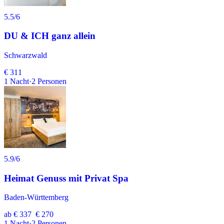
5.5
/6
DU & ICH ganz allein
Schwarzwald
€ 311
1
Nacht
·
2
Personen
5.9
/6
Heimat Genuss mit Privat Spa
Baden-Württemberg
ab
€ 337
€ 270
1
Nacht
·
2
Personen