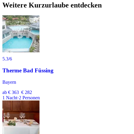
Weitere Kurzurlaube entdecken
5.3
/6
Therme Bad Füssing
Bayern
ab
€ 363
€ 282
1
Nacht
·
2
Personen