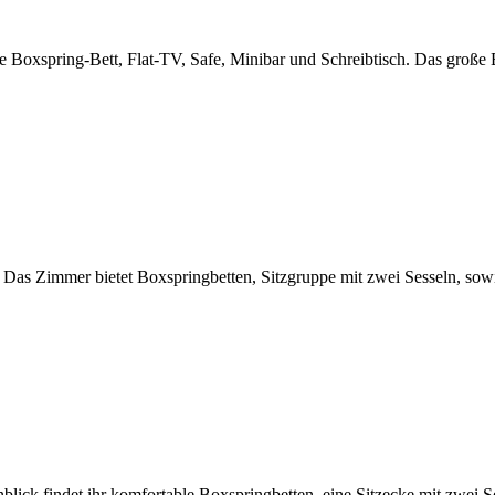
ve Boxspring-Bett, Flat-TV, Safe, Minibar und Schreibtisch. Das groß
 Das Zimmer bietet Boxspringbetten, Sitzgruppe mit zwei Sesseln, sow
lick findet ihr komfortable Boxspringbetten, eine Sitzecke mit zwei 