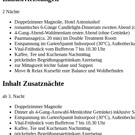
2 Nächte
Doppelzimmer Magnolie,
Hotel Antoniushof
romantisches 6-Gänge Candlelight-Dinner
am zweiten Abend (
4-Gang-Abend-Wahlmenü
am ersten Abend (ohne Getränke)
Paarmassage
(ca. 20 min) im Double Treatment Room
Entspannung im GartenSpa
mit Indoorpool (30°C), Außenbecke
Vital-Frühstück vom Buffet
von 7 bis 10.30 Uhr
Kaffee, Tee und Kuchen
am Nachmittag
prickelndes Begrüßungsgetränk
am Anreisetag
zur Mittagszeit leichte Salate und Suppen
Move & Relax Kurse
für eure Balance und Wohlbefinden
Inhalt Zusatznächte
ab 3. Nacht
Doppelzimmer Magnolie
Dinner als 4-Gang-Auswahl-Menü
(ohne Getränke) inklusive S
Entspannung im GartenSpa
mit Indoorpool (30°C), Außenbecke
Vital-Frühstück vom Buffet
von 7 bis 10.30 Uhr
Kaffee, Tee und Kuchen
am Nachmittag
prickelndes Begrüßungsgetränk
am Anreisetag