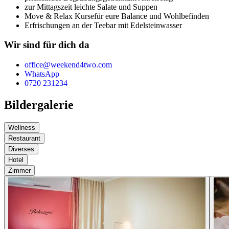
zur Mittagszeit leichte Salate und Suppen
Move & Relax Kurse
für eure Balance und Wohlbefinden
Erfrischungen an der Teebar mit Edelsteinwasser
Wir sind für dich da
office@weekend4two.com
WhatsApp
0720 231234
Bildergalerie
Wellness
Restaurant
Diverses
Hotel
Zimmer