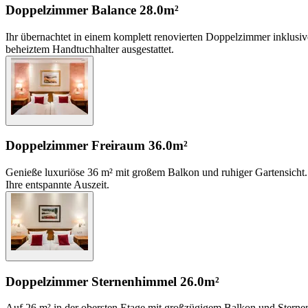
Doppelzimmer Balance
28.0m²
Ihr übernachtet in einem komplett renovierten Doppelzimmer inklusi
beheiztem Handtuchhalter ausgestattet.
Doppelzimmer Freiraum
36.0m²
Genieße luxuriöse 36 m² mit großem Balkon und ruhiger Gartensicht.
Ihre entspannte Auszeit.
Doppelzimmer Sternenhimmel
26.0m²
Auf 26 m² in der obersten Etage mit großzügigem Balkon und Sternenb