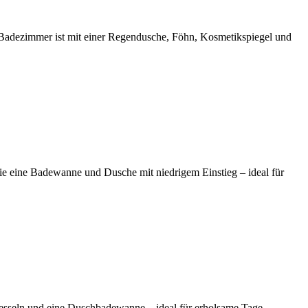
e Badezimmer ist mit einer Regendusche, Föhn, Kosmetikspiegel und
ie eine Badewanne und Dusche mit niedrigem Einstieg – ideal für
Sesseln und eine Duschbadewanne – ideal für erholsame Tage.