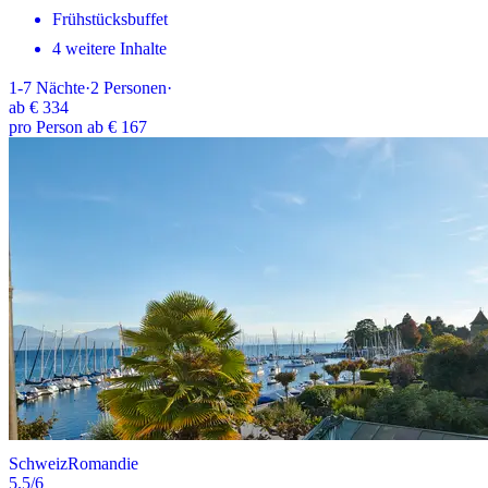
Frühstücksbuffet
4 weitere Inhalte
1-7
Nächte
·
2
Personen
·
ab
€ 334
pro Person ab € 167
Schweiz
Romandie
5.5
/6