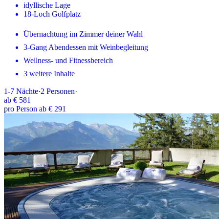
idyllische Lage
18-Loch Golfplatz
Übernachtung im Zimmer deiner Wahl
3-Gang Abendessen mit Weinbegleitung
Wellness- und Fitnessbereich
3 weitere Inhalte
1-7
Nächte
·
2
Personen
·
ab
€ 581
pro Person ab € 291