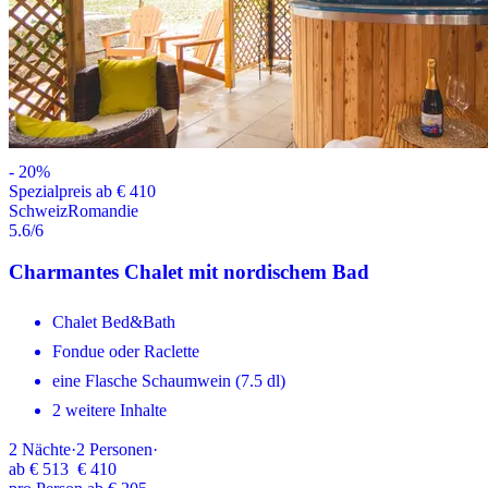
-
20
%
Spezialpreis ab € 410
Schweiz
Romandie
5.6
/6
Charmantes Chalet mit nordischem Bad
Chalet Bed&Bath
Fondue oder Raclette
eine Flasche Schaumwein (7.5 dl)
2 weitere Inhalte
2
Nächte
·
2
Personen
·
ab
€ 513
€ 410