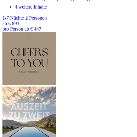
4 weitere Inhalte
1-7
Nächte
·
2
Personen
·
ab
€ 893
pro Person ab € 447