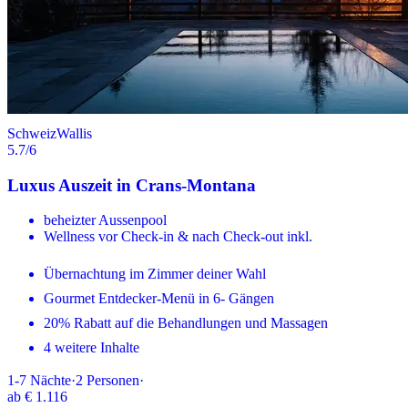
Schweiz
Wallis
5.7
/6
Luxus Auszeit in Crans-Montana
beheizter Aussenpool
Wellness vor Check-in & nach Check-out inkl.
Übernachtung im Zimmer deiner Wahl
Gourmet Entdecker-Menü in 6- Gängen
20% Rabatt auf die Behandlungen und Massagen
4 weitere Inhalte
1-7
Nächte
·
2
Personen
·
ab
€ 1.116