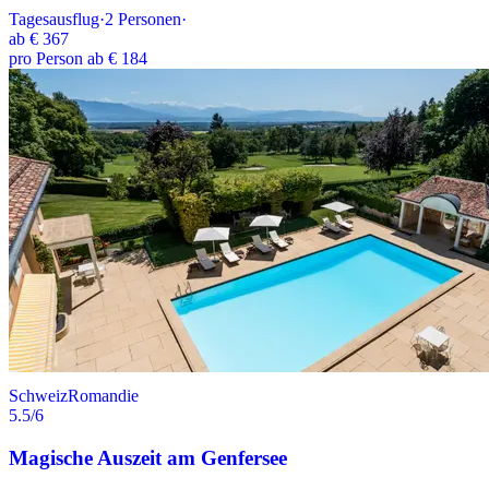
Tagesausflug
·
2
Personen
·
ab
€ 367
pro Person ab € 184
Schweiz
Romandie
5.5
/6
Magische Auszeit am Genfersee