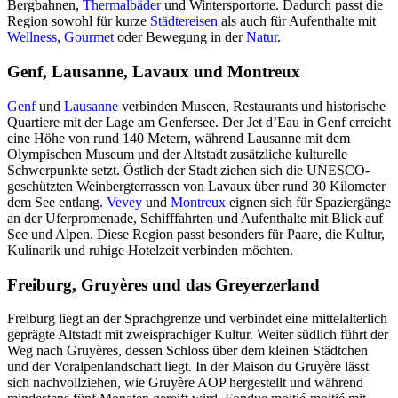
Bergbahnen,
Thermalbäder
und Wintersportorte. Dadurch passt die
Region sowohl für kurze
Städtereisen
als auch für Aufenthalte mit
Wellness
,
Gourmet
oder Bewegung in der
Natur
.
Genf, Lausanne, Lavaux und Montreux
Genf
und
Lausanne
verbinden Museen, Restaurants und historische
Quartiere mit der Lage am Genfersee. Der Jet d’Eau in Genf erreicht
eine Höhe von rund 140 Metern, während Lausanne mit dem
Olympischen Museum und der Altstadt zusätzliche kulturelle
Schwerpunkte setzt. Östlich der Stadt ziehen sich die UNESCO-
geschützten Weinbergterrassen von Lavaux über rund 30 Kilometer
dem See entlang.
Vevey
und
Montreux
eignen sich für Spaziergänge
an der Uferpromenade, Schifffahrten und Aufenthalte mit Blick auf
See und Alpen. Diese Region passt besonders für Paare, die Kultur,
Kulinarik und ruhige Hotelzeit verbinden möchten.
Freiburg, Gruyères und das Greyerzerland
Freiburg liegt an der Sprachgrenze und verbindet eine mittelalterlich
geprägte Altstadt mit zweisprachiger Kultur. Weiter südlich führt der
Weg nach Gruyères, dessen Schloss über dem kleinen Städtchen
und der Voralpenlandschaft liegt. In der Maison du Gruyère lässt
sich nachvollziehen, wie Gruyère AOP hergestellt und während