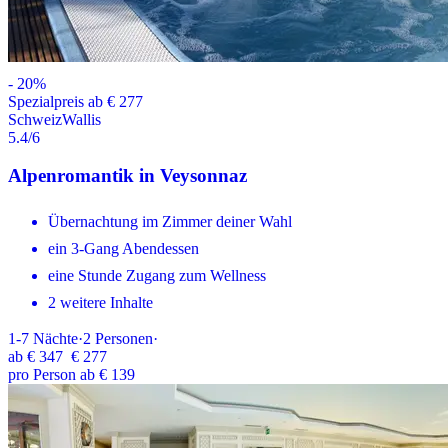
-
20
%
Spezialpreis ab € 277
Schweiz
Wallis
5.4
/6
Alpenromantik in Veysonnaz
Übernachtung im Zimmer deiner Wahl
ein 3-Gang Abendessen
eine Stunde Zugang zum Wellness
2 weitere Inhalte
1-7
Nächte
·
2
Personen
·
ab
€ 347
€ 277
pro Person ab € 139