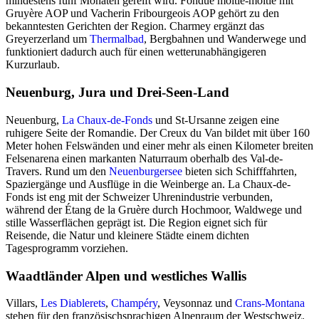
mindestens fünf Monaten gereift wird. Fondue moitié-moitié mit
Gruyère AOP und Vacherin Fribourgeois AOP gehört zu den
bekanntesten Gerichten der Region. Charmey ergänzt das
Greyerzerland um
Thermalbad
, Bergbahnen und Wanderwege und
funktioniert dadurch auch für einen wetterunabhängigeren
Kurzurlaub.
Neuenburg, Jura und Drei-Seen-Land
Neuenburg,
La Chaux-de-Fonds
und St-Ursanne zeigen eine
ruhigere Seite der Romandie. Der Creux du Van bildet mit über 160
Meter hohen Felswänden und einer mehr als einen Kilometer breiten
Felsenarena einen markanten Naturraum oberhalb des Val-de-
Travers. Rund um den
Neuenburgersee
bieten sich Schifffahrten,
Spaziergänge und Ausflüge in die Weinberge an. La Chaux-de-
Fonds ist eng mit der Schweizer Uhrenindustrie verbunden,
während der Étang de la Gruère durch Hochmoor, Waldwege und
stille Wasserflächen geprägt ist. Die Region eignet sich für
Reisende, die Natur und kleinere Städte einem dichten
Tagesprogramm vorziehen.
Waadtländer Alpen und westliches Wallis
Villars,
Les Diablerets
,
Champéry
, Veysonnaz und
Crans-Montana
stehen für den französischsprachigen Alpenraum der Westschweiz.