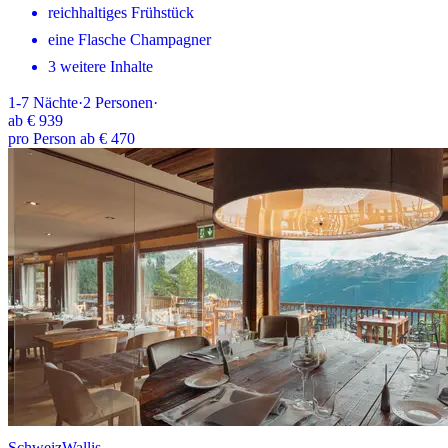
reichhaltiges Frühstück
eine Flasche Champagner
3 weitere Inhalte
1-7
Nächte
·
2
Personen
·
ab
€ 939
pro Person ab € 470
Schweiz
Wallis