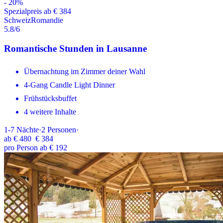
-
20
%
Spezialpreis ab € 384
Schweiz
Romandie
5.8
/6
Romantische Stunden in Lausanne
Übernachtung im Zimmer deiner Wahl
4-Gang Candle Light Dinner
Frühstücksbuffet
4 weitere Inhalte
1-7
Nächte
·
2
Personen
·
ab
€ 480
€ 384
pro Person ab € 192