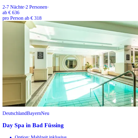
2-7
Nächte
·
2
Personen
·
ab
€ 636
pro Person ab € 318
Deutschland
Bayern
Neu
Day Spa in Bad Füssing
Option: Mahlzeit inklusive