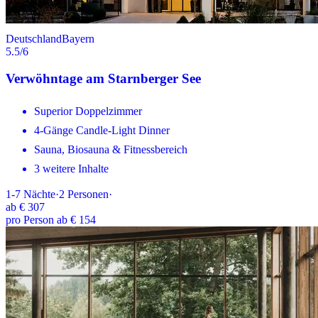
Deutschland
Bayern
5.5
/6
Verwöhntage am Starnberger See
Superior Doppelzimmer
4-Gänge Candle-Light Dinner
Sauna, Biosauna & Fitnessbereich
3 weitere Inhalte
1-7
Nächte
·
2
Personen
·
ab
€ 307
pro Person ab € 154