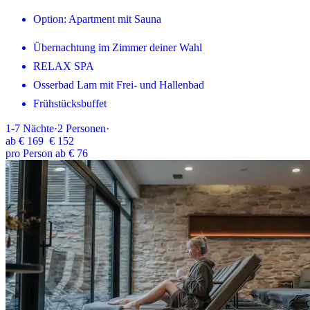
Option: Apartment mit Sauna
Übernachtung im Zimmer deiner Wahl
RELAX SPA
Osserbad Lam mit Frei- und Hallenbad
Frühstücksbuffet
1-7
Nächte
·
2
Personen
·
ab
€ 169
€ 152
pro Person ab € 76