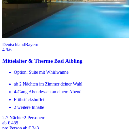
Deutschland
Bayern
4.9
/6
Mittelalter & Therme Bad Aibling
Option: Suite mit Whirlwanne
ab 2 Nächten im Zimmer deiner Wahl
4-Gang Abendessen an einem Abend
Frühstücksbuffet
2 weitere Inhalte
2-7
Nächte
·
2
Personen
·
ab
€ 485
pro Person ab € 243