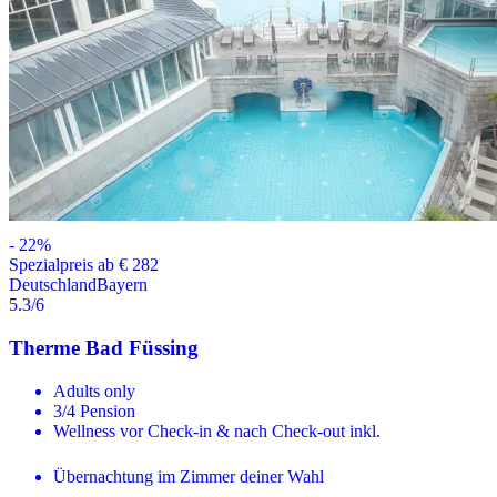
-
22
%
Spezialpreis ab € 282
Deutschland
Bayern
5.3
/6
Therme Bad Füssing
Adults only
3/4 Pension
Wellness vor Check-in & nach Check-out inkl.
Übernachtung im Zimmer deiner Wahl