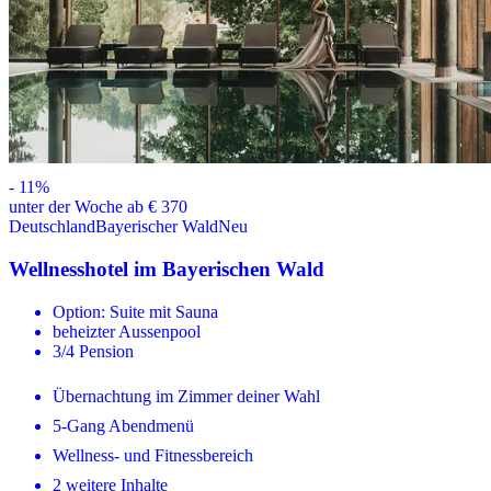
-
11
%
unter der Woche ab € 370
Deutschland
Bayerischer Wald
Neu
Wellnesshotel im Bayerischen Wald
Option: Suite mit Sauna
beheizter Aussenpool
3/4 Pension
Übernachtung im Zimmer deiner Wahl
5-Gang Abendmenü
Wellness- und Fitnessbereich
2 weitere Inhalte