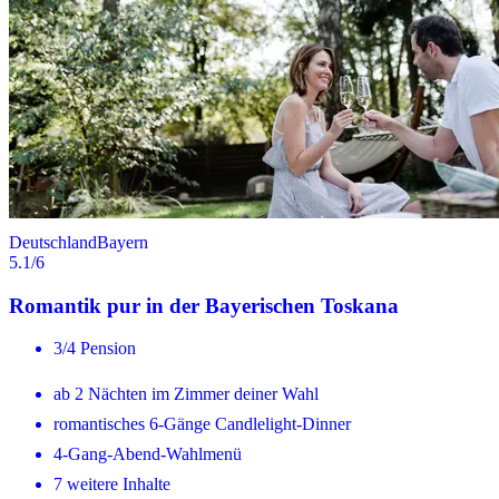
Deutschland
Bayern
5.1
/6
Romantik pur in der Bayerischen Toskana
3/4 Pension
ab 2 Nächten im Zimmer deiner Wahl
romantisches 6-Gänge Candlelight-Dinner
4-Gang-Abend-Wahlmenü
7 weitere Inhalte