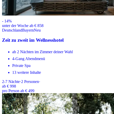
-
14
%
unter der Woche ab € 858
Deutschland
Bayern
Neu
Zeit zu zweit im Wellnesshotel
ab 2 Nächten im Zimmer deiner Wahl
4-Gang Abendmenü
Private Spa
13 weitere Inhalte
2-7
Nächte
·
2
Personen
·
ab
€ 998
pro Person ab € 499