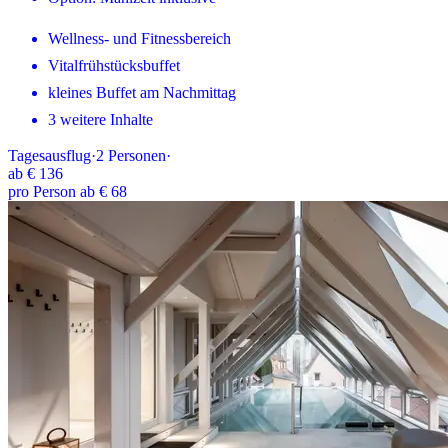
Wellness- und Fitnessbereich
Vitalfrühstücksbuffet
kleines Buffet am Nachmittag
3 weitere Inhalte
Tagesausflug
·
2
Personen
·
ab
€ 136
pro Person ab € 68