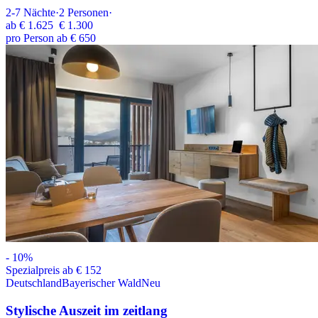
2-7
Nächte
·
2
Personen
·
ab
€ 1.625
€ 1.300
pro Person ab € 650
-
10
%
Spezialpreis ab € 152
Deutschland
Bayerischer Wald
Neu
Stylische Auszeit im zeitlang