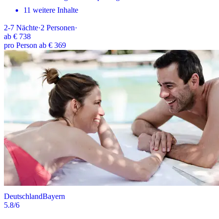
11 weitere Inhalte
2-7
Nächte
·
2
Personen
·
ab
€ 738
pro Person ab € 369
Deutschland
Bayern
5.8
/6