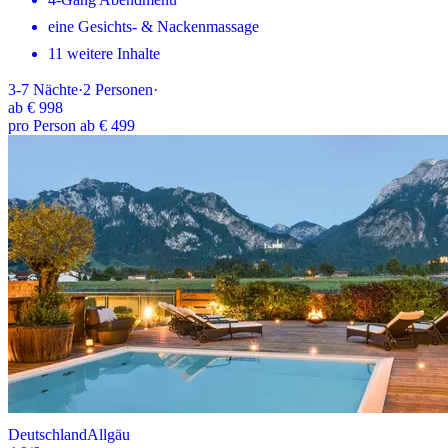
eine Gesichts- & Nackenmassage
11 weitere Inhalte
3-7
Nächte
·
2
Personen
·
ab
€ 998
pro Person ab € 499
Deutschland
Allgäu