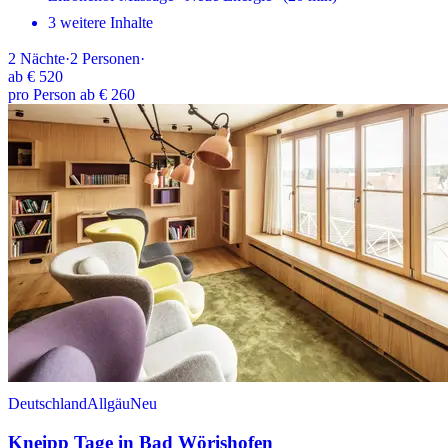
3 weitere Inhalte
2
Nächte
·
2
Personen
·
ab
€ 520
pro Person ab € 260
Deutschland
Allgäu
Neu
Kneipp Tage in Bad Wörishofen