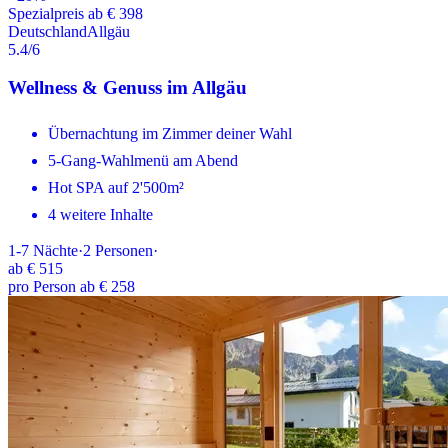
Spezialpreis ab € 398
Deutschland
Allgäu
5.4
/6
Wellness & Genuss im Allgäu
Übernachtung im Zimmer deiner Wahl
5-Gang-Wahlmenü am Abend
Hot SPA auf 2'500m²
4 weitere Inhalte
1-7
Nächte
·
2
Personen
·
ab
€ 515
pro Person ab € 258