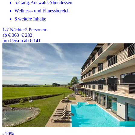
5-Gang-Auswahl-Abendessen
Wellness- und Fitnessbereich
6 weitere Inhalte
1-7
Nächte
·
2
Personen
·
ab
€ 363
€ 282
pro Person ab € 141
-
20
%