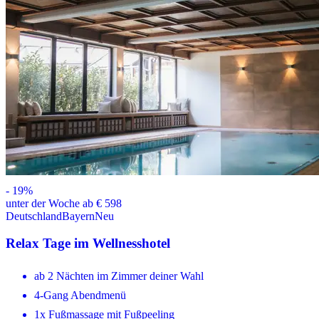
-
19
%
unter der Woche ab € 598
Deutschland
Bayern
Neu
Relax Tage im Wellnesshotel
ab 2 Nächten im Zimmer deiner Wahl
4-Gang Abendmenü
1x Fußmassage mit Fußpeeling