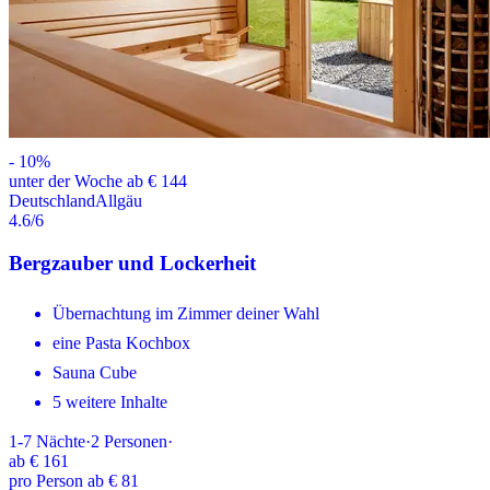
-
10
%
unter der Woche ab € 144
Deutschland
Allgäu
4.6
/6
Bergzauber und Lockerheit
Übernachtung im Zimmer deiner Wahl
eine Pasta Kochbox
Sauna Cube
5 weitere Inhalte
1-7
Nächte
·
2
Personen
·
ab
€ 161
pro Person ab € 81