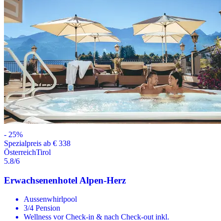
-
25
%
Spezialpreis ab € 338
Österreich
Tirol
5.8
/6
Erwachsenenhotel Alpen-Herz
Aussenwhirlpool
3/4 Pension
Wellness vor Check-in & nach Check-out inkl.