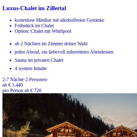
Luxus-Chalet im Zillertal
kostenlose Minibar mit alkoholfreien Getränke
Frühstück im Chalet
Option: Chalet mit Whirlpool
ab 2 Nächten im Zimmer deiner Wahl
jeden Abend, ein liebevoll zubereitetes Abendessen
Sauna im privaten Chalet
4 weitere Inhalte
2-7
Nächte
·
2
Personen
·
ab
€ 1.440
pro Person ab € 720