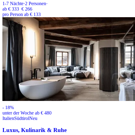
1-7
Nächte
·
2
Personen
·
ab
€ 333
€ 266
pro Person ab € 133
-
18
%
unter der Woche ab € 480
Italien
Südtirol
Neu
Luxus, Kulinarik & Ruhe