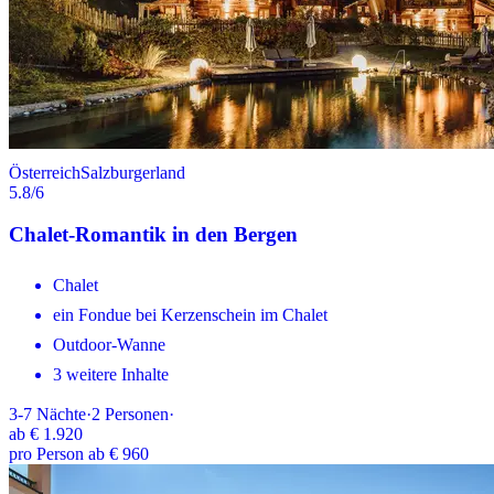
Österreich
Salzburgerland
5.8
/6
Chalet-Romantik in den Bergen
Chalet
ein Fondue bei Kerzenschein im Chalet
Outdoor-Wanne
3 weitere Inhalte
3-7
Nächte
·
2
Personen
·
ab
€ 1.920
pro Person ab € 960