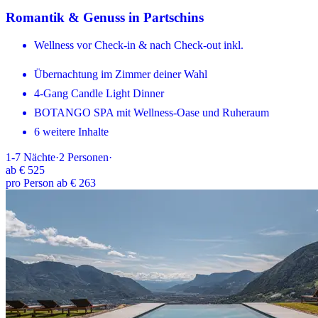
Romantik & Genuss in Partschins
Wellness vor Check-in & nach Check-out inkl.
Übernachtung im Zimmer deiner Wahl
4-Gang Candle Light Dinner
BOTANGO SPA mit Wellness-Oase und Ruheraum
6 weitere Inhalte
1-7
Nächte
·
2
Personen
·
ab
€ 525
pro Person ab € 263