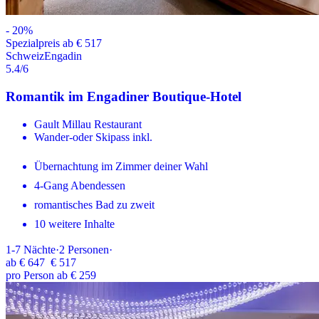
-
20
%
Spezialpreis ab € 517
Schweiz
Engadin
5.4
/6
Romantik im Engadiner Boutique-Hotel
Gault Millau Restaurant
Wander-oder Skipass inkl.
Übernachtung im Zimmer deiner Wahl
4-Gang Abendessen
romantisches Bad zu zweit
10 weitere Inhalte
1-7
Nächte
·
2
Personen
·
ab
€ 647
€ 517
pro Person ab € 259