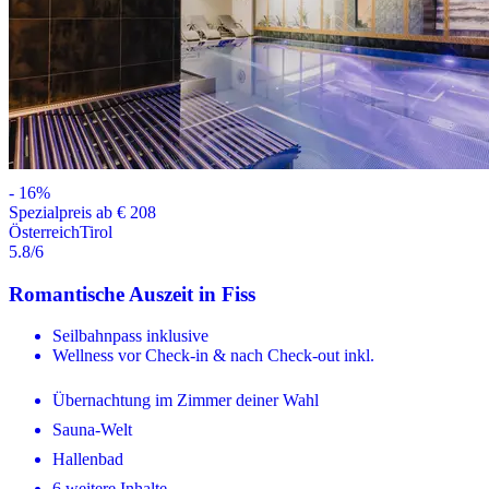
-
16
%
Spezialpreis ab € 208
Österreich
Tirol
5.8
/6
Romantische Auszeit in Fiss
Seilbahnpass inklusive
Wellness vor Check-in & nach Check-out inkl.
Übernachtung im Zimmer deiner Wahl
Sauna-Welt
Hallenbad
6 weitere Inhalte