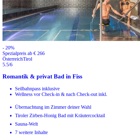
-
20
%
Spezialpreis ab € 266
Österreich
Tirol
5.5
/6
Romantik & privat Bad in Fiss
Seilbahnpass inklusive
Wellness vor Check-in & nach Check-out inkl.
Übernachtung im Zimmer deiner Wahl
Tiroler Zirben-Honig Bad mit Kräutercocktail
Sauna-Welt
7 weitere Inhalte