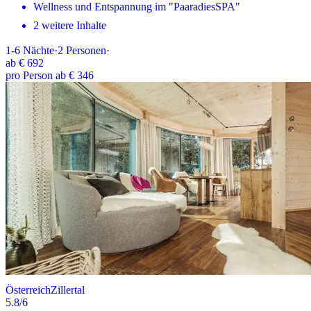
Wellness und Entspannung im "PaaradiesSPA"
2 weitere Inhalte
1-6
Nächte
·
2
Personen
·
ab
€ 692
pro Person ab € 346
Österreich
Zillertal
5.8
/6