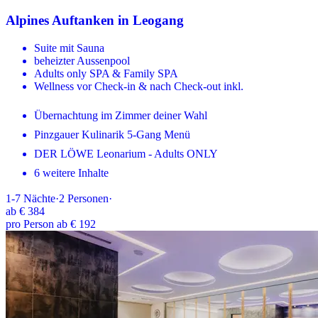
Alpines Auftanken in Leogang
Suite mit Sauna
beheizter Aussenpool
Adults only SPA & Family SPA
Wellness vor Check-in & nach Check-out inkl.
Übernachtung im Zimmer deiner Wahl
Pinzgauer Kulinarik 5-Gang Menü
DER LÖWE Leonarium - Adults ONLY
6 weitere Inhalte
1-7
Nächte
·
2
Personen
·
ab
€ 384
pro Person ab € 192