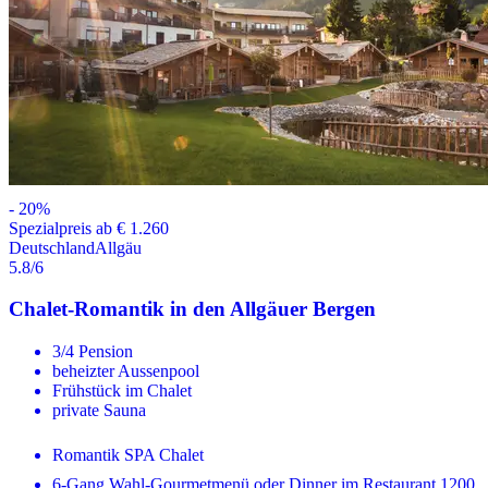
-
20
%
Spezialpreis ab € 1.260
Deutschland
Allgäu
5.8
/6
Chalet-Romantik in den Allgäuer Bergen
3/4 Pension
beheizter Aussenpool
Frühstück im Chalet
private Sauna
Romantik SPA Chalet
6-Gang Wahl-Gourmetmenü oder Dinner im Restaurant 1200