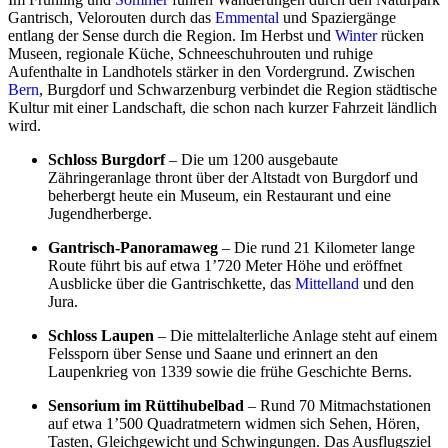
Gantrisch, Velorouten durch das
Emmental
und Spaziergänge
entlang der Sense durch die Region. Im Herbst und
Winter
rücken
Museen, regionale Küche, Schneeschuhrouten und ruhige
Aufenthalte in Landhotels stärker in den Vordergrund. Zwischen
Bern
, Burgdorf und Schwarzenburg verbindet die Region städtische
Kultur mit einer Landschaft, die schon nach kurzer Fahrzeit ländlich
wird.
Schloss Burgdorf
– Die um 1200 ausgebaute
Zähringeranlage thront über der Altstadt von Burgdorf und
beherbergt heute ein Museum, ein Restaurant und eine
Jugendherberge.
Gantrisch-Panoramaweg
– Die rund 21 Kilometer lange
Route führt bis auf etwa 1’720 Meter Höhe und eröffnet
Ausblicke über die Gantrischkette, das
Mittelland
und den
Jura.
Schloss Laupen
– Die mittelalterliche Anlage steht auf einem
Felssporn über Sense und Saane und erinnert an den
Laupenkrieg von 1339 sowie die frühe Geschichte Berns.
Sensorium im Rüttihubelbad
– Rund 70 Mitmachstationen
auf etwa 1’500 Quadratmetern widmen sich Sehen, Hören,
Tasten, Gleichgewicht und Schwingungen. Das Ausflugsziel