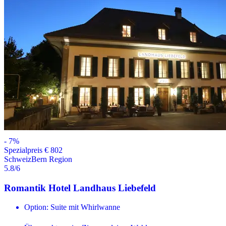
-
7
%
Spezialpreis € 802
Schweiz
Bern Region
5.8
/6
Romantik Hotel Landhaus Liebefeld
Option: Suite mit Whirlwanne