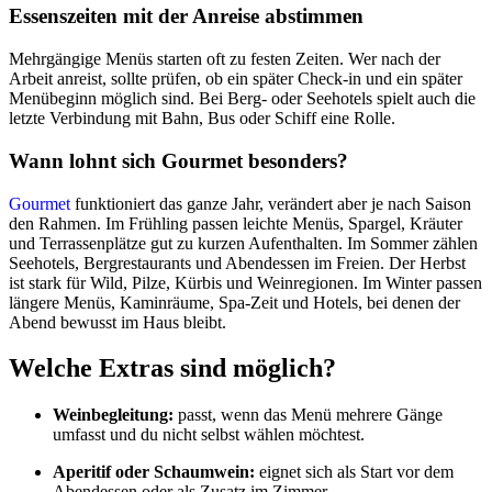
Essenszeiten mit der Anreise abstimmen
Mehrgängige Menüs starten oft zu festen Zeiten. Wer nach der
Arbeit anreist, sollte prüfen, ob ein später Check-in und ein später
Menübeginn möglich sind. Bei Berg- oder Seehotels spielt auch die
letzte Verbindung mit Bahn, Bus oder Schiff eine Rolle.
Wann lohnt sich Gourmet besonders?
Gourmet
funktioniert das ganze Jahr, verändert aber je nach Saison
den Rahmen. Im Frühling passen leichte Menüs, Spargel, Kräuter
und Terrassenplätze gut zu kurzen Aufenthalten. Im Sommer zählen
Seehotels, Bergrestaurants und Abendessen im Freien. Der Herbst
ist stark für Wild, Pilze, Kürbis und Weinregionen. Im Winter passen
längere Menüs, Kaminräume, Spa-Zeit und Hotels, bei denen der
Abend bewusst im Haus bleibt.
Welche Extras sind möglich?
Weinbegleitung:
passt, wenn das Menü mehrere Gänge
umfasst und du nicht selbst wählen möchtest.
Aperitif oder Schaumwein:
eignet sich als Start vor dem
Abendessen oder als Zusatz im Zimmer.