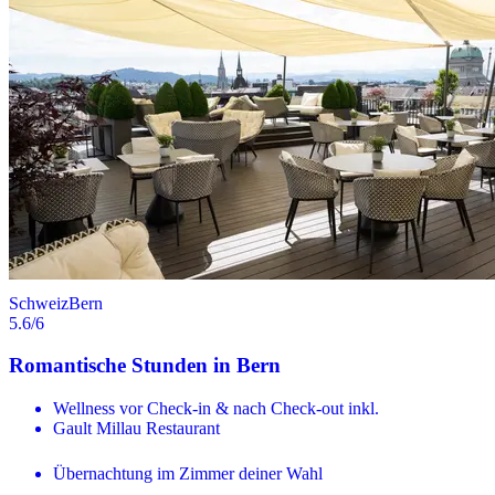
Schweiz
Bern
5.6
/6
Romantische Stunden in Bern
Wellness vor Check-in & nach Check-out inkl.
Gault Millau Restaurant
Übernachtung im Zimmer deiner Wahl