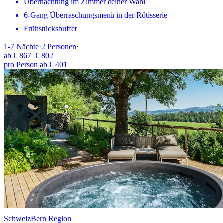
Übernachtung im Zimmer deiner Wahl
6-Gang Überraschungsmenü in der Rôtisserie
Frühstücksbuffet
1-7
Nächte
·
2
Personen
·
ab
€ 867
€ 802
pro Person ab € 401
Schweiz
Bern Region