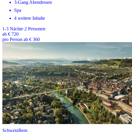
3-Gang Abendessen
Spa
4 weitere Inhalte
1-3
Nächte
·
2
Personen
·
ab
€ 720
pro Person ab € 360
Schweiz
Bern