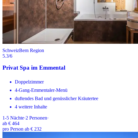
Schweiz
Bern Region
5.3
/6
Privat Spa im Emmental
Doppelzimmer
4-Gang-Emmentaler-Menü
duftendes Bad und genüsslicher Kräutertee
4 weitere Inhalte
1-5
Nächte
·
2
Personen
·
ab
€ 464
pro Person ab € 232