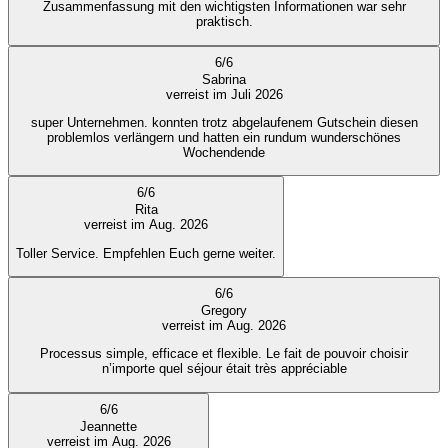
Zusammenfassung mit den wichtigsten Informationen war sehr
praktisch.
6
/
6
Sabrina
verreist im Juli 2026
super Unternehmen. konnten trotz abgelaufenem Gutschein diesen
problemlos verlängern und hatten ein rundum wunderschönes
Wochendende
6
/
6
Rita
verreist im Aug. 2026
Toller Service. Empfehlen Euch gerne weiter.
6
/
6
Gregory
verreist im Aug. 2026
Processus simple, efficace et flexible. Le fait de pouvoir choisir
n’importe quel séjour était très appréciable
6
/
6
Jeannette
verreist im Aug. 2026