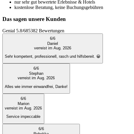
nur sehr gut bewertete Erlebnisse & Hotels
kostenlose Beratung, keine Buchungsgebühren
Das sagen unsere Kunden
Genial
5.8
/
6
85382
Bewertungen
6
/
6
Daniel
verreist im Aug. 2026
Sehr kompetent, professionell, rasch und hilfsbereit. 😀
6
/
6
Stephan
verreist im Aug. 2026
Alles wie immer einwandfrei, Danke!
6
/
6
Marion
verreist im Aug. 2026
Service impeccable
6
/
6
Rebekka