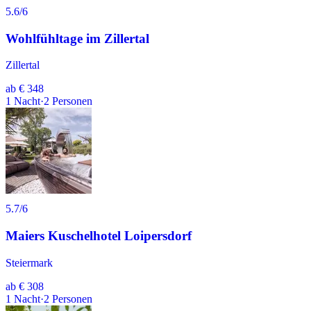
5.6
/6
Wohlfühltage im Zillertal
Zillertal
ab
€ 348
1
Nacht
·
2
Personen
5.7
/6
Maiers Kuschelhotel Loipersdorf
Steiermark
ab
€ 308
1
Nacht
·
2
Personen