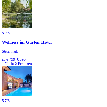
5.9
/6
Wellness im Garten-Hotel
Steiermark
ab
€ 459
€ 390
1
Nacht
·
2
Personen
5.7
/6