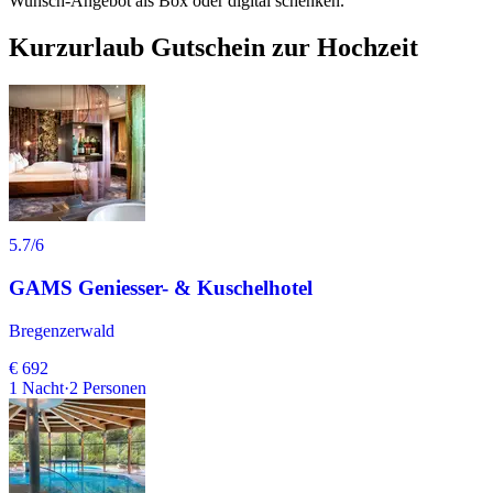
Wunsch-Angebot als Box oder digital schenken.
Kurzurlaub Gutschein zur Hochzeit
5.7
/6
GAMS Geniesser- & Kuschelhotel
Bregenzerwald
€ 692
1
Nacht
·
2
Personen