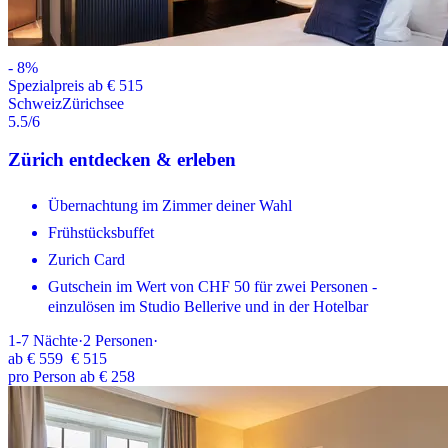
-
8
%
Spezialpreis ab € 515
Schweiz
Zürichsee
5.5
/6
Zürich entdecken & erleben
Übernachtung im Zimmer deiner Wahl
Frühstücksbuffet
Zurich Card
Gutschein im Wert von CHF 50 für zwei Personen -
einzulösen im Studio Bellerive und in der Hotelbar
1-7
Nächte
·
2
Personen
·
ab
€ 559
€ 515
pro Person ab € 258