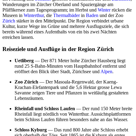
Wanderungen im Zürcher Oberland und Spaziergänge am
Pfäffikersee zum Tagesprogramm; im Herbst und
Winter
rücken die
Museen in
Winterthur
, die
Thermalbäder
in
Baden
und der Zoo
Zürich
stärker in den Mittelpunkt. Die Region verbindet urbane
Kultur, kurze Wege ins Grüne und mehrere Ausflugsziele, die sich
bereits während eines Aufenthalts von ein bis zwei Nächten
erreichen lassen.
Reiseziele und Ausflüge in der Region Zürich
Uetliberg
— Der 871 Meter hohe Zürcher Hausberg liegt
rund 25 S-Bahn-Minuten vom Hauptbahnhof entfernt und
eröffnet den Blick über Stadt, Zürichsee und
Alpen
.
Zoo Zürich
— Der Masoala-Regenwald, der Kaeng-
Krachan-Elefantenpark und die 5,6 Hektar grosse Lewa
Savanne zeigen Tiere und Pflanzen in weitläufig gestalteten
Lebensräumen.
Rheinfall und Schloss Laufen
— Der rund 150 Meter breite
Rheinfall liegt nördlich von Winterthur. Aussichtsplattformen
beim Schloss Laufen führen besonders nahe an das Wasser.
Schloss Kyburg
— Das rund 800 Jahre alte Schloss erhebt
sich oberhalb der Töss. Seit 1865 ist die Kyburg als erstes