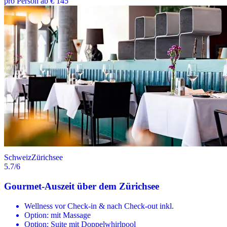
pro Person ab € 145
Schweiz
Zürichsee
5.7
/6
Gourmet-Auszeit über dem Zürichsee
Wellness vor Check-in & nach Check-out inkl.
Option: mit Massage
Option: Suite mit Doppelwhirlpool