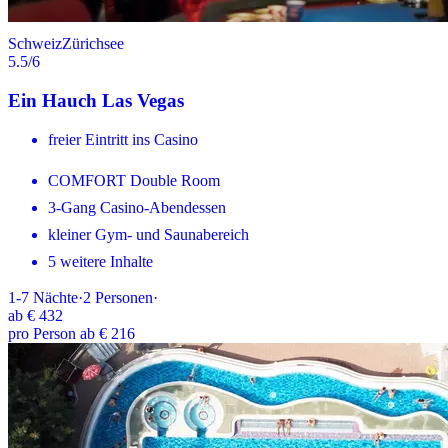
Schweiz
Zürichsee
5.5
/6
Ein Hauch Las Vegas
freier Eintritt ins Casino
COMFORT Double Room
3-Gang Casino-Abendessen
kleiner Gym- und Saunabereich
5 weitere Inhalte
1-7
Nächte
·
2
Personen
·
ab
€ 432
pro Person ab € 216