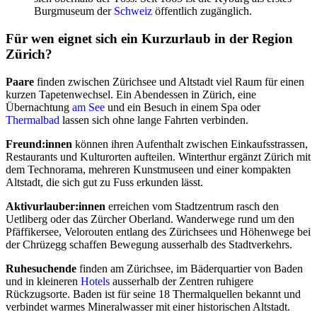
Burgmuseum der
Schweiz
öffentlich zugänglich.
Für wen eignet sich ein Kurzurlaub in der Region
Zürich?
Paare
finden zwischen Zürichsee und Altstadt viel Raum für einen
kurzen Tapetenwechsel. Ein Abendessen in Zürich, eine
Übernachtung
am See
und ein Besuch in einem Spa oder
Thermalbad
lassen sich ohne lange Fahrten verbinden.
Freund:innen
können ihren Aufenthalt zwischen Einkaufsstrassen,
Restaurants und Kulturorten aufteilen. Winterthur ergänzt Zürich mit
dem Technorama, mehreren Kunstmuseen und einer kompakten
Altstadt, die sich gut zu Fuss erkunden lässt.
Aktivurlauber:innen
erreichen vom Stadtzentrum rasch den
Uetliberg oder das Zürcher Oberland. Wanderwege rund um den
Pfäffikersee, Velorouten entlang des Zürichsees und Höhenwege bei
der Chrüzegg schaffen Bewegung ausserhalb des Stadtverkehrs.
Ruhesuchende
finden am Zürichsee, im Bäderquartier von Baden
und in kleineren
Hotels
ausserhalb der Zentren ruhigere
Rückzugsorte. Baden ist für seine 18 Thermalquellen bekannt und
verbindet warmes Mineralwasser mit einer historischen Altstadt.