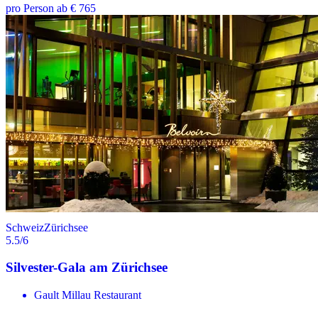
pro Person ab € 765
Schweiz
Zürichsee
5.5
/6
Silvester-Gala am Zürichsee
Gault Millau Restaurant