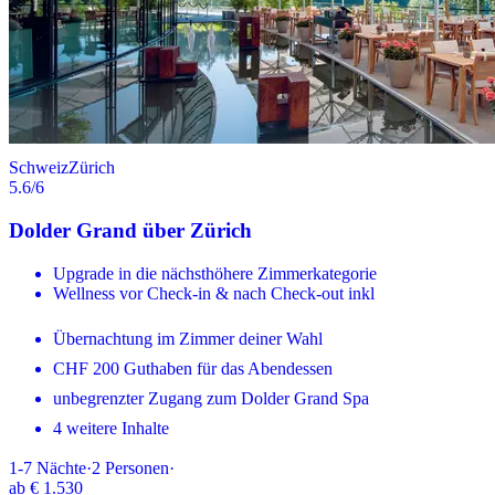
Schweiz
Zürich
5.6
/6
Dolder Grand über Zürich
Upgrade in die nächsthöhere Zimmerkategorie
Wellness vor Check-in & nach Check-out inkl
Übernachtung im Zimmer deiner Wahl
CHF 200 Guthaben für das Abendessen
unbegrenzter Zugang zum Dolder Grand Spa
4 weitere Inhalte
1-7
Nächte
·
2
Personen
·
ab
€ 1.530