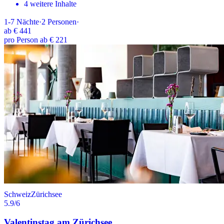
4 weitere Inhalte
1-7
Nächte
·
2
Personen
·
ab
€ 441
pro Person ab € 221
Schweiz
Zürichsee
5.9
/6
Valentinstag am Zürichsee