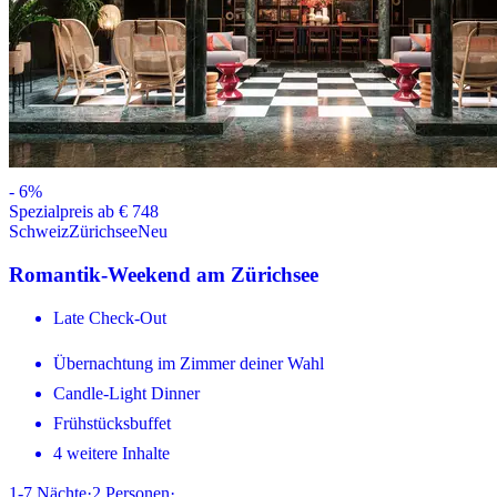
-
6
%
Spezialpreis ab € 748
Schweiz
Zürichsee
Neu
Romantik-Weekend am Zürichsee
Late Check-Out
Übernachtung im Zimmer deiner Wahl
Candle-Light Dinner
Frühstücksbuffet
4 weitere Inhalte
1-7
Nächte
·
2
Personen
·