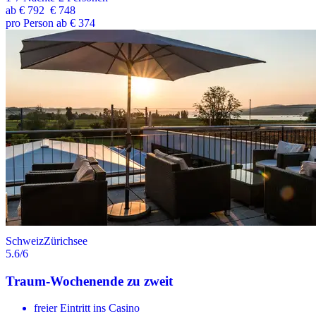
ab
€ 792
€ 748
pro Person ab € 374
Schweiz
Zürichsee
5.6
/6
Traum-Wochenende zu zweit
freier Eintritt ins Casino