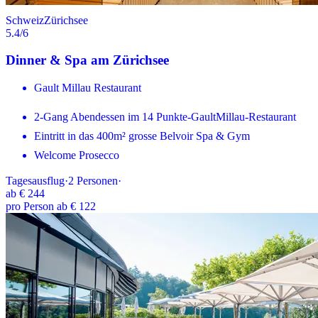
Schweiz
Zürichsee
5.4
/6
Dinner & Spa am Zürichsee
Gault Millau Restaurant
2-Gang Abendessen im 14 Punkte-GaultMillau-Restaurant
Eintritt in das 400m² grosse Belvoir Spa & Gym
Welcome Prosecco
Tagesausflug
·
2
Personen
·
ab
€ 244
pro Person ab € 122