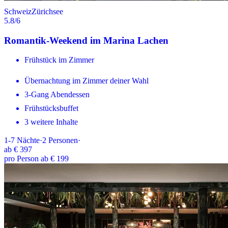
Schweiz
Zürichsee
5.8
/6
Romantik-Weekend im Marina Lachen
Frühstück im Zimmer
Übernachtung im Zimmer deiner Wahl
3-Gang Abendessen
Frühstücksbuffet
3 weitere Inhalte
1-7
Nächte
·
2
Personen
·
ab
€ 397
pro Person ab € 199