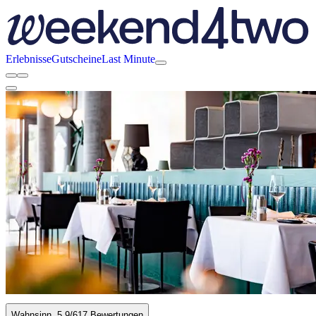
Erlebnisse
Gutscheine
Last Minute
Wahnsinn
5.9
/6
17 Bewertungen