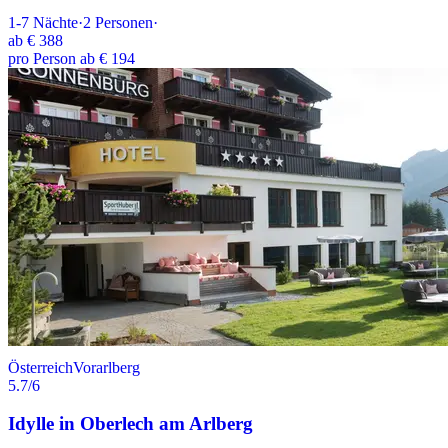
1-7
Nächte
·
2
Personen
·
ab
€ 388
pro Person ab € 194
Österreich
Vorarlberg
5.7
/6
Idylle in Oberlech am Arlberg