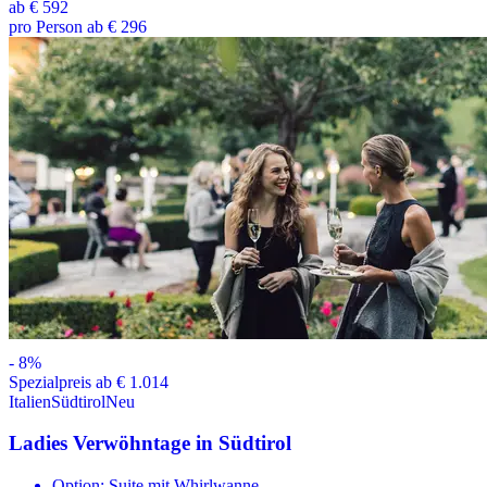
ab
€ 592
pro Person ab € 296
-
8
%
Spezialpreis ab € 1.014
Italien
Südtirol
Neu
Ladies Verwöhntage in Südtirol
Option: Suite mit Whirlwanne