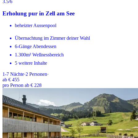
3.5
/6
Erholung pur in Zell am See
beheizter Aussenpool
Übernachtung im Zimmer deiner Wahl
6-Gänge Abendessen
1.300m² Wellnessbereich
5 weitere Inhalte
1-7
Nächte
·
2
Personen
·
ab
€ 455
pro Person ab € 228