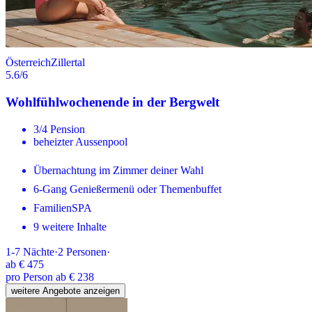
Österreich
Zillertal
5.6
/6
Wohlfühlwochenende in der Bergwelt
3/4 Pension
beheizter Aussenpool
Übernachtung im Zimmer deiner Wahl
6-Gang Genießermenü oder Themenbuffet
FamilienSPA
9 weitere Inhalte
1-7
Nächte
·
2
Personen
·
ab
€ 475
pro Person ab € 238
weitere Angebote anzeigen