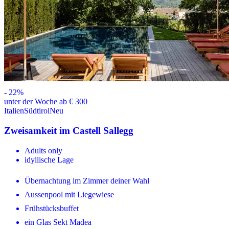
-
22
%
unter der Woche ab € 300
Italien
Südtirol
Neu
Zweisamkeit im Castell Sallegg
Adults only
idyllische Lage
Übernachtung im Zimmer deiner Wahl
Aussenpool mit Liegewiese
Frühstücksbuffet
ein Glas Sekt Madea