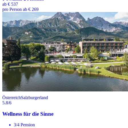
ab
€ 537
pro Person ab € 269
Österreich
Salzburgerland
5.8
/6
Wellness für die Sinne
3/4 Pension