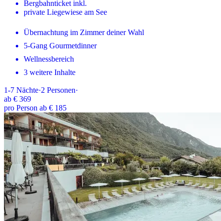
Bergbahnticket inkl.
private Liegewiese am See
Übernachtung im Zimmer deiner Wahl
5-Gang Gourmetdinner
Wellnessbereich
3 weitere Inhalte
1-7
Nächte
·
2
Personen
·
ab
€ 369
pro Person ab € 185