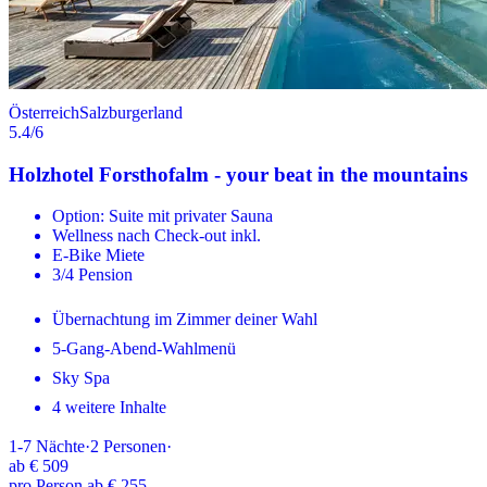
Österreich
Salzburgerland
5.4
/6
Holzhotel Forsthofalm - your beat in the mountains
Option: Suite mit privater Sauna
Wellness nach Check-out inkl.
E-Bike Miete
3/4 Pension
Übernachtung im Zimmer deiner Wahl
5-Gang-Abend-Wahlmenü
Sky Spa
4 weitere Inhalte
1-7
Nächte
·
2
Personen
·
ab
€ 509
pro Person ab € 255