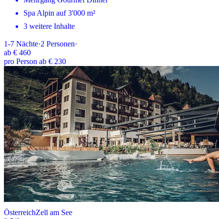
Spa Alpin auf 3'000 m²
3 weitere Inhalte
1-7
Nächte
·
2
Personen
·
ab
€ 460
pro Person ab € 230
Österreich
Zell am See