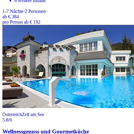
6 weitere Inhalte
1-7
Nächte
·
2
Personen
·
ab
€ 384
pro Person ab € 192
Österreich
Zell am See
5.8
/6
Wellnessgenuss und Gourmetküche