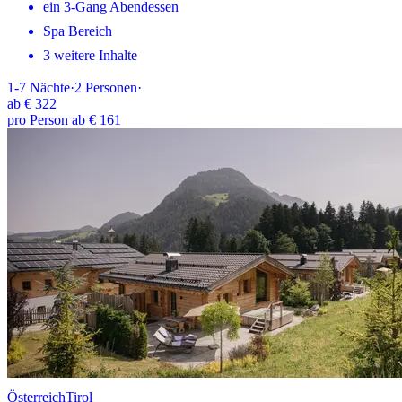
ein 3-Gang Abendessen
Spa Bereich
3 weitere Inhalte
1-7
Nächte
·
2
Personen
·
ab
€ 322
pro Person ab € 161
Österreich
Tirol