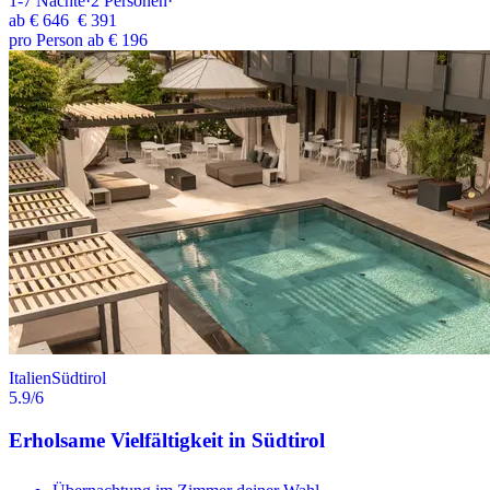
1-7
Nächte
·
2
Personen
·
ab
€ 646
€ 391
pro Person ab € 196
Italien
Südtirol
5.9
/6
Erholsame Vielfältigkeit in Südtirol