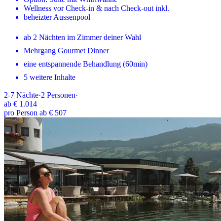
Wellness vor Check-in & nach Check-out inkl.
beheizter Aussenpool
ab 2 Nächten im Zimmer deiner Wahl
Mehrgang Gourmet Dinner
eine entspannende Behandlung (60min)
5 weitere Inhalte
2-7
Nächte
·
2
Personen
·
ab
€ 1.014
pro Person ab € 507