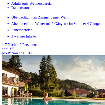
Adults only Wellnessbereich
Damensauna
Übernachtung im Zimmer deiner Wahl
Abendmenü im Winter mit 5 Gängen / im Sommer 4 Gänge
Fitnessbereich
3 weitere Inhalte
1-7
Nächte
·
2
Personen
·
ab
€ 377
pro Person ab € 189