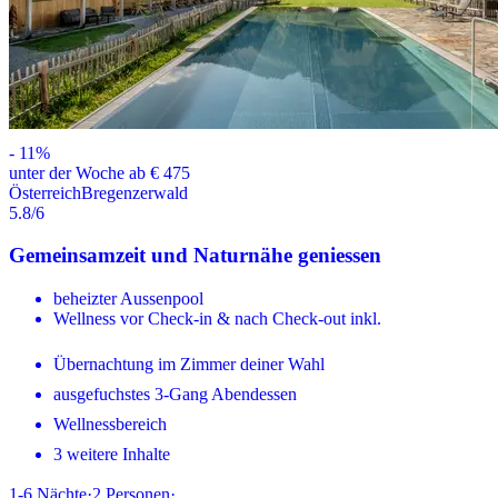
-
11
%
unter der Woche ab € 475
Österreich
Bregenzerwald
5.8
/6
Gemeinsamzeit und Naturnähe geniessen
beheizter Aussenpool
Wellness vor Check-in & nach Check-out inkl.
Übernachtung im Zimmer deiner Wahl
ausgefuchstes 3-Gang Abendessen
Wellnessbereich
3 weitere Inhalte
1-6
Nächte
·
2
Personen
·