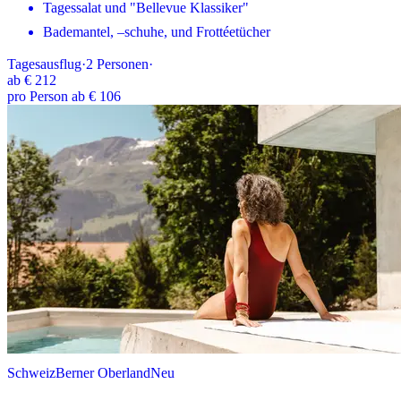
Tagessalat und "Bellevue Klassiker"
Bademantel, –schuhe, und Frottéetücher
Tagesausflug
·
2
Personen
·
ab
€ 212
pro Person ab € 106
Schweiz
Berner Oberland
Neu