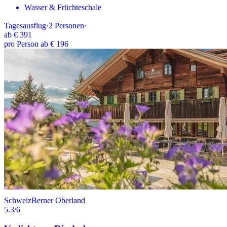
Wasser & Früchteschale
Tagesausflug
·
2
Personen
·
ab
€ 391
pro Person ab € 196
Schweiz
Berner Oberland
5.3
/6