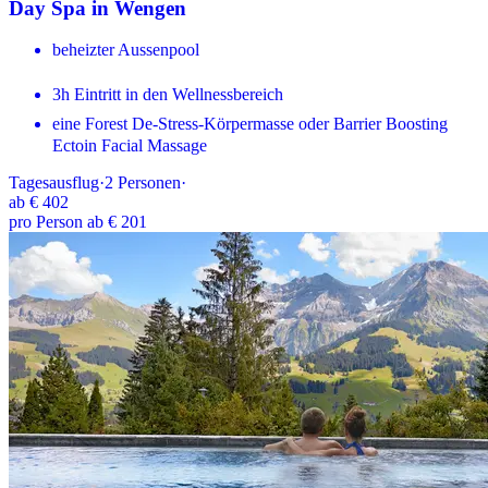
Day Spa in Wengen
beheizter Aussenpool
3h Eintritt in den Wellnessbereich
eine Forest De-Stress-Körpermasse oder Barrier Boosting
Ectoin Facial Massage
Tagesausflug
·
2
Personen
·
ab
€ 402
pro Person ab € 201