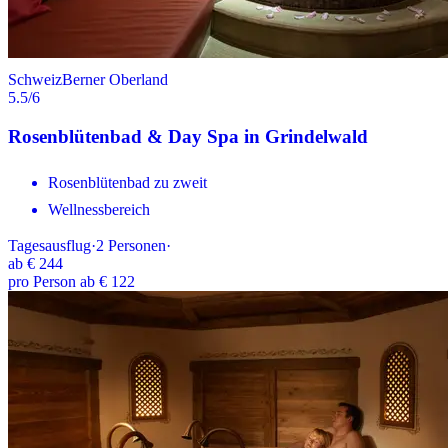
Schweiz
Berner Oberland
5.5
/6
Rosenblütenbad & Day Spa in Grindelwald
Rosenblütenbad zu zweit
Wellnessbereich
Tagesausflug
·
2
Personen
·
ab
€ 244
pro Person ab € 122