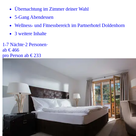
Übernachtung im Zimmer deiner Wahl
5-Gang Abendessen
Wellness- und Fitnessbereich im Partnerhotel Doldenhorn
3 weitere Inhalte
1-7
Nächte
·
2
Personen
·
ab
€ 466
pro Person ab € 233