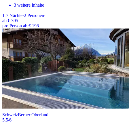
3 weitere Inhalte
1-7
Nächte
·
2
Personen
·
ab
€ 395
pro Person ab € 198
Schweiz
Berner Oberland
5.5
/6