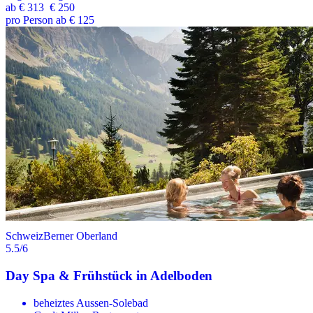
ab
€ 313
€ 250
pro Person ab € 125
Schweiz
Berner Oberland
5.5
/6
Day Spa & Frühstück in Adelboden
beheiztes Aussen-Solebad