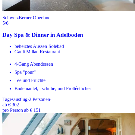
Schweiz
Berner Oberland
5
/6
Day Spa & Dinner in Adelboden
beheiztes Aussen-Solebad
Gault Millau Restaurant
4-Gang Abendessen
Spa "pour"
Tee und Früchte
Bademantel, –schuhe, und Frottéetücher
Tagesausflug
·
2
Personen
·
ab
€ 302
pro Person ab € 151