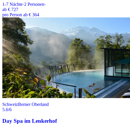
1-7
Nächte
·
2
Personen
·
ab
€ 727
pro Person ab € 364
Schweiz
Berner Oberland
5.6
/6
Day Spa im Lenkerhof