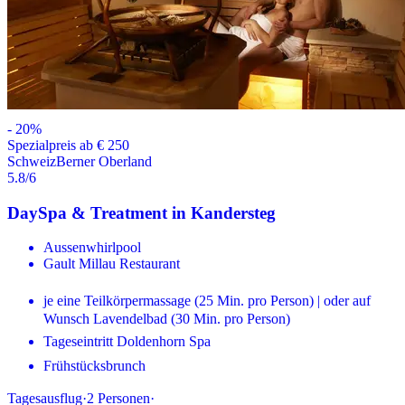
-
20
%
Spezialpreis ab € 250
Schweiz
Berner Oberland
5.8
/6
DaySpa & Treatment in Kandersteg
Aussenwhirlpool
Gault Millau Restaurant
je eine Teilkörpermassage (25 Min. pro Person) | oder auf
Wunsch Lavendelbad (30 Min. pro Person)
Tageseintritt Doldenhorn Spa
Frühstücksbrunch
Tagesausflug
·
2
Personen
·