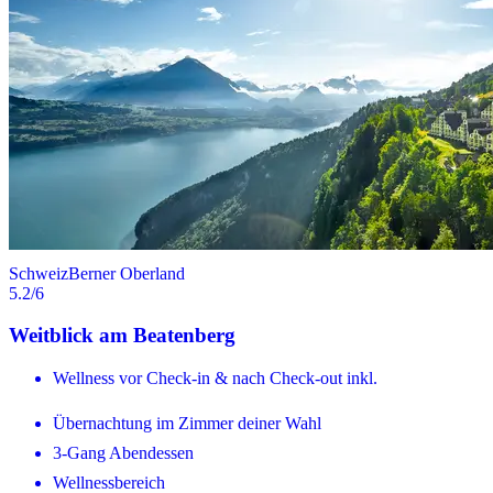
Schweiz
Berner Oberland
5.2
/6
Weitblick am Beatenberg
Wellness vor Check-in & nach Check-out inkl.
Übernachtung im Zimmer deiner Wahl
3-Gang Abendessen
Wellnessbereich