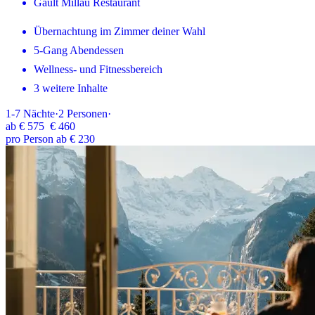
Gault Millau Restaurant
Übernachtung im Zimmer deiner Wahl
5-Gang Abendessen
Wellness- und Fitnessbereich
3 weitere Inhalte
1-7
Nächte
·
2
Personen
·
ab
€ 575
€ 460
pro Person ab € 230