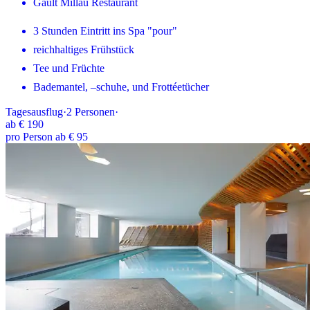
Gault Millau Restaurant
3 Stunden Eintritt ins Spa "pour"
reichhaltiges Frühstück
Tee und Früchte
Bademantel, –schuhe, und Frottéetücher
Tagesausflug
·
2
Personen
·
ab
€ 190
pro Person ab € 95