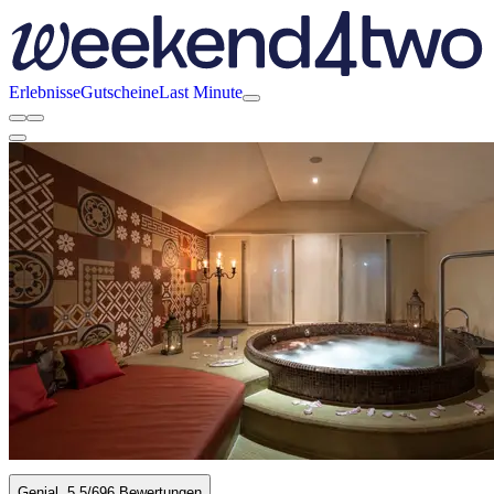
Erlebnisse
Gutscheine
Last Minute
Genial
5.5
/6
96 Bewertungen