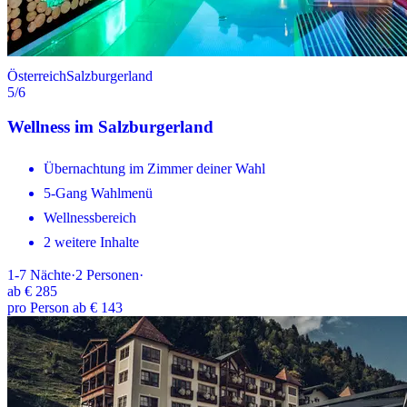
Österreich
Salzburgerland
5
/6
Wellness im Salzburgerland
Übernachtung im Zimmer deiner Wahl
5-Gang Wahlmenü
Wellnessbereich
2 weitere Inhalte
1-7
Nächte
·
2
Personen
·
ab
€ 285
pro Person ab € 143