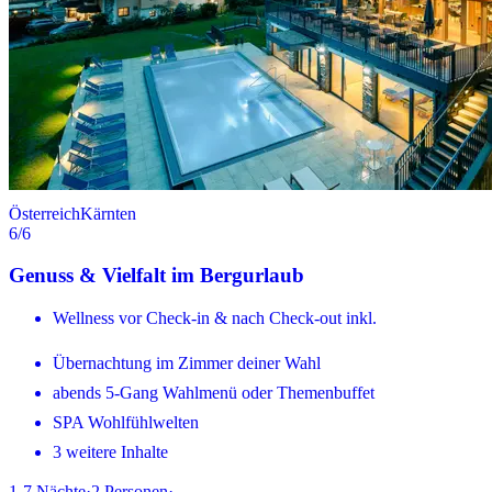
Österreich
Kärnten
6
/6
Genuss & Vielfalt im Bergurlaub
Wellness vor Check-in & nach Check-out inkl.
Übernachtung im Zimmer deiner Wahl
abends 5-Gang Wahlmenü oder Themenbuffet
SPA Wohlfühlwelten
3 weitere Inhalte
1-7
Nächte
·
2
Personen
·