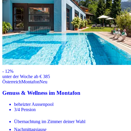
-
12
%
unter der Woche ab € 385
Österreich
Montafon
Neu
Genuss & Wellness im Montafon
beheizter Aussenpool
3/4 Pension
Übernachtung im Zimmer deiner Wahl
Nachmittagsjause