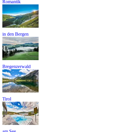
Romantik
in den Bergen
Bregenzerwald
Tirol
am See