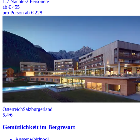
1-7
Nächte
·
2
Personen
·
ab
€ 455
pro Person ab € 228
Österreich
Salzburgerland
5.4
/6
Gemütlichkeit im Bergresort
Aussenwhirlpool