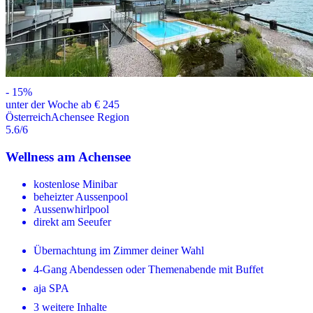
-
15
%
unter der Woche ab € 245
Österreich
Achensee Region
5.6
/6
Wellness am Achensee
kostenlose Minibar
beheizter Aussenpool
Aussenwhirlpool
direkt am Seeufer
Übernachtung im Zimmer deiner Wahl
4-Gang Abendessen oder Themenabende mit Buffet
aja SPA
3 weitere Inhalte