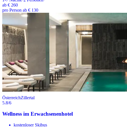
ab
€ 260
pro Person ab € 130
Österreich
Zillertal
5.8
/6
Wellness im Erwachsenenhotel
kostenloser Skibus