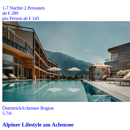
1-7
Nächte
·
2
Personen
·
ab
€ 289
pro Person ab € 145
Österreich
Achensee Region
5.7
/6
Alpiner Lifestyle am Achensee