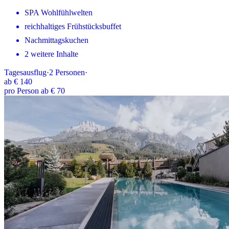
SPA Wohlfühlwelten
reichhaltiges Frühstücksbuffet
Nachmittagskuchen
2 weitere Inhalte
Tagesausflug
·
2
Personen
·
ab
€ 140
pro Person ab € 70