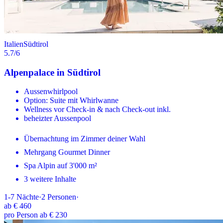
Italien
Südtirol
5.7
/6
Alpenpalace in Südtirol
Aussenwhirlpool
Option: Suite mit Whirlwanne
Wellness vor Check-in & nach Check-out inkl.
beheizter Aussenpool
Übernachtung im Zimmer deiner Wahl
Mehrgang Gourmet Dinner
Spa Alpin auf 3'000 m²
3 weitere Inhalte
1-7
Nächte
·
2
Personen
·
ab
€ 460
pro Person ab € 230