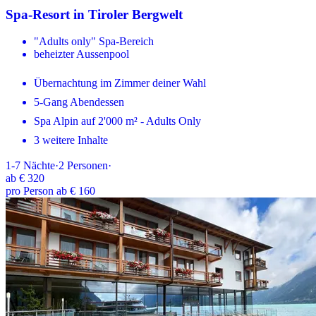
Spa-Resort in Tiroler Bergwelt
"Adults only" Spa-Bereich
beheizter Aussenpool
Übernachtung im Zimmer deiner Wahl
5-Gang Abendessen
Spa Alpin auf 2'000 m² - Adults Only
3 weitere Inhalte
1-7
Nächte
·
2
Personen
·
ab
€ 320
pro Person ab € 160