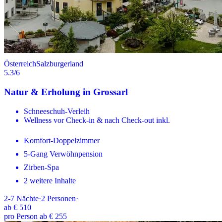
Österreich
Salzburgerland
5.3
/6
Natur & Erholung in Grossarl
Schneeschuh-Verleih
Wellness vor Check-in & nach Check-out inkl.
Komfort-Doppelzimmer
5-Gang Verwöhnpension
Zirben-Spa
2 weitere Inhalte
2-7
Nächte
·
2
Personen
·
ab
€ 510
pro Person ab € 255