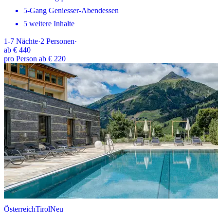
5-Gang Geniesser-Abendessen
5 weitere Inhalte
1-7
Nächte
·
2
Personen
·
ab
€ 440
pro Person ab € 220
Österreich
Tirol
Neu