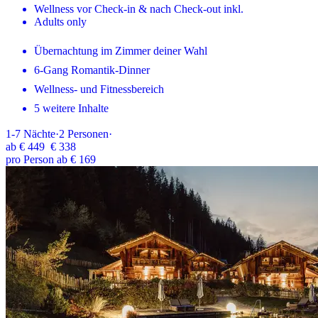
Wellness vor Check-in & nach Check-out inkl.
Adults only
Übernachtung im Zimmer deiner Wahl
6-Gang Romantik-Dinner
Wellness- und Fitnessbereich
5 weitere Inhalte
1-7
Nächte
·
2
Personen
·
ab
€ 449
€ 338
pro Person ab € 169