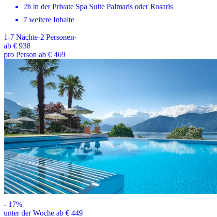
2h in der Private Spa Suite Palmaris oder Rosaris
7 weitere Inhalte
1-7
Nächte
·
2
Personen
·
ab
€ 938
pro Person ab € 469
-
17
%
unter der Woche ab € 449