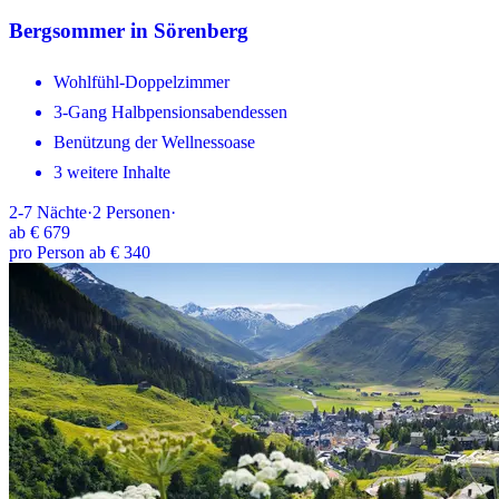
Bergsommer in Sörenberg
Wohlfühl-Doppelzimmer
3-Gang Halbpensionsabendessen
Benützung der Wellnessoase
3 weitere Inhalte
2-7
Nächte
·
2
Personen
·
ab
€ 679
pro Person ab € 340