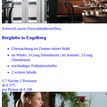
Schweiz
Luzern-Vierwaldstättersee
Neu
Bergliebe in Engelberg
Übernachtung im Zimmer deiner Wahl
im Winter: 3-Gang Abendmenü | im Sommer: 2-Gang
Abendmenü
reichhaltiges Frühstücksbuffet
2 weitere Inhalte
1-7
Nächte
·
2
Personen
·
ab
€ 375
pro Person ab € 188