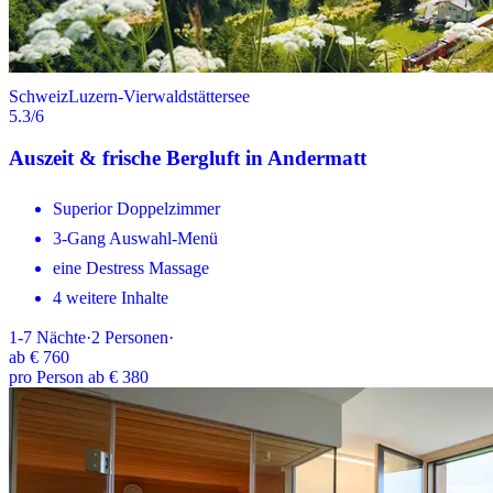
Schweiz
Luzern-Vierwaldstättersee
5.3
/6
Auszeit & frische Bergluft in Andermatt
Superior Doppelzimmer
3-Gang Auswahl-Menü
eine Destress Massage
4 weitere Inhalte
1-7
Nächte
·
2
Personen
·
ab
€ 760
pro Person ab € 380