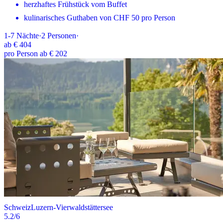
herzhaftes Frühstück vom Buffet
kulinarisches Guthaben von CHF 50 pro Person
1-7
Nächte
·
2
Personen
·
ab
€ 404
pro Person ab € 202
Schweiz
Luzern-Vierwaldstättersee
5.2
/6