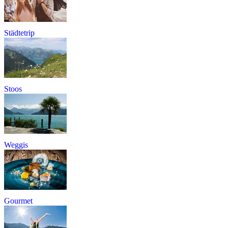
Städtetrip
Stoos
Weggis
Gourmet