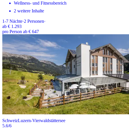
Wellness- und Fitnessbereich
2 weitere Inhalte
1-7
Nächte
·
2
Personen
·
ab
€ 1.293
pro Person ab € 647
Schweiz
Luzern-Vierwaldstättersee
5.6
/6