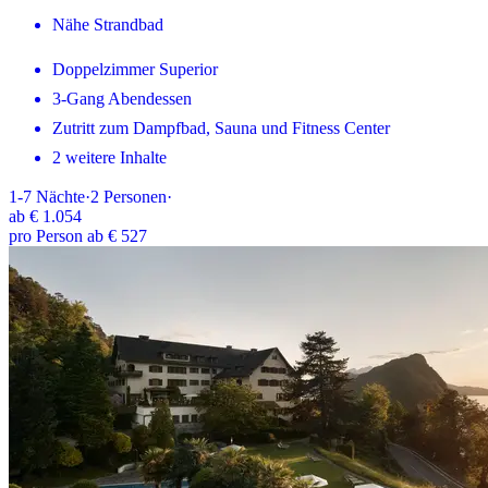
Nähe Strandbad
Doppelzimmer Superior
3-Gang Abendessen
Zutritt zum Dampfbad, Sauna und Fitness Center
2 weitere Inhalte
1-7
Nächte
·
2
Personen
·
ab
€ 1.054
pro Person ab € 527