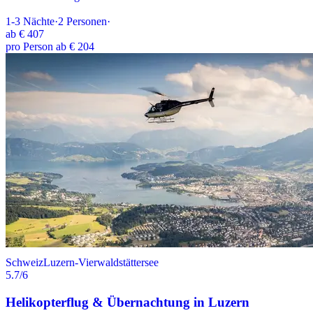
1-3
Nächte
·
2
Personen
·
ab
€ 407
pro Person ab € 204
Schweiz
Luzern-Vierwaldstättersee
5.7
/6
Helikopterflug & Übernachtung in Luzern