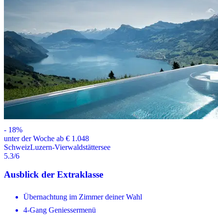
-
18
%
unter der Woche ab € 1.048
Schweiz
Luzern-Vierwaldstättersee
5.3
/6
Ausblick der Extraklasse
Übernachtung im Zimmer deiner Wahl
4-Gang Geniessermenü