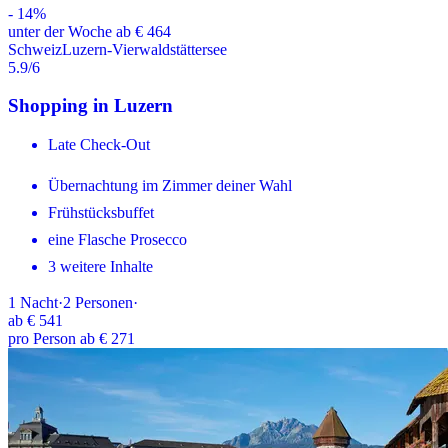
-
14
%
unter der Woche ab € 464
Schweiz
Luzern-Vierwaldstättersee
5.9
/6
Shopping in Luzern
Late Check-Out
Übernachtung im Zimmer deiner Wahl
Frühstücksbuffet
eine Flasche Prosecco
3 weitere Inhalte
1
Nacht
·
2
Personen
·
ab
€ 541
pro Person ab € 271