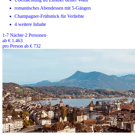
romantisches Abendessen mit 5-Gängen
Champagner-Frühstück für Verliebte
4 weitere Inhalte
1-7
Nächte
·
2
Personen
·
ab
€ 1.463
pro Person ab € 732