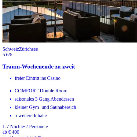
Schweiz
Zürichsee
5.6
/6
Traum-Wochenende zu zweit
freier Eintritt ins Casino
COMFORT Double Room
saisonales 3 Gang Abendessen
kleiner Gym- und Saunabereich
5 weitere Inhalte
1-7
Nächte
·
2
Personen
·
ab
€ 400