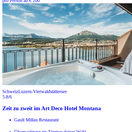
pro Person ab € 200
Schweiz
Luzern-Vierwaldstättersee
5.8
/6
Zeit zu zweit im Art Deco Hotel Montana
Gault Millau Restaurant
Übernachtung im Zimmer deiner Wahl