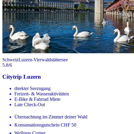
Schweiz
Luzern-Vierwaldstättersee
5.8
/6
Citytrip Luzern
direkter Seezugang
Freizeit- & Wasseraktivitäten
E-Bike & Fahrrad Miete
Late Check-Out
Übernachtung im Zimmer deiner Wahl
Konsumationsgutschein CHF 50
Wellness Corner