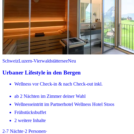
Schweiz
Luzern-Vierwaldstättersee
Neu
Urbaner Lifestyle in den Bergen
Wellness vor Check-in & nach Check-out inkl.
ab 2 Nächten im Zimmer deiner Wahl
Wellnesseintritt im Partnerhotel Wellness Hotel Stoos
Frühstücksbuffet
2 weitere Inhalte
2-7
Nächte
·
2
Personen
·