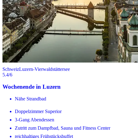
Schweiz
Luzern-Vierwaldstättersee
5.4
/6
Wochenende in Luzern
Nähe Strandbad
Doppelzimmer Superior
3-Gang Abendessen
Zutritt zum Dampfbad, Sauna und Fitness Center
reichhaltiges Frühstücksbuffet