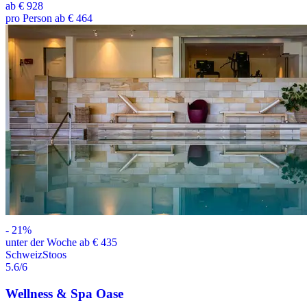
ab
€ 928
pro Person ab € 464
-
21
%
unter der Woche ab € 435
Schweiz
Stoos
5.6
/6
Wellness & Spa Oase