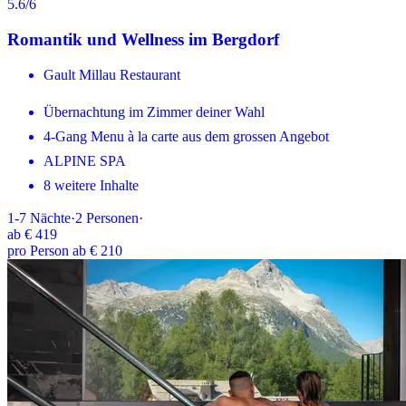
5.6
/6
Romantik und Wellness im Bergdorf
Gault Millau Restaurant
Übernachtung im Zimmer deiner Wahl
4-Gang Menu à la carte aus dem grossen Angebot
ALPINE SPA
8 weitere Inhalte
1-7
Nächte
·
2
Personen
·
ab
€ 419
pro Person ab € 210