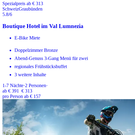
Spezialpreis ab € 313
Schweiz
Graubünden
5.8
/6
Boutique Hotel im Val Lumnezia
E-Bike Miete
Doppelzimmer Bronze
Abend-Genuss 3-Gang Menü für zwei
regionales Frühstücksbuffet
3 weitere Inhalte
1-7
Nächte
·
2
Personen
·
ab
€ 391
€ 313
pro Person ab € 157