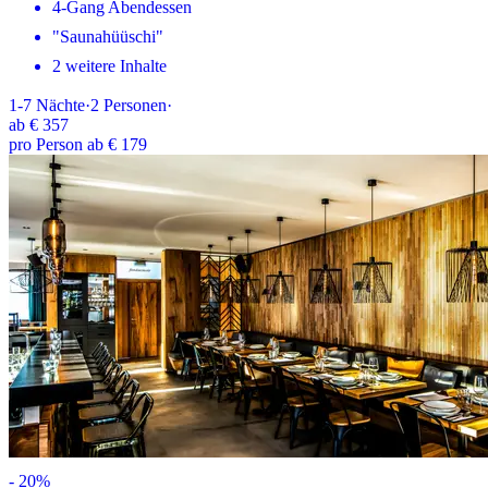
4-Gang Abendessen
"Saunahüüschi"
2 weitere Inhalte
1-7
Nächte
·
2
Personen
·
ab
€ 357
pro Person ab € 179
-
20
%