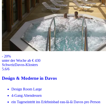
-
20
%
unter der Woche ab € 430
Schweiz
Davos-Klosters
5.6
/6
Design & Moderne in Davos
Design Room Large
4-Gang Abendessen
ein Tageseintritt ins Erlebnisbad eau-là-là Davos pro Person