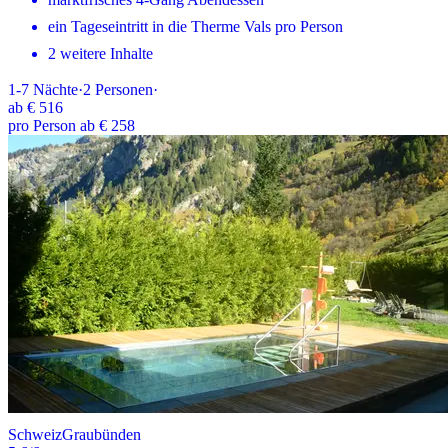
ein Tageseintritt in die Therme Vals pro Person
2 weitere Inhalte
1-7
Nächte
·
2
Personen
·
ab
€ 516
pro Person ab € 258
Schweiz
Graubünden