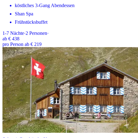
köstliches 3-Gang Abendessen
Shan Spa
Frühstücksbuffet
1-7
Nächte
·
2
Personen
·
ab
€ 438
pro Person ab € 219