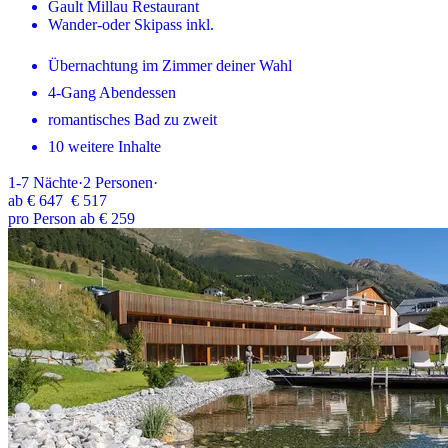
Gault Millau Restaurant
Wander-oder Skipass inkl.
Übernachtung im Zimmer deiner Wahl
4-Gang Abendessen
romantisches Bad zu zweit
10 weitere Inhalte
1-7
Nächte
·
2
Personen
·
ab
€ 647
€ 517
pro Person ab € 259