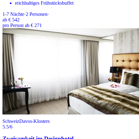
reichhaltiges Frühstücksbuffet
1-7
Nächte
·
2
Personen
·
ab
€ 542
pro Person ab € 271
Schweiz
Davos-Klosters
5.5
/6
Zweisamkeit im Designhotel