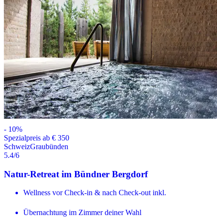
-
10
%
Spezialpreis ab € 350
Schweiz
Graubünden
5.4
/6
Natur-Retreat im Bündner Bergdorf
Wellness vor Check-in & nach Check-out inkl.
Übernachtung im Zimmer deiner Wahl