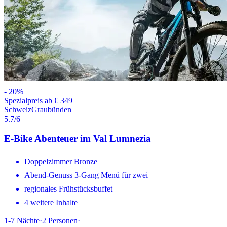
-
20
%
Spezialpreis ab € 349
Schweiz
Graubünden
5.7
/6
E-Bike Abenteuer im Val Lumnezia
Doppelzimmer Bronze
Abend-Genuss 3-Gang Menü für zwei
regionales Frühstücksbuffet
4 weitere Inhalte
1-7
Nächte
·
2
Personen
·