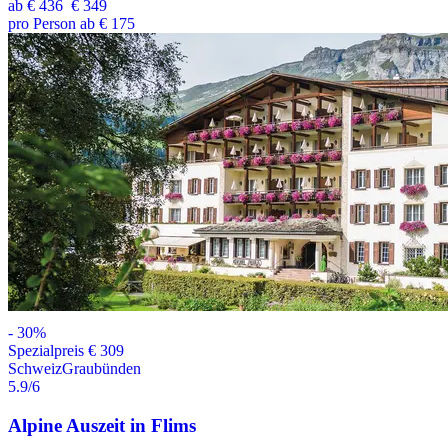
ab
€ 436
€ 349
pro Person ab € 175
-
30
%
Spezialpreis € 309
Schweiz
Graubünden
5.9
/6
Alpine Auszeit in Flims