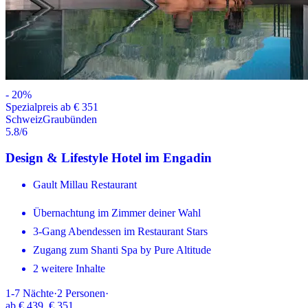
-
20
%
Spezialpreis ab € 351
Schweiz
Graubünden
5.8
/6
Design & Lifestyle Hotel im Engadin
Gault Millau Restaurant
Übernachtung im Zimmer deiner Wahl
3-Gang Abendessen im Restaurant Stars
Zugang zum Shanti Spa by Pure Altitude
2 weitere Inhalte
1-7
Nächte
·
2
Personen
·
ab
€ 439
€ 351