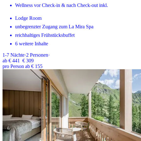
Wellness vor Check-in & nach Check-out inkl.
Lodge Room
unbegrenzter Zugang zum La Mira Spa
reichhaltiges Frühstücksbuffet
6 weitere Inhalte
1-7
Nächte
·
2
Personen
·
ab
€ 441
€ 309
pro Person ab € 155