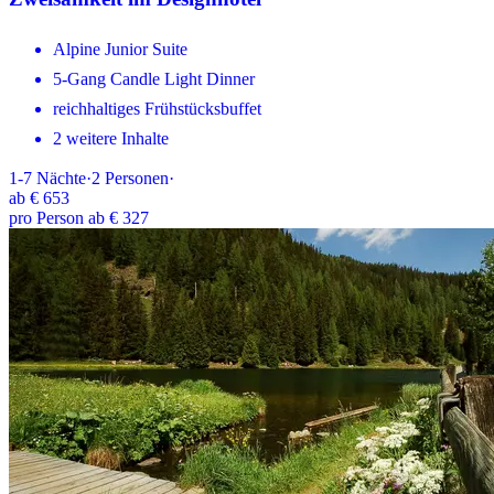
Alpine Junior Suite
5-Gang Candle Light Dinner
reichhaltiges Frühstücksbuffet
2 weitere Inhalte
1-7
Nächte
·
2
Personen
·
ab
€ 653
pro Person ab € 327