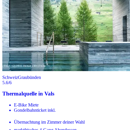
Schweiz
Graubünden
5.6
/6
Thermalquelle in Vals
E-Bike Miete
Gondelbahnticket inkl.
Übernachtung im Zimmer deiner Wahl
marktfrisches 4-Gang Abendessen