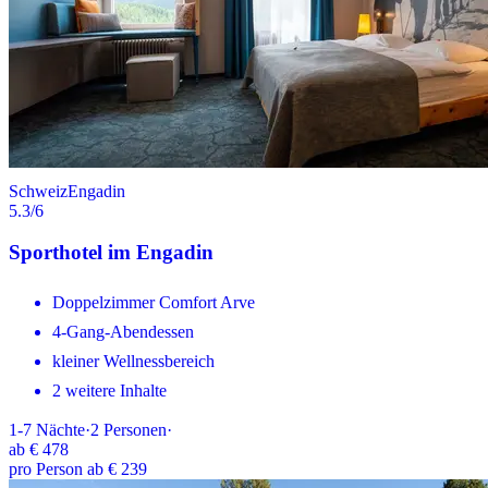
Schweiz
Engadin
5.3
/6
Sporthotel im Engadin
Doppelzimmer Comfort Arve
4-Gang-Abendessen
kleiner Wellnessbereich
2 weitere Inhalte
1-7
Nächte
·
2
Personen
·
ab
€ 478
pro Person ab € 239