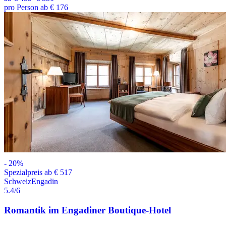
pro Person ab € 176
-
20
%
Spezialpreis ab € 517
Schweiz
Engadin
5.4
/6
Romantik im Engadiner Boutique-Hotel