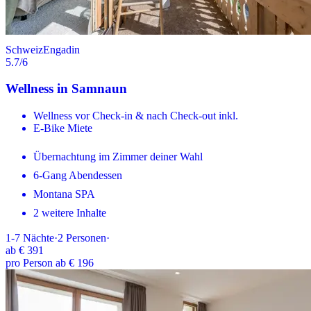
Schweiz
Engadin
5.7
/6
Wellness in Samnaun
Wellness vor Check-in & nach Check-out inkl.
E-Bike Miete
Übernachtung im Zimmer deiner Wahl
6-Gang Abendessen
Montana SPA
2 weitere Inhalte
1-7
Nächte
·
2
Personen
·
ab
€ 391
pro Person ab € 196