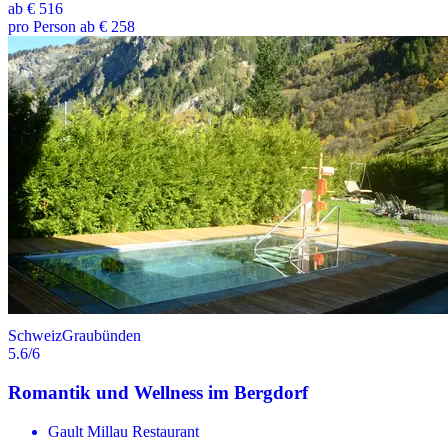
ab
€ 516
pro Person ab € 258
Schweiz
Graubünden
5.6
/6
Romantik und Wellness im Bergdorf
Gault Millau Restaurant