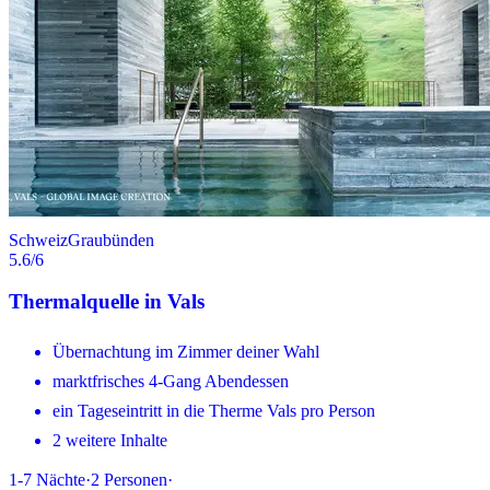
Schweiz
Graubünden
5.6
/6
Thermalquelle in Vals
Übernachtung im Zimmer deiner Wahl
marktfrisches 4-Gang Abendessen
ein Tageseintritt in die Therme Vals pro Person
2 weitere Inhalte
1-7
Nächte
·
2
Personen
·