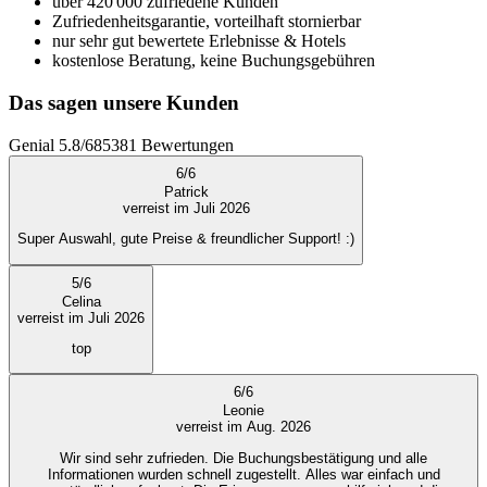
über 420'000 zufriedene Kunden
Zufriedenheitsgarantie, vorteilhaft stornierbar
nur sehr gut bewertete Erlebnisse & Hotels
kostenlose Beratung, keine Buchungsgebühren
Das sagen unsere Kunden
Genial
5.8
/
6
85381
Bewertungen
6
/
6
Patrick
verreist im Juli 2026
Super Auswahl, gute Preise & freundlicher Support! :)
5
/
6
Celina
verreist im Juli 2026
top
6
/
6
Leonie
verreist im Aug. 2026
Wir sind sehr zufrieden. Die Buchungsbestätigung und alle
Informationen wurden schnell zugestellt. Alles war einfach und