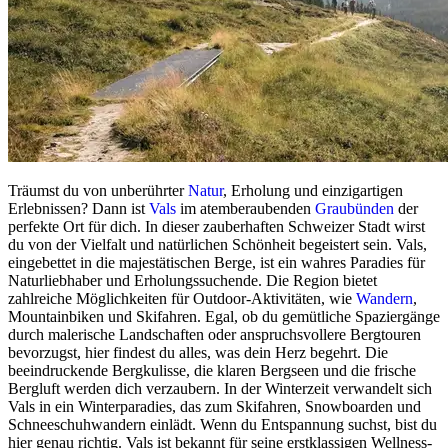
Träumst du von unberührter
Natur
, Erholung und einzigartigen
Erlebnissen? Dann ist
Vals
im atemberaubenden
Graubünden
der
perfekte Ort für dich. In dieser zauberhaften Schweizer Stadt wirst
du von der Vielfalt und natürlichen Schönheit begeistert sein. Vals,
eingebettet in die majestätischen Berge, ist ein wahres Paradies für
Naturliebhaber und Erholungssuchende. Die Region bietet
zahlreiche Möglichkeiten für Outdoor-Aktivitäten, wie
Wandern
,
Mountainbiken und Skifahren. Egal, ob du gemütliche Spaziergänge
durch malerische Landschaften oder anspruchsvollere Bergtouren
bevorzugst, hier findest du alles, was dein Herz begehrt. Die
beeindruckende Bergkulisse, die klaren Bergseen und die frische
Bergluft werden dich verzaubern. In der Winterzeit verwandelt sich
Vals in ein Winterparadies, das zum Skifahren, Snowboarden und
Schneeschuhwandern einlädt. Wenn du Entspannung suchst, bist du
hier genau richtig. Vals ist bekannt für seine erstklassigen Wellness-