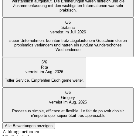
verständlich aufgebaut. Die Erinnerungen waren hilfreich und die
Zusammenfassung mit den wichtigsten Informationen war sehr
praktisch.
6
/
6
Sabrina
verreist im Juli 2026
super Unternehmen. konnten trotz abgelaufenem Gutschein diesen
problemlos verlängern und hatten ein rundum wunderschönes
Wochendende
6
/
6
Rita
verreist im Aug. 2026
Toller Service. Empfehlen Euch gerne weiter.
6
/
6
Gregory
verreist im Aug. 2026
Processus simple, efficace et flexible. Le fait de pouvoir choisir
n’importe quel séjour était très appréciable
Alle Bewertungen anzeigen
Zahlungsmethoden