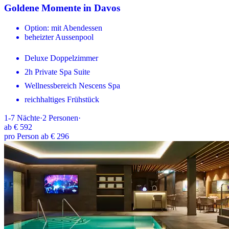
Goldene Momente in Davos
Option: mit Abendessen
beheizter Aussenpool
Deluxe Doppelzimmer
2h Private Spa Suite
Wellnessbereich Nescens Spa
reichhaltiges Frühstück
1-7
Nächte
·
2
Personen
·
ab
€ 592
pro Person ab € 296