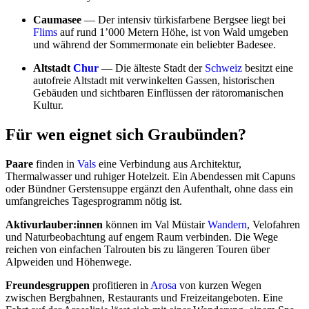
Caumasee
— Der intensiv türkisfarbene Bergsee liegt bei
Flims
auf rund 1’000 Metern Höhe, ist von Wald umgeben
und während der Sommermonate ein beliebter Badesee.
Altstadt
Chur
— Die älteste Stadt der
Schweiz
besitzt eine
autofreie Altstadt mit verwinkelten Gassen, historischen
Gebäuden und sichtbaren Einflüssen der rätoromanischen
Kultur.
Für wen eignet sich Graubünden?
Paare
finden in
Vals
eine Verbindung aus Architektur,
Thermalwasser und ruhiger Hotelzeit. Ein Abendessen mit Capuns
oder Bündner Gerstensuppe ergänzt den Aufenthalt, ohne dass ein
umfangreiches Tagesprogramm nötig ist.
Aktivurlauber:innen
können im Val Müstair
Wandern
, Velofahren
und Naturbeobachtung auf engem Raum verbinden. Die Wege
reichen von einfachen Talrouten bis zu längeren Touren über
Alpweiden und Höhenwege.
Freundesgruppen
profitieren in
Arosa
von kurzen Wegen
zwischen Bergbahnen, Restaurants und Freizeitangeboten. Eine