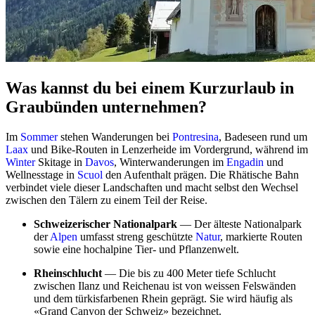
Was kannst du bei einem Kurzurlaub in
Graubünden unternehmen?
Im
Sommer
stehen Wanderungen bei
Pontresina
, Badeseen rund um
Laax
und Bike-Routen in Lenzerheide im Vordergrund, während im
Winter
Skitage in
Davos
, Winterwanderungen im
Engadin
und
Wellnesstage in
Scuol
den Aufenthalt prägen. Die Rhätische Bahn
verbindet viele dieser Landschaften und macht selbst den Wechsel
zwischen den Tälern zu einem Teil der Reise.
Schweizerischer Nationalpark
— Der älteste Nationalpark
der
Alpen
umfasst streng geschützte
Natur
, markierte Routen
sowie eine hochalpine Tier- und Pflanzenwelt.
Rheinschlucht
— Die bis zu 400 Meter tiefe Schlucht
zwischen Ilanz und Reichenau ist von weissen Felswänden
und dem türkisfarbenen Rhein geprägt. Sie wird häufig als
«Grand Canyon der Schweiz» bezeichnet.