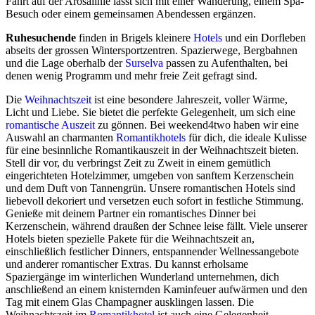
Fahrt auf der Arosalinie lässt sich mit einer Wanderung, einem Spa-
Besuch oder einem gemeinsamen Abendessen ergänzen.
Ruhesuchende
finden in Brigels kleinere
Hotels
und ein Dorfleben
abseits der grossen Wintersportzentren. Spazierwege, Bergbahnen
und die Lage oberhalb der
Surselva
passen zu Aufenthalten, bei
denen wenig Programm und mehr freie Zeit gefragt sind.
Die
Weihnachtszeit
ist eine besondere Jahreszeit, voller Wärme,
Licht und Liebe. Sie bietet die perfekte Gelegenheit, um sich eine
romantische Auszeit
zu gönnen. Bei weekend4two haben wir eine
Auswahl an charmanten
Romantikhotels
für dich, die ideale Kulisse
für eine besinnliche Romantikauszeit in der Weihnachtszeit bieten.
Stell dir vor, du verbringst Zeit zu Zweit in einem gemütlich
eingerichteten Hotelzimmer, umgeben von sanftem Kerzenschein
und dem Duft von Tannengrün. Unsere romantischen Hotels sind
liebevoll dekoriert und versetzen euch sofort in festliche Stimmung.
Genieße mit deinem Partner ein romantisches Dinner bei
Kerzenschein, während draußen der Schnee leise fällt. Viele unserer
Hotels bieten spezielle Pakete für die Weihnachtszeit an,
einschließlich festlicher Dinners, entspannender Wellnessangebote
und anderer romantischer Extras. Du kannst erholsame
Spaziergänge im winterlichen Wunderland unternehmen, dich
anschließend an einem knisternden Kaminfeuer aufwärmen und den
Tag mit einem Glas Champagner ausklingen lassen. Die
Weihnachtszeit im
Romantikhotel
ist auch eine Gelegenheit,