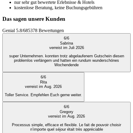
nur sehr gut bewertete Erlebnisse & Hotels
kostenlose Beratung, keine Buchungsgebühren
Das sagen unsere Kunden
Genial
5.8
/
6
85378
Bewertungen
6
/
6
Sabrina
verreist im Juli 2026
super Unternehmen. konnten trotz abgelaufenem Gutschein diesen
problemlos verlängern und hatten ein rundum wunderschönes
Wochendende
6
/
6
Rita
verreist im Aug. 2026
Toller Service. Empfehlen Euch gerne weiter.
6
/
6
Gregory
verreist im Aug. 2026
Processus simple, efficace et flexible. Le fait de pouvoir choisir
n’importe quel séjour était très appréciable