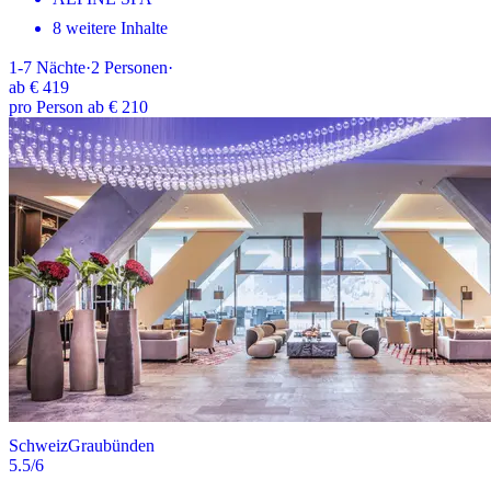
8 weitere Inhalte
1-7
Nächte
·
2
Personen
·
ab
€ 419
pro Person ab € 210
Schweiz
Graubünden
5.5
/6