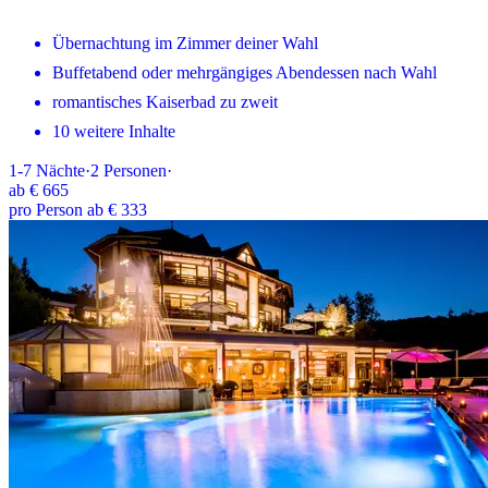
Übernachtung im Zimmer deiner Wahl
Buffetabend oder mehrgängiges Abendessen nach Wahl
romantisches Kaiserbad zu zweit
10 weitere Inhalte
1-7
Nächte
·
2
Personen
·
ab
€ 665
pro Person ab € 333