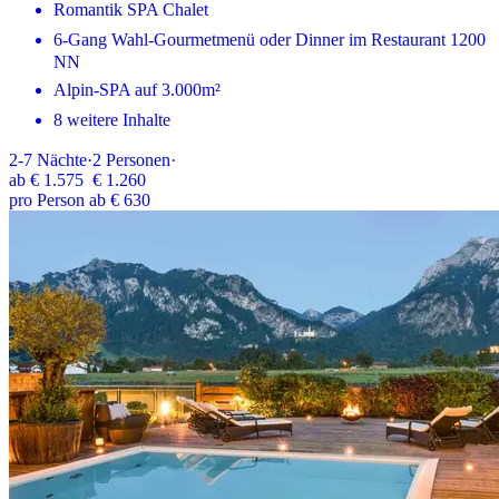
Romantik SPA Chalet
6-Gang Wahl-Gourmetmenü oder Dinner im Restaurant 1200
NN
Alpin-SPA auf 3.000m²
8 weitere Inhalte
2-7
Nächte
·
2
Personen
·
ab
€ 1.575
€ 1.260
pro Person ab € 630