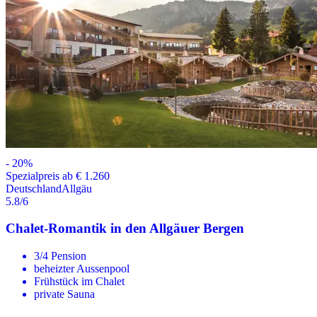
-
20
%
Spezialpreis ab € 1.260
Deutschland
Allgäu
5.8
/6
Chalet-Romantik in den Allgäuer Bergen
3/4 Pension
beheizter Aussenpool
Frühstück im Chalet
private Sauna