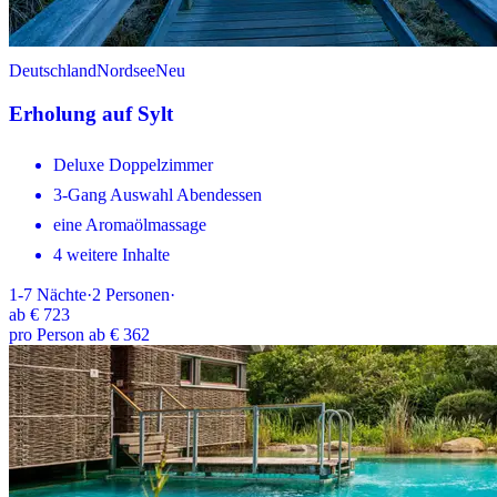
Deutschland
Nordsee
Neu
Erholung auf Sylt
Deluxe Doppelzimmer
3-Gang Auswahl Abendessen
eine Aromaölmassage
4 weitere Inhalte
1-7
Nächte
·
2
Personen
·
ab
€ 723
pro Person ab € 362