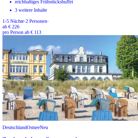
reichhaltiges Frühstücksbuffet
3 weitere Inhalte
1-5
Nächte
·
2
Personen
·
ab
€ 226
pro Person ab € 113
Deutschland
Ostsee
Neu