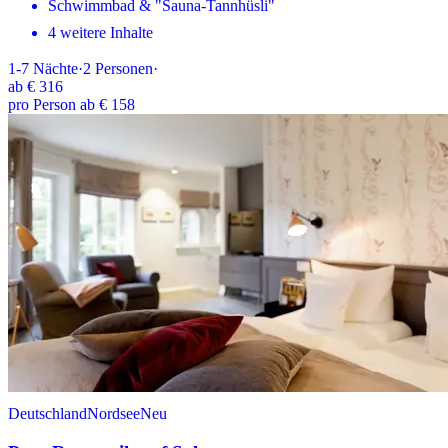
Schwimmbad & "Sauna-Tannhüsli"
4 weitere Inhalte
1-7
Nächte
·
2
Personen
·
ab
€ 316
pro Person ab € 158
Deutschland
Nordsee
Neu