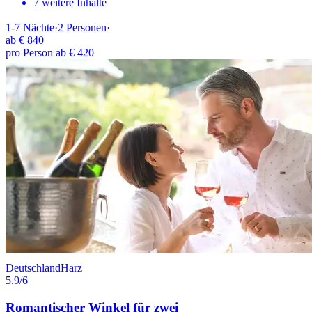
7 weitere Inhalte
1-7
Nächte
·
2
Personen
·
ab
€ 840
pro Person ab € 420
Deutschland
Harz
5.9
/6
Romantischer Winkel für zwei