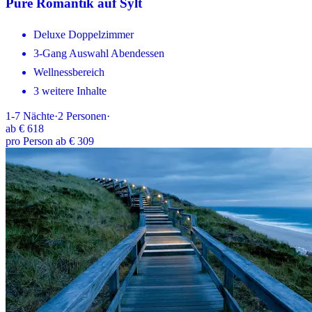
Pure Romantik auf Sylt
Deluxe Doppelzimmer
3-Gang Auswahl Abendessen
Wellnessbereich
3 weitere Inhalte
1-7
Nächte
·
2
Personen
·
ab
€ 618
pro Person ab € 309