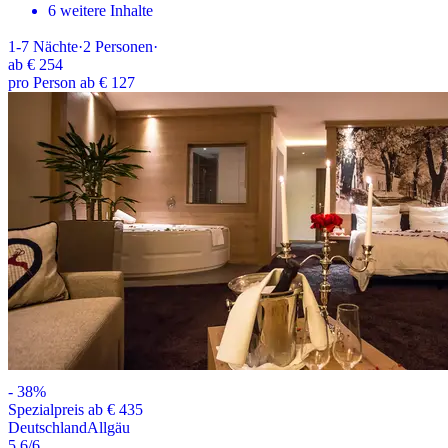
6 weitere Inhalte
1-7
Nächte
·
2
Personen
·
ab
€ 254
pro Person ab € 127
-
38
%
Spezialpreis ab € 435
Deutschland
Allgäu
5.6
/6