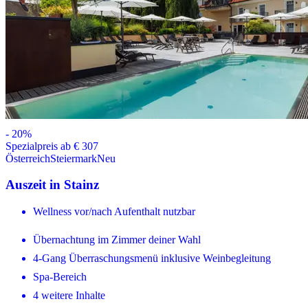
-
20
%
Spezialpreis ab € 307
Österreich
Steiermark
Neu
Auszeit in Stainz
Wellness vor/nach Aufenthalt nutzbar
Übernachtung im Zimmer deiner Wahl
4-Gang Überraschungsmenü inklusive Weinbegleitung
Spa-Bereich
4 weitere Inhalte