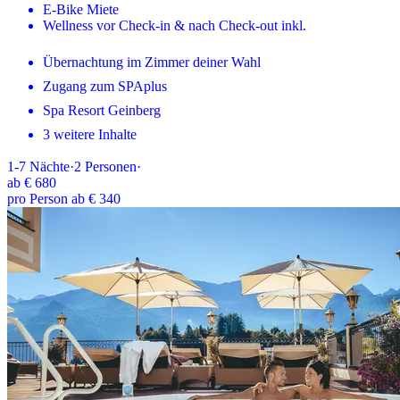
E-Bike Miete
Wellness vor Check-in & nach Check-out inkl.
Übernachtung im Zimmer deiner Wahl
Zugang zum SPAplus
Spa Resort Geinberg
3 weitere Inhalte
1-7
Nächte
·
2
Personen
·
ab
€ 680
pro Person ab € 340