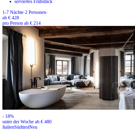
serviertes Frühstück
1-7
Nächte
·
2
Personen
·
ab
€ 428
pro Person ab € 214
-
18
%
unter der Woche ab € 480
Italien
Südtirol
Neu