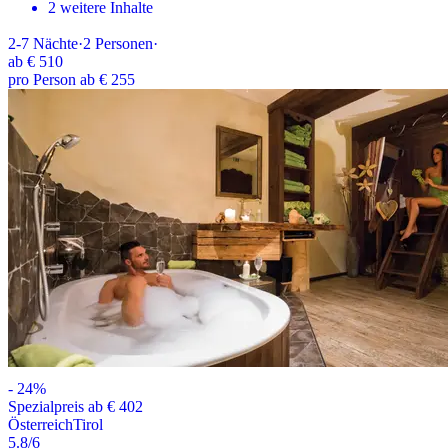
2 weitere Inhalte
2-7
Nächte
·
2
Personen
·
ab
€ 510
pro Person ab € 255
-
24
%
Spezialpreis ab € 402
Österreich
Tirol
5.8
/6