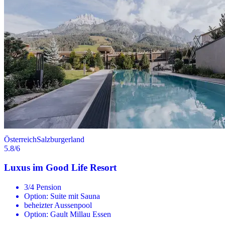
Österreich
Salzburgerland
5.8
/6
Luxus im Good Life Resort
3/4 Pension
Option: Suite mit Sauna
beheizter Aussenpool
Option: Gault Millau Essen