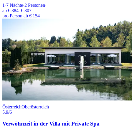
1-7
Nächte
·
2
Personen
·
ab
€ 384
€ 307
pro Person ab € 154
Österreich
Oberösterreich
5.9
/6
Verwöhnzeit in der Villa mit Private Spa