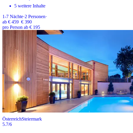
5 weitere Inhalte
1-7
Nächte
·
2
Personen
·
ab
€ 459
€ 390
pro Person ab € 195
Österreich
Steiermark
5.7
/6