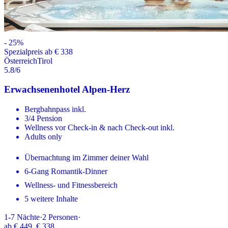
-
25
%
Spezialpreis ab € 338
Österreich
Tirol
5.8
/6
Erwachsenenhotel Alpen-Herz
Bergbahnpass inkl.
3/4 Pension
Wellness vor Check-in & nach Check-out inkl.
Adults only
Übernachtung im Zimmer deiner Wahl
6-Gang Romantik-Dinner
Wellness- und Fitnessbereich
5 weitere Inhalte
1-7
Nächte
·
2
Personen
·
ab
€ 449
€ 338