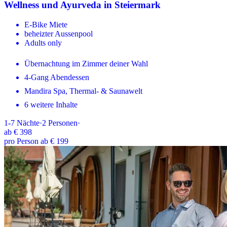
Wellness und Ayurveda in Steiermark
E-Bike Miete
beheizter Aussenpool
Adults only
Übernachtung im Zimmer deiner Wahl
4-Gang Abendessen
Mandira Spa, Thermal- & Saunawelt
6 weitere Inhalte
1-7
Nächte
·
2
Personen
·
ab
€ 398
pro Person ab € 199