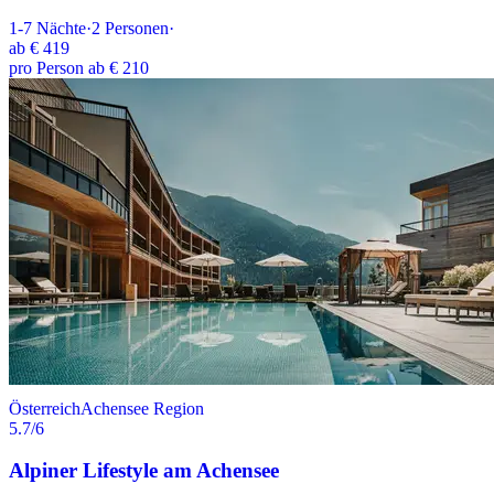
1-7
Nächte
·
2
Personen
·
ab
€ 419
pro Person ab € 210
Österreich
Achensee Region
5.7
/6
Alpiner Lifestyle am Achensee