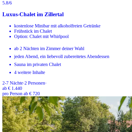
5.8
/6
Luxus-Chalet im Zillertal
kostenlose Minibar mit alkoholfreien Getränke
Frühstück im Chalet
Option: Chalet mit Whirlpool
ab 2 Nächten im Zimmer deiner Wahl
jeden Abend, ein liebevoll zubereitetes Abendessen
Sauna im privaten Chalet
4 weitere Inhalte
2-7
Nächte
·
2
Personen
·
ab
€ 1.440
pro Person ab € 720