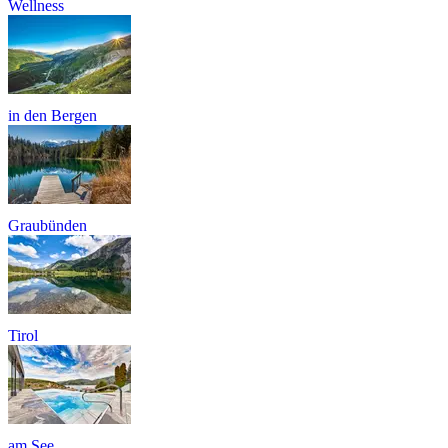
Wellness
in den Bergen
Graubünden
Tirol
am See