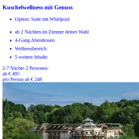
Kuschelwellness mit Genuss
Option: Suite mit Whirlpool
ab 2 Nächten im Zimmer deiner Wahl
4-Gang Abendessen
Wellnessbereich
5 weitere Inhalte
2-7
Nächte
·
2
Personen
·
ab
€ 495
pro Person ab € 248