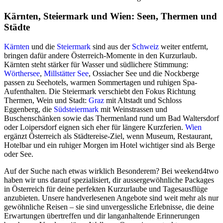
Kärnten, Steiermark und Wien: Seen, Thermen und
Städte
Kärnten
und die
Steiermark
sind aus der
Schweiz
weiter entfernt,
bringen dafür andere Österreich-Momente in den Kurzurlaub.
Kärnten steht stärker für Wasser und südlichere Stimmung:
Wörthersee
,
Millstätter See
, Ossiacher See und die Nockberge
passen zu Seehotels, warmen Sommertagen und ruhigen Spa-
Aufenthalten. Die Steiermark verschiebt den Fokus Richtung
Thermen, Wein und Stadt:
Graz
mit Altstadt und Schloss
Eggenberg, die
Südsteiermark
mit Weinstrassen und
Buschenschänken sowie das Thermenland rund um Bad Waltersdorf
oder Loipersdorf eignen sich eher für längere Kurzferien.
Wien
ergänzt Österreich als Städtereise-Ziel, wenn Museum, Restaurant,
Hotelbar und ein ruhiger Morgen im Hotel wichtiger sind als Berge
oder See.
Auf der Suche nach etwas wirklich Besonderem? Bei weekend4two
haben wir uns darauf spezialisiert, dir aussergewöhnliche Packages
in Österreich für deine perfekten Kurzurlaube und Tagesausflüge
anzubieten. Unsere handverlesenen Angebote sind weit mehr als nur
gewöhnliche Reisen – sie sind unvergessliche Erlebnisse, die deine
Erwartungen übertreffen und dir langanhaltende Erinnerungen