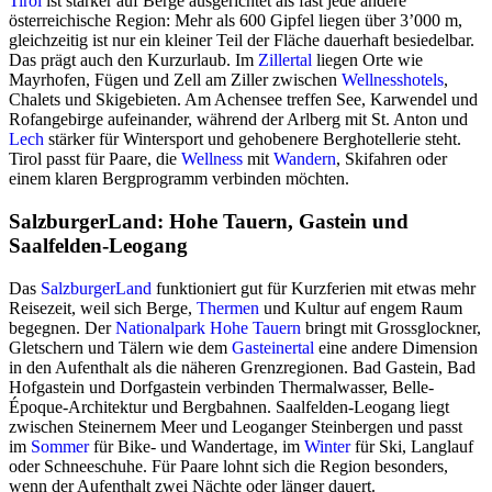
Tirol
ist stärker auf Berge ausgerichtet als fast jede andere
österreichische Region: Mehr als 600 Gipfel liegen über 3’000 m,
gleichzeitig ist nur ein kleiner Teil der Fläche dauerhaft besiedelbar.
Das prägt auch den Kurzurlaub. Im
Zillertal
liegen Orte wie
Mayrhofen, Fügen und Zell am Ziller zwischen
Wellnesshotels
,
Chalets und Skigebieten. Am Achensee treffen See, Karwendel und
Rofangebirge aufeinander, während der Arlberg mit St. Anton und
Lech
stärker für Wintersport und gehobenere Berghotellerie steht.
Tirol passt für Paare, die
Wellness
mit
Wandern
, Skifahren oder
einem klaren Bergprogramm verbinden möchten.
SalzburgerLand: Hohe Tauern, Gastein und
Saalfelden-Leogang
Das
SalzburgerLand
funktioniert gut für Kurzferien mit etwas mehr
Reisezeit, weil sich Berge,
Thermen
und Kultur auf engem Raum
begegnen. Der
Nationalpark Hohe Tauern
bringt mit Grossglockner,
Gletschern und Tälern wie dem
Gasteinertal
eine andere Dimension
in den Aufenthalt als die näheren Grenzregionen. Bad Gastein, Bad
Hofgastein und Dorfgastein verbinden Thermalwasser, Belle-
Époque-Architektur und Bergbahnen. Saalfelden-Leogang liegt
zwischen Steinernem Meer und Leoganger Steinbergen und passt
im
Sommer
für Bike- und Wandertage, im
Winter
für Ski, Langlauf
oder Schneeschuhe. Für Paare lohnt sich die Region besonders,
wenn der Aufenthalt zwei Nächte oder länger dauert.