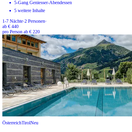
5-Gang Geniesser-Abendessen
5 weitere Inhalte
1-7
Nächte
·
2
Personen
·
ab
€ 440
pro Person ab € 220
Österreich
Tirol
Neu