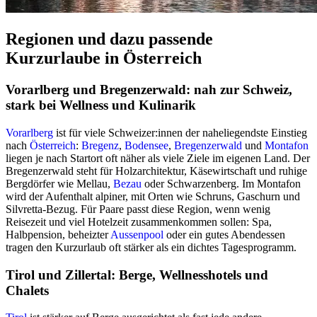
Regionen und dazu passende
Kurzurlaube in Österreich
Vorarlberg und Bregenzerwald: nah zur Schweiz,
stark bei Wellness und Kulinarik
Vorarlberg
ist für viele Schweizer:innen der naheliegendste Einstieg
nach
Österreich
:
Bregenz
,
Bodensee
,
Bregenzerwald
und
Montafon
liegen je nach Startort oft näher als viele Ziele im eigenen Land. Der
Bregenzerwald steht für Holzarchitektur, Käsewirtschaft und ruhige
Bergdörfer wie Mellau,
Bezau
oder Schwarzenberg. Im Montafon
wird der Aufenthalt alpiner, mit Orten wie Schruns, Gaschurn und
Silvretta-Bezug. Für Paare passt diese Region, wenn wenig
Reisezeit und viel Hotelzeit zusammenkommen sollen: Spa,
Halbpension, beheizter
Aussenpool
oder ein gutes Abendessen
tragen den Kurzurlaub oft stärker als ein dichtes Tagesprogramm.
Tirol und Zillertal: Berge, Wellnesshotels und
Chalets