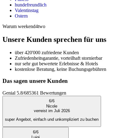
hundefreundlich
Valentinstag
Ostern
Warum weekend4two
Unsere Kunden sprechen für uns
über 420'000 zufriedene Kunden
Zufriedenheitsgarantie, vorteilhaft stornierbar
nur sehr gut bewertete Erlebnisse & Hotels
kostenlose Beratung, keine Buchungsgebühren
Das sagen unsere Kunden
Genial
5.8
/
6
85361
Bewertungen
6
/
6
Nicole
verreist im Juli 2026
super Angebot, einfach und unkompliziert zu buchen
6
/
6
Luigi