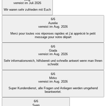
verreist im Juli 2026
Wir waren sehr zufrieden mit Euch
6
/
6
Aurelie
verreist im Aug. 2026
Merci pour toutes vos réponses rapides et j’ai apprécié le petit
message pour notre départ
6
/
6
Giada
verreist im Aug. 2026
Sehr informationsreich, hilfsbereit und svhnelle antwort wenn man Ihnen
schreibt
6
/
6
Mirko
verreist im Aug. 2026
Super Kundendienst, alle Fragen und Anliegen werden umgehend
beantwortet.
6
/
6
Sven