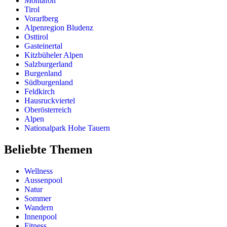
Montafon
Tirol
Vorarlberg
Alpenregion Bludenz
Osttirol
Gasteinertal
Kitzbüheler Alpen
Salzburgerland
Burgenland
Südburgenland
Feldkirch
Hausruckviertel
Oberösterreich
Alpen
Nationalpark Hohe Tauern
Beliebte Themen
Wellness
Aussenpool
Natur
Sommer
Wandern
Innenpool
Fitness