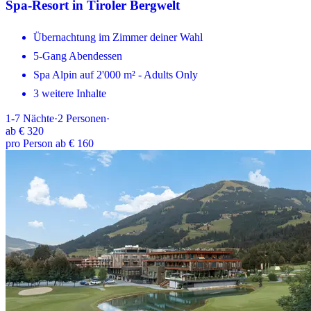
Spa-Resort in Tiroler Bergwelt
Übernachtung im Zimmer deiner Wahl
5-Gang Abendessen
Spa Alpin auf 2'000 m² - Adults Only
3 weitere Inhalte
1-7
Nächte
·
2
Personen
·
ab
€ 320
pro Person ab € 160