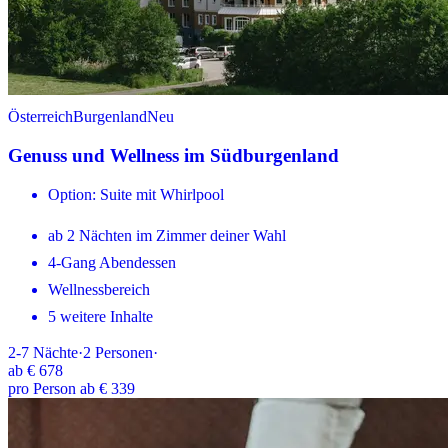
Österreich
Burgenland
Neu
Genuss und Wellness im Südburgenland
Option: Suite mit Whirlpool
ab 2 Nächten im Zimmer deiner Wahl
4-Gang Abendessen
Wellnessbereich
5 weitere Inhalte
2-7
Nächte
·
2
Personen
·
ab
€ 678
pro Person ab € 339