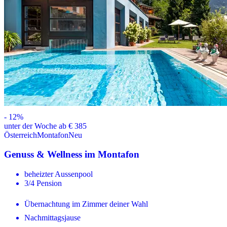
-
12
%
unter der Woche ab € 385
Österreich
Montafon
Neu
Genuss & Wellness im Montafon
beheizter Aussenpool
3/4 Pension
Übernachtung im Zimmer deiner Wahl
Nachmittagsjause