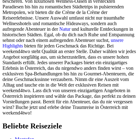
bescheren. Von luxuriösen Wellness-Oasen in versteckten
Paradiesen bis hin zu romantischen Städtetrips in pulsierenden
Metropolen, wir bieten dir die Crème de la Crème der
Reiseerlebnisse. Unsere Auswahl umfasst nicht nur traumhafte
Wellnesshotels und romantische Hideaways, sondern auch
aufregende Abenteuer in der
Natur
und kulturelle Entdeckungen in
historischen Städten. Egal, ob du dich nach Ruhe und Entspannung
sehnst oder nach einem aufregenden Abenteuer suchst,
unsere
Highlights
bieten für jeden Geschmack das Richtige. Bei
weekend4two steht Qualität an erster Stelle. Daher wählen wir jedes
Angebot sorgfältig aus, um sicherzustellen, dass es unsere hohen
Standards erfüllt. Jedes unserer Packages bietet ein einzigartiges
Erlebnis in Österreich, das du nirgendwo anders finden wirst – von
exklusiven Spa-Behandlungen bis hin zu Gourmet-Abenteuern, die
deine Geschmackssinne verzaubern. Nimm dir eine Auszeit vom
Alltag und tauche ein in die Welt der exklusiven Reisen mit
weekend4two. Lass dich von unseren einzigartigen Angeboten in
Österreich inspirieren und wähle das Package, das perfekt zu deinen
Vorstellungen passt. Bereit für ein Abenteuer, das du nie vergessen
wirst? Buche jetzt und erlebe deine Traumreise in Österreich mit
weekend4two!
Beliebte Reiseziele