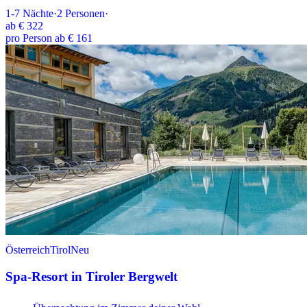
1-7
Nächte
·
2
Personen
·
ab
€ 322
pro Person ab € 161
Österreich
Tirol
Neu
Spa-Resort in Tiroler Bergwelt