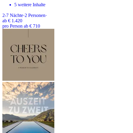
5 weitere Inhalte
2-7
Nächte
·
2
Personen
·
ab
€ 1.420
pro Person ab € 710