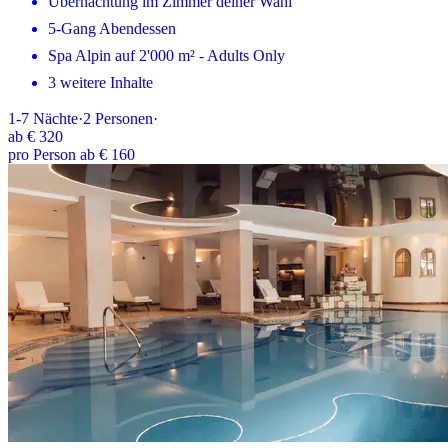
Übernachtung im Zimmer deiner Wahl
5-Gang Abendessen
Spa Alpin auf 2'000 m² - Adults Only
3 weitere Inhalte
1-7
Nächte
·
2
Personen
·
ab
€ 320
pro Person ab € 160