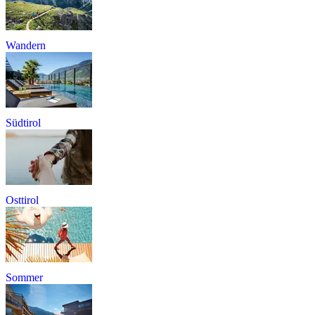
Wandern
Südtirol
Osttirol
Sommer