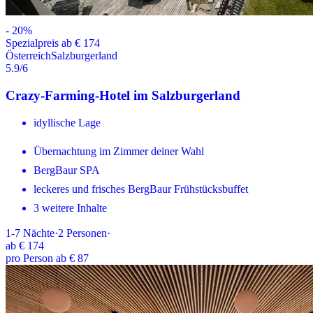
-
20
%
Spezialpreis ab € 174
Österreich
Salzburgerland
5.9
/6
Crazy-Farming-Hotel im Salzburgerland
idyllische Lage
Übernachtung im Zimmer deiner Wahl
BergBaur SPA
leckeres und frisches BergBaur Frühstücksbuffet
3 weitere Inhalte
1-7
Nächte
·
2
Personen
·
ab
€ 174
pro Person ab € 87