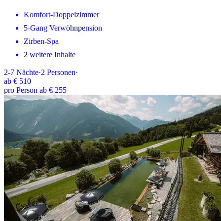
Komfort-Doppelzimmer
5-Gang Verwöhnpension
Zirben-Spa
2 weitere Inhalte
2-7
Nächte
·
2
Personen
·
ab
€ 510
pro Person ab € 255