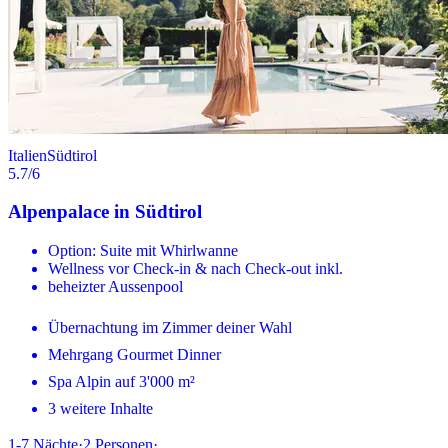
Italien
Südtirol
5.7
/6
Alpenpalace in Südtirol
Option: Suite mit Whirlwanne
Wellness vor Check-in & nach Check-out inkl.
beheizter Aussenpool
Übernachtung im Zimmer deiner Wahl
Mehrgang Gourmet Dinner
Spa Alpin auf 3'000 m²
3 weitere Inhalte
1-7
Nächte
·
2
Personen
·