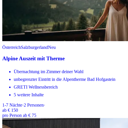
Österreich
Salzburgerland
Neu
Alpine Auszeit mit Therme
Übernachtung im Zimmer deiner Wahl
unbegrenzter Eintritt in die Alpentherme Bad Hofgastein
GRETI Wellnessbereich
5 weitere Inhalte
1-7
Nächte
·
2
Personen
·
ab
€ 150
pro Person ab € 75