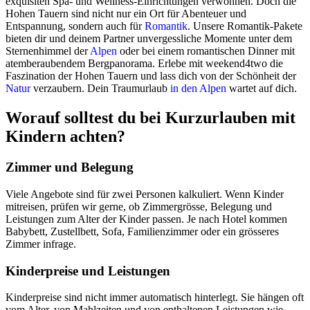
exquisiten Spa- und Wellness-Einrichtungen verwöhnen. Doch die
Hohen Tauern sind nicht nur ein Ort für Abenteuer und
Entspannung, sondern auch für
Romantik
. Unsere Romantik-Pakete
bieten dir und deinem Partner unvergessliche Momente unter dem
Sternenhimmel der
Alpen
oder bei einem romantischen Dinner mit
atemberaubendem Bergpanorama. Erlebe mit weekend4two die
Faszination der Hohen Tauern und lass dich von der Schönheit der
Natur
verzaubern. Dein Traumurlaub
in den Alpen
wartet auf dich.
Worauf solltest du bei Kurzurlauben mit
Kindern achten?
Zimmer und Belegung
Viele Angebote sind für zwei Personen kalkuliert. Wenn Kinder
mitreisen, prüfen wir gerne, ob Zimmergrösse, Belegung und
Leistungen zum Alter der Kinder passen. Je nach Hotel kommen
Babybett, Zustellbett, Sofa, Familienzimmer oder ein grösseres
Zimmer infrage.
Kinderpreise und Leistungen
Kinderpreise sind nicht immer automatisch hinterlegt. Sie hängen oft
vom Alter, von Mahlzeiten und von enthaltenen Leistungen wie