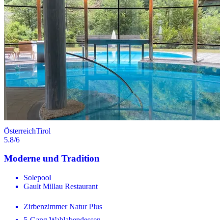
Österreich
Tirol
5.8
/6
Moderne und Tradition
Solepool
Gault Millau Restaurant
Zirbenzimmer Natur Plus
5-Gang Wahlabendessen