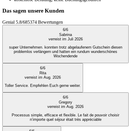
Das sagen unsere Kunden
Genial
5.8
/
6
85374
Bewertungen
6
/
6
Sabrina
verreist im Juli 2026
super Unternehmen. konnten trotz abgelaufenem Gutschein diesen
problemlos verlängern und hatten ein rundum wunderschönes
Wochendende
6
/
6
Rita
verreist im Aug. 2026
Toller Service. Empfehlen Euch gerne weiter.
6
/
6
Gregory
verreist im Aug. 2026
Processus simple, efficace et flexible. Le fait de pouvoir choisir
n’importe quel séjour était très appréciable