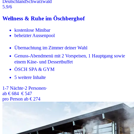
Deutschland
Schwarzwald
5.9
/6
Wellness & Ruhe im Öschberghof
kostenlose Minibar
beheizter Aussenpool
Übernachtung im Zimmer deiner Wahl
Genuss-Abendmenü mit 2 Vorspeisen, 1 Hauptgang sowie
einem Käse- und Dessertbuffet
ÖSCH SPA & GYM
5 weitere Inhalte
1-7
Nächte
·
2
Personen
·
ab
€ 684
€ 547
pro Person ab € 274