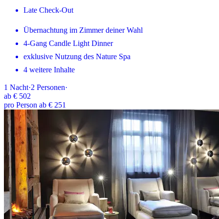
Late Check-Out
Übernachtung im Zimmer deiner Wahl
4-Gang Candle Light Dinner
exklusive Nutzung des Nature Spa
4 weitere Inhalte
1
Nacht
·
2
Personen
·
ab
€ 502
pro Person ab € 251