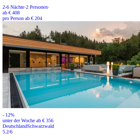
2-6
Nächte
·
2
Personen
·
ab
€ 408
pro Person ab € 204
-
12
%
unter der Woche ab € 356
Deutschland
Schwarzwald
5.2
/6