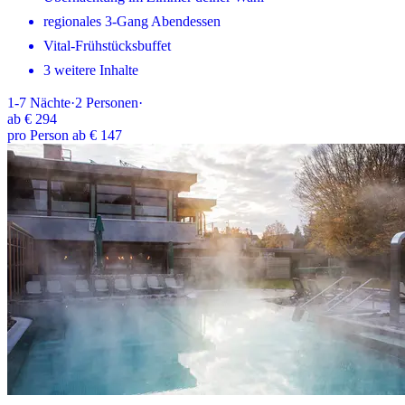
regionales 3-Gang Abendessen
Vital-Frühstücksbuffet
3 weitere Inhalte
1-7
Nächte
·
2
Personen
·
ab
€ 294
pro Person ab € 147