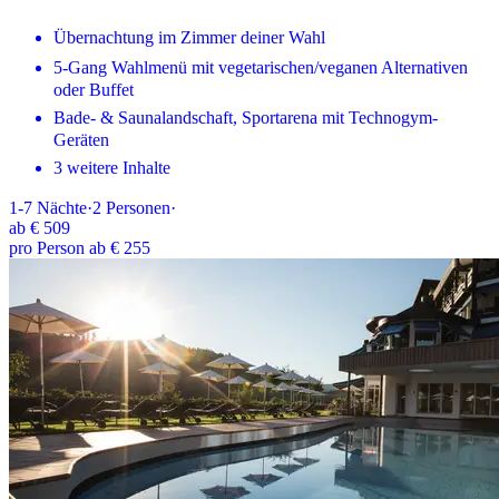
Übernachtung im Zimmer deiner Wahl
5-Gang Wahlmenü mit vegetarischen/veganen Alternativen
oder Buffet
Bade- & Saunalandschaft, Sportarena mit Technogym-
Geräten
3 weitere Inhalte
1-7
Nächte
·
2
Personen
·
ab
€ 509
pro Person ab € 255