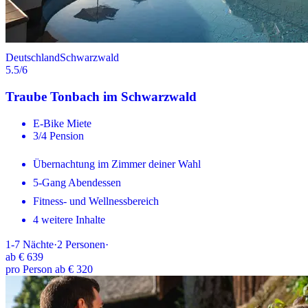
Deutschland
Schwarzwald
5.5
/6
Traube Tonbach im Schwarzwald
E-Bike Miete
3/4 Pension
Übernachtung im Zimmer deiner Wahl
5-Gang Abendessen
Fitness- und Wellnessbereich
4 weitere Inhalte
1-7
Nächte
·
2
Personen
·
ab
€ 639
pro Person ab € 320