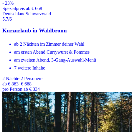
-
23
%
Spezialpreis ab € 668
Deutschland
Schwarzwald
5.7
/6
Kurzurlaub in Waldbronn
ab 2 Nächten im Zimmer deiner Wahl
am ersten Abend Currywurst & Pommes
am zweiten Abend, 3-Gang-Auswahl-Menü
7 weitere Inhalte
2
Nächte
·
2
Personen
·
ab
€ 863
€ 668
pro Person ab € 334