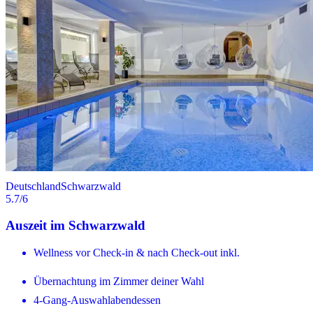
Deutschland
Schwarzwald
5.7
/6
Auszeit im Schwarzwald
Wellness vor Check-in & nach Check-out inkl.
Übernachtung im Zimmer deiner Wahl
4-Gang-Auswahlabendessen