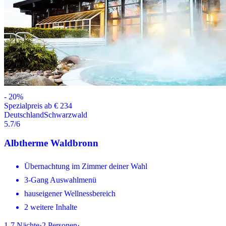
-
20
%
Spezialpreis ab € 234
Deutschland
Schwarzwald
5.7
/6
Albtherme Waldbronn
Übernachtung im Zimmer deiner Wahl
3-Gang Auswahlmenü
hauseigener Wellnessbereich
2 weitere Inhalte
1-7
Nächte
·
2
Personen
·