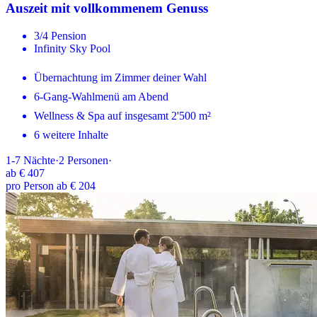
Auszeit mit vollkommenem Genuss
3/4 Pension
Infinity Sky Pool
Übernachtung im Zimmer deiner Wahl
6-Gang-Wahlmenü am Abend
Wellness & Spa auf insgesamt 2'500 m²
6 weitere Inhalte
1-7
Nächte
·
2
Personen
·
ab
€ 407
pro Person ab € 204