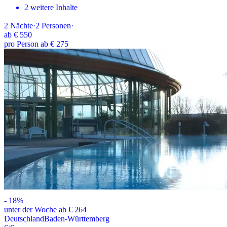
2 weitere Inhalte
2
Nächte
·
2
Personen
·
ab
€ 550
pro Person ab € 275
-
18
%
unter der Woche ab € 264
Deutschland
Baden-Württemberg