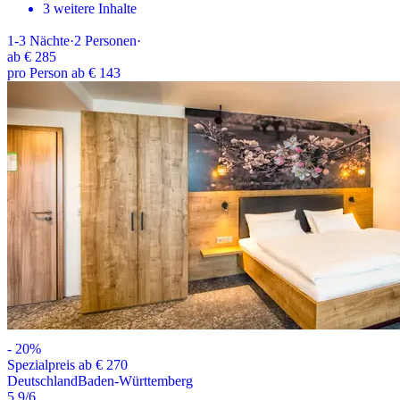
3 weitere Inhalte
1-3
Nächte
·
2
Personen
·
ab
€ 285
pro Person ab € 143
-
20
%
Spezialpreis ab € 270
Deutschland
Baden-Württemberg
5.9
/6