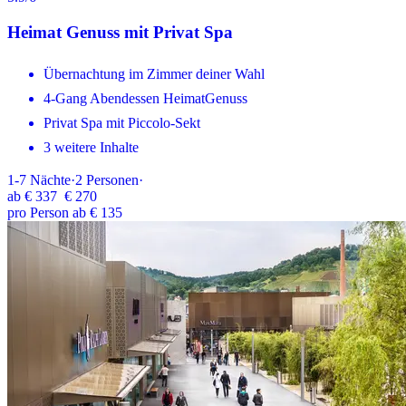
Heimat Genuss mit Privat Spa
Übernachtung im Zimmer deiner Wahl
4-Gang Abendessen HeimatGenuss
Privat Spa mit Piccolo-Sekt
3 weitere Inhalte
1-7
Nächte
·
2
Personen
·
ab
€ 337
€ 270
pro Person ab € 135