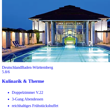
Deutschland
Baden-Württemberg
5.8
/6
Kulinarik & Therme
Doppelzimmer V.22
3-Gang Abendessen
reichhaltiges Frühstücksbuffet