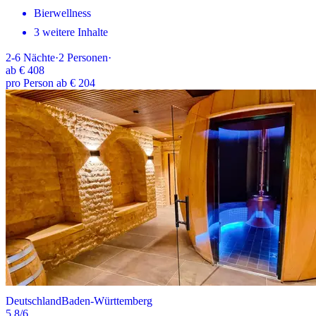
Bierwellness
3 weitere Inhalte
2-6
Nächte
·
2
Personen
·
ab
€ 408
pro Person ab € 204
Deutschland
Baden-Württemberg
5.8
/6