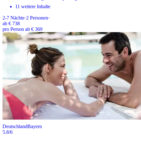
11 weitere Inhalte
2-7
Nächte
·
2
Personen
·
ab
€ 738
pro Person ab € 369
Deutschland
Bayern
5.8
/6