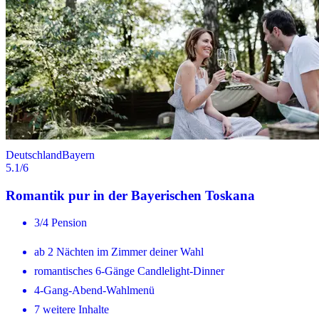
Deutschland
Bayern
5.1
/6
Romantik pur in der Bayerischen Toskana
3/4 Pension
ab 2 Nächten im Zimmer deiner Wahl
romantisches 6-Gänge Candlelight-Dinner
4-Gang-Abend-Wahlmenü
7 weitere Inhalte