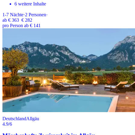
6 weitere Inhalte
1-7
Nächte
·
2
Personen
·
ab
€ 363
€ 282
pro Person ab € 141
Deutschland
Allgäu
4.9
/6