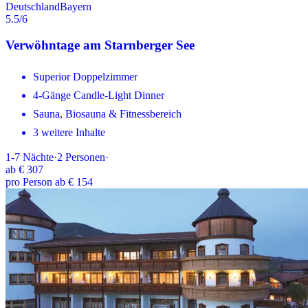
Deutschland
Bayern
5.5
/6
Verwöhntage am Starnberger See
Superior Doppelzimmer
4-Gänge Candle-Light Dinner
Sauna, Biosauna & Fitnessbereich
3 weitere Inhalte
1-7
Nächte
·
2
Personen
·
ab
€ 307
pro Person ab € 154