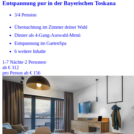
Entspannung pur in der Bayerischen Toskana
3/4 Pension
Übernachtung im Zimmer deiner Wahl
Dinner als 4-Gang-Auswahl-Menü
Entspannung im GartenSpa
6 weitere Inhalte
1-7
Nächte
·
2
Personen
·
ab
€ 312
pro Person ab € 156