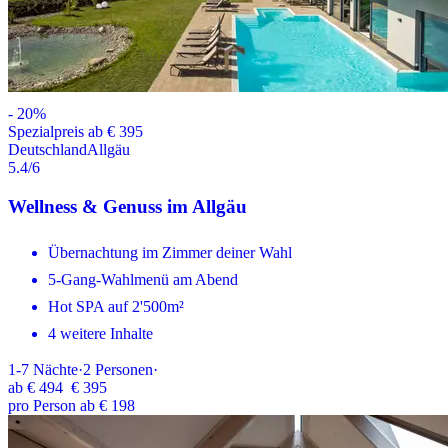
-
20
%
Spezialpreis ab € 395
Deutschland
Allgäu
5.4
/6
Wellness & Genuss im Allgäu
Übernachtung im Zimmer deiner Wahl
5-Gang-Wahlmenü am Abend
Hot SPA auf 2'500m²
4 weitere Inhalte
1-7
Nächte
·
2
Personen
·
ab
€ 494
€ 395
pro Person ab € 198