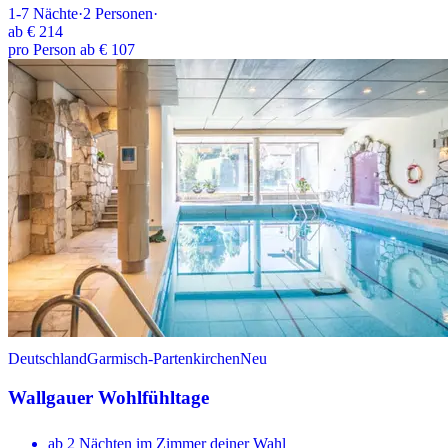
1-7
Nächte
·
2
Personen
·
ab
€ 214
pro Person ab € 107
Deutschland
Garmisch-Partenkirchen
Neu
Wallgauer Wohlfühltage
ab 2 Nächten im Zimmer deiner Wahl