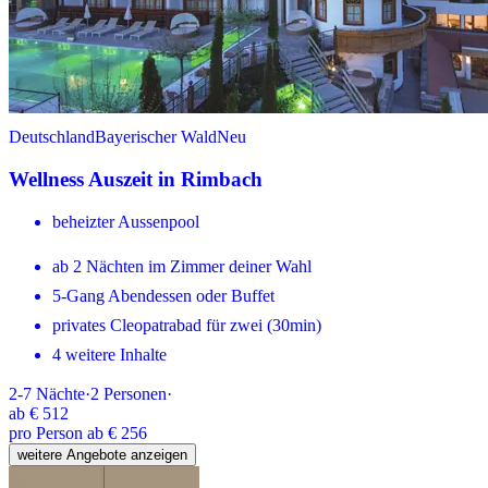
Deutschland
Bayerischer Wald
Neu
Wellness Auszeit in Rimbach
beheizter Aussenpool
ab 2 Nächten im Zimmer deiner Wahl
5-Gang Abendessen oder Buffet
privates Cleopatrabad für zwei (30min)
4 weitere Inhalte
2-7
Nächte
·
2
Personen
·
ab
€ 512
pro Person ab € 256
weitere Angebote anzeigen