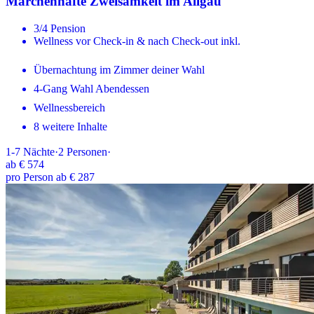
Märchenhafte Zweisamkeit im Allgäu
3/4 Pension
Wellness vor Check-in & nach Check-out inkl.
Übernachtung im Zimmer deiner Wahl
4-Gang Wahl Abendessen
Wellnessbereich
8 weitere Inhalte
1-7
Nächte
·
2
Personen
·
ab
€ 574
pro Person ab € 287