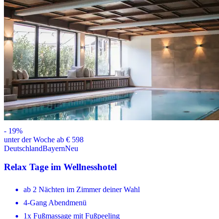
-
19
%
unter der Woche ab € 598
Deutschland
Bayern
Neu
Relax Tage im Wellnesshotel
ab 2 Nächten im Zimmer deiner Wahl
4-Gang Abendmenü
1x Fußmassage mit Fußpeeling