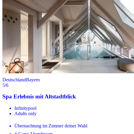
Deutschland
Bayern
5
/6
Spa Erlebnis mit Altstadtblick
Infinitypool
Adults only
Übernachtung im Zimmer deiner Wahl
4-Gang Abendessen