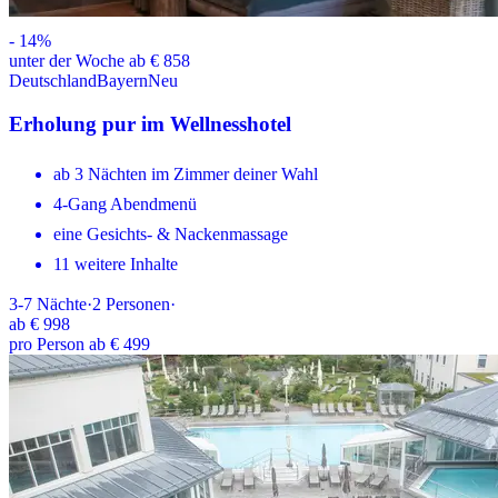
-
14
%
unter der Woche ab € 858
Deutschland
Bayern
Neu
Erholung pur im Wellnesshotel
ab 3 Nächten im Zimmer deiner Wahl
4-Gang Abendmenü
eine Gesichts- & Nackenmassage
11 weitere Inhalte
3-7
Nächte
·
2
Personen
·
ab
€ 998
pro Person ab € 499