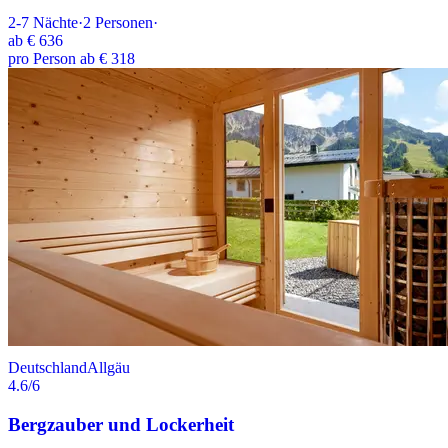
2-7
Nächte
·
2
Personen
·
ab
€ 636
pro Person ab € 318
Deutschland
Allgäu
4.6
/6
Bergzauber und Lockerheit