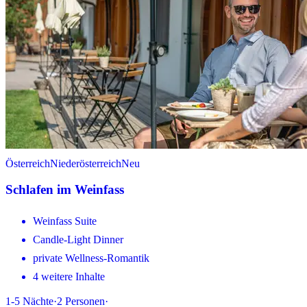
Österreich
Niederösterreich
Neu
Schlafen im Weinfass
Weinfass Suite
Candle-Light Dinner
private Wellness-Romantik
4 weitere Inhalte
1-5
Nächte
·
2
Personen
·