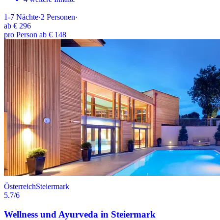
1-7
Nächte
·
2
Personen
·
ab
€ 296
pro Person ab € 148
Österreich
Steiermark
5.7
/6
Wellness und Ayurveda in Steiermark