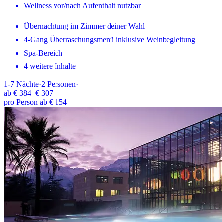
Wellness vor/nach Aufenthalt nutzbar
Übernachtung im Zimmer deiner Wahl
4-Gang Überraschungsmenü inklusive Weinbegleitung
Spa-Bereich
4 weitere Inhalte
1-7
Nächte
·
2
Personen
·
ab
€ 384
€ 307
pro Person ab € 154