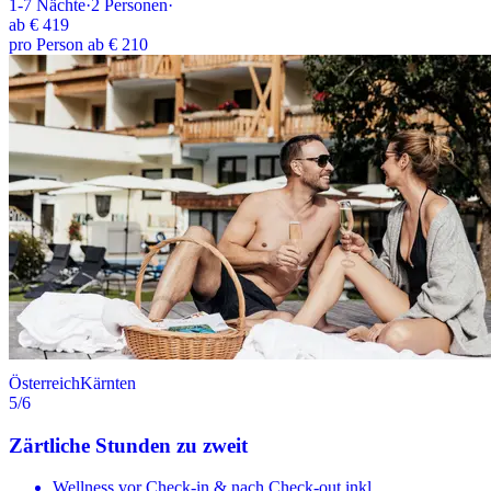
1-7
Nächte
·
2
Personen
·
ab
€ 419
pro Person ab € 210
Österreich
Kärnten
5
/6
Zärtliche Stunden zu zweit
Wellness vor Check-in & nach Check-out inkl.