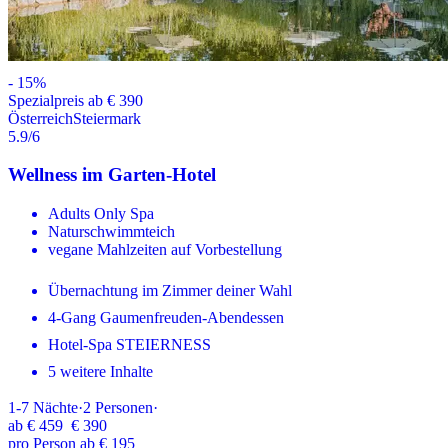
-
15
%
Spezialpreis ab € 390
Österreich
Steiermark
5.9
/6
Wellness im Garten-Hotel
Adults Only Spa
Naturschwimmteich
vegane Mahlzeiten auf Vorbestellung
Übernachtung im Zimmer deiner Wahl
4-Gang Gaumenfreuden-Abendessen
Hotel-Spa STEIERNESS
5 weitere Inhalte
1-7
Nächte
·
2
Personen
·
ab
€ 459
€ 390
pro Person ab € 195