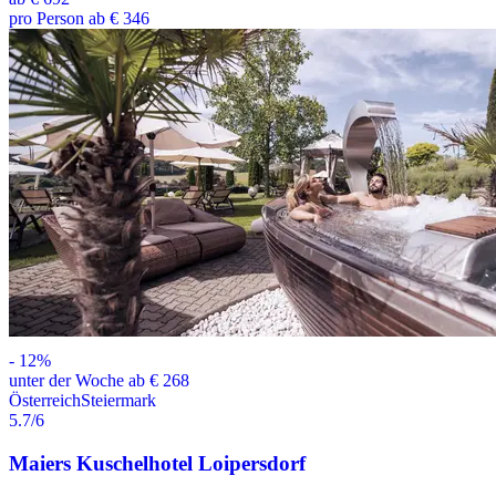
pro Person ab € 346
-
12
%
unter der Woche ab € 268
Österreich
Steiermark
5.7
/6
Maiers Kuschelhotel Loipersdorf