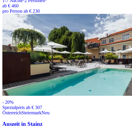
1-7
Nächte
·
2
Personen
·
ab
€ 460
pro Person ab € 230
-
20
%
Spezialpreis ab € 307
Österreich
Steiermark
Neu
Auszeit in Stainz