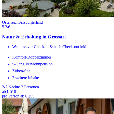
Österreich
Salzburgerland
5.3
/6
Natur & Erholung in Grossarl
Wellness vor Check-in & nach Check-out inkl.
Komfort-Doppelzimmer
5-Gang Verwöhnpension
Zirben-Spa
2 weitere Inhalte
2-7
Nächte
·
2
Personen
·
ab
€ 510
pro Person ab € 255