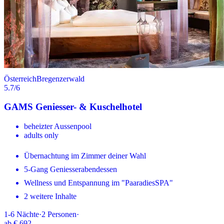
Österreich
Bregenzerwald
5.7
/6
GAMS Geniesser- & Kuschelhotel
beheizter Aussenpool
adults only
Übernachtung im Zimmer deiner Wahl
5-Gang Geniesserabendessen
Wellness und Entspannung im "PaaradiesSPA"
2 weitere Inhalte
1-6
Nächte
·
2
Personen
·
ab
€ 692