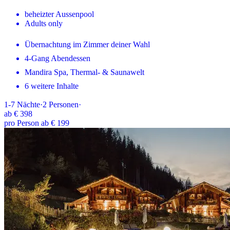
beheizter Aussenpool
Adults only
Übernachtung im Zimmer deiner Wahl
4-Gang Abendessen
Mandira Spa, Thermal- & Saunawelt
6 weitere Inhalte
1-7
Nächte
·
2
Personen
·
ab
€ 398
pro Person ab € 199