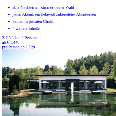
ab 2 Nächten im Zimmer deiner Wahl
jeden Abend, ein liebevoll zubereitetes Abendessen
Sauna im privaten Chalet
4 weitere Inhalte
2-7
Nächte
·
2
Personen
·
ab
€ 1.440
pro Person ab € 720