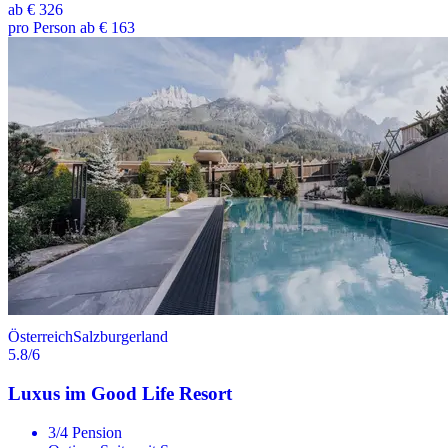
ab
€ 326
pro Person ab € 163
Österreich
Salzburgerland
5.8
/6
Luxus im Good Life Resort
3/4 Pension