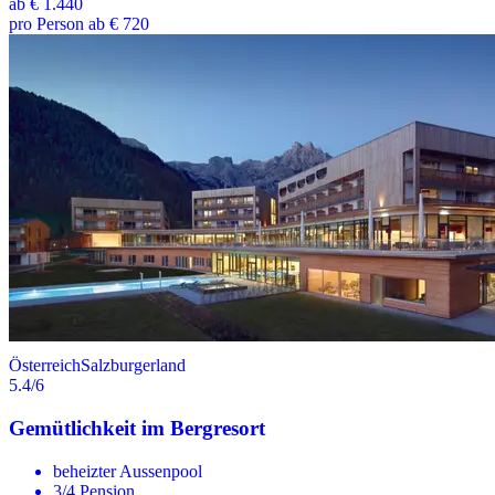
ab
€ 1.440
pro Person ab € 720
Österreich
Salzburgerland
5.4
/6
Gemütlichkeit im Bergresort
beheizter Aussenpool
3/4 Pension