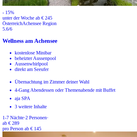
-
15
%
unter der Woche ab € 245
Österreich
Achensee Region
5.6
/6
Wellness am Achensee
kostenlose Minibar
beheizter Aussenpool
Aussenwhirlpool
direkt am Seeufer
Übernachtung im Zimmer deiner Wahl
4-Gang Abendessen oder Themenabende mit Buffet
aja SPA
3 weitere Inhalte
1-7
Nächte
·
2
Personen
·
ab
€ 289
pro Person ab € 145