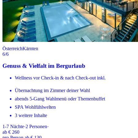
Österreich
Kärnten
6
/6
Genuss & Vielfalt im Bergurlaub
Wellness vor Check-in & nach Check-out inkl.
Übernachtung im Zimmer deiner Wahl
abends 5-Gang Wahlmenü oder Themenbuffet
SPA Wohlfühlwelten
3 weitere Inhalte
1-7
Nächte
·
2
Personen
·
ab
€ 260
pro Person ab € 130