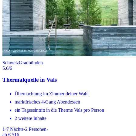
Schweiz
Graubünden
5.6
/6
Thermalquelle in Vals
Übernachtung im Zimmer deiner Wahl
marktfrisches 4-Gang Abendessen
ein Tageseintritt in die Therme Vals pro Person
2 weitere Inhalte
1-7
Nächte
·
2
Personen
·
ab
€ 516