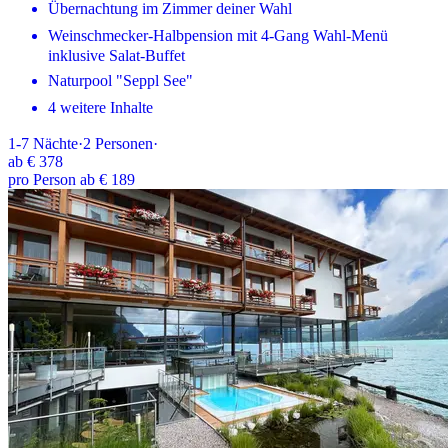
Übernachtung im Zimmer deiner Wahl
Weinschmecker-Halbpension mit 4-Gang Wahl-Menü
inklusive Salat-Buffet
Naturpool "Seppl See"
4 weitere Inhalte
1-7
Nächte
·
2
Personen
·
ab
€ 378
pro Person ab € 189