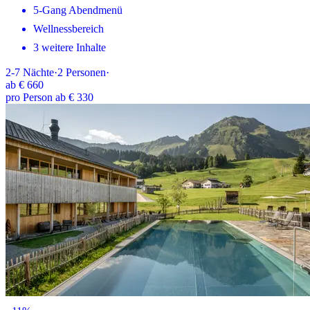
5-Gang Abendmenü
Wellnessbereich
3 weitere Inhalte
2-7
Nächte
·
2
Personen
·
ab
€ 660
pro Person ab € 330