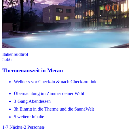
Italien
Südtirol
5.4
/6
Thermenauszeit in Meran
Wellness vor Check-in & nach Check-out inkl.
Übernachtung im Zimmer deiner Wahl
3-Gang Abendessen
3h Eintritt in die Therme und die SaunaWelt
5 weitere Inhalte
1-7
Nächte
·
2
Personen
·