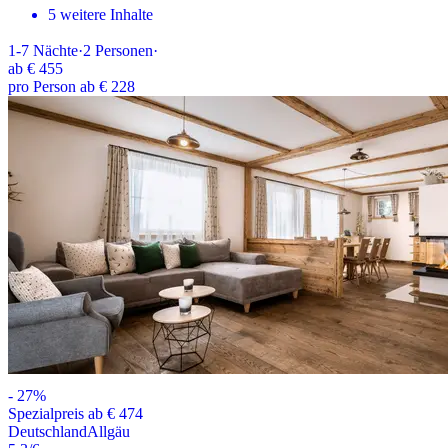
5 weitere Inhalte
1-7
Nächte
·
2
Personen
·
ab
€ 455
pro Person ab € 228
-
27
%
Spezialpreis ab € 474
Deutschland
Allgäu