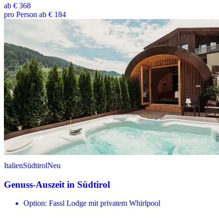
ab
€ 368
pro Person ab € 184
Italien
Südtirol
Neu
Genuss-Auszeit in Südtirol
Option: Fassl Lodge mit privatem Whirlpool