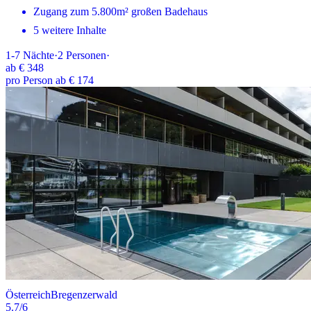
Zugang zum 5.800m² großen Badehaus
5 weitere Inhalte
1-7
Nächte
·
2
Personen
·
ab
€ 348
pro Person ab € 174
Österreich
Bregenzerwald
5.7
/6