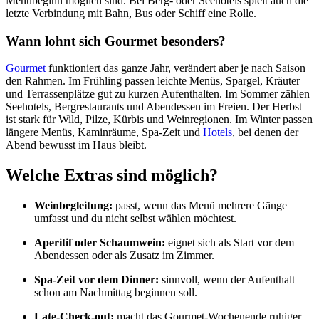
Menübeginn möglich sind. Bei Berg- oder Seehotels spielt auch die
letzte Verbindung mit Bahn, Bus oder Schiff eine Rolle.
Wann lohnt sich Gourmet besonders?
Gourmet
funktioniert das ganze Jahr, verändert aber je nach Saison
den Rahmen. Im Frühling passen leichte Menüs, Spargel, Kräuter
und Terrassenplätze gut zu kurzen Aufenthalten. Im Sommer zählen
Seehotels, Bergrestaurants und Abendessen im Freien. Der Herbst
ist stark für Wild, Pilze, Kürbis und Weinregionen. Im Winter passen
längere Menüs, Kaminräume, Spa-Zeit und
Hotels
, bei denen der
Abend bewusst im Haus bleibt.
Welche Extras sind möglich?
Weinbegleitung:
passt, wenn das Menü mehrere Gänge
umfasst und du nicht selbst wählen möchtest.
Aperitif oder Schaumwein:
eignet sich als Start vor dem
Abendessen oder als Zusatz im Zimmer.
Spa-Zeit vor dem Dinner:
sinnvoll, wenn der Aufenthalt
schon am Nachmittag beginnen soll.
Late-Check-out:
macht das Gourmet-Wochenende ruhiger,