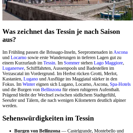
Was zeichnet das Tessin je nach Saison
aus?
Im Frühling passen die Brissago-Inseln, Seepromenaden in
Ascona
und
Locarno
sowie erste Wanderungen in tieferen Lagen gut zu
einem Kurzurlaub im
Tessin
. Im
Sommer
stehen
Lago Maggiore
,
Luganersee
, Schifffahrten, Aussenpools und Badestellen im
Verzascatal im Vordergrund. Im Herbst rücken Grotti, Merlot,
Kastanien,
Lugano
und Ausflüge ins Maggiatal stärker in den
Fokus. Im
Winter
eignen sich Lugano, Locarno, Ascona,
Spa-Hotels
und die Burgen von
Bellinzona
für einen ruhigeren Aufenthalt.
Prägend bleibt der Wechsel zwischen südlichem Stadtgefühl,
Seeufer und Tälern, die nach wenigen Kilometern deutlich alpiner
werden.
Sehenswürdigkeiten im Tessin
Burgen von Bellinzona
— Castelgrande, Montebello und