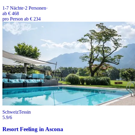
1-7
Nächte
·
2
Personen
·
ab
€ 468
pro Person ab € 234
Schweiz
Tessin
5.9
/6
Resort Feeling in Ascona