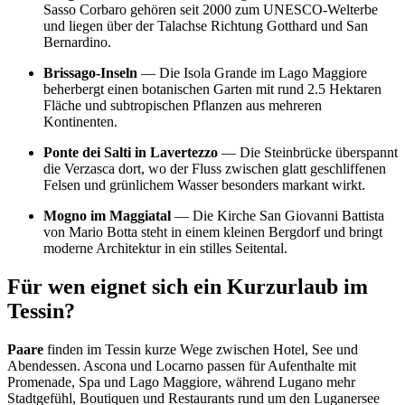
Sasso Corbaro gehören seit 2000 zum UNESCO-Welterbe
und liegen über der Talachse Richtung Gotthard und San
Bernardino.
Brissago-Inseln
— Die Isola Grande im Lago Maggiore
beherbergt einen botanischen Garten mit rund 2.5 Hektaren
Fläche und subtropischen Pflanzen aus mehreren
Kontinenten.
Ponte dei Salti in Lavertezzo
— Die Steinbrücke überspannt
die Verzasca dort, wo der Fluss zwischen glatt geschliffenen
Felsen und grünlichem Wasser besonders markant wirkt.
Mogno im Maggiatal
— Die Kirche San Giovanni Battista
von Mario Botta steht in einem kleinen Bergdorf und bringt
moderne Architektur in ein stilles Seitental.
Für wen eignet sich ein Kurzurlaub im
Tessin?
Paare
finden im Tessin kurze Wege zwischen Hotel, See und
Abendessen. Ascona und Locarno passen für Aufenthalte mit
Promenade, Spa und Lago Maggiore, während Lugano mehr
Stadtgefühl, Boutiquen und Restaurants rund um den Luganersee