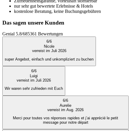
Zufriedenheitsgarantie, vorteilhaft stornierbar
nur sehr gut bewertete Erlebnisse & Hotels
kostenlose Beratung, keine Buchungsgebühren
Das sagen unsere Kunden
Genial
5.8
/
6
85361
Bewertungen
6
/
6
Nicole
verreist im Juli 2026
super Angebot, einfach und unkompliziert zu buchen
6
/
6
Luigi
verreist im Juli 2026
Wir waren sehr zufrieden mit Euch
6
/
6
Aurelie
verreist im Aug. 2026
Merci pour toutes vos réponses rapides et j’ai apprécié le petit
message pour notre départ