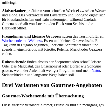
mitbringt.
Aktivurlauber
profitieren vom schnellen Wechsel zwischen Wasser
und Höhe. Das Verzascatal mit Lavertezzo und Sonogno eignet sich
für Flusslandschaften und Talwanderungen, während Cardada-
Cimetta oberhalb von Locarno den Blick vom See bis in die
Bergwelt öffnet.
Freundinnen und kleinere Gruppen
nutzen das Tessin oft für ein
Wochenende mit Wellness
, Essen und kleinen Ortswechseln. Ein
Tag kann in Lugano beginnen, über eine Schifffahrt führen und
abends in einem Grotto mit Risotto, Polenta, Merlot oder Gazzosa
enden.
Ruhesuchende
finden abseits der Seepromenaden schnell leisere
Orte. Das Maggiatal, das Onsernonetal oder Dörfer wie Sonogno
passen, wenn der Aufenthalt weniger Programm und mehr
Natur
,
Steinarchitektur und langsame Wege haben soll.
Drei Varianten von Gourmet-Angeboten
Gourmet-Wochenende mit Übernachtung
Diese Variante verbindet Zimmer, Frühstück und ein mehrgängiges