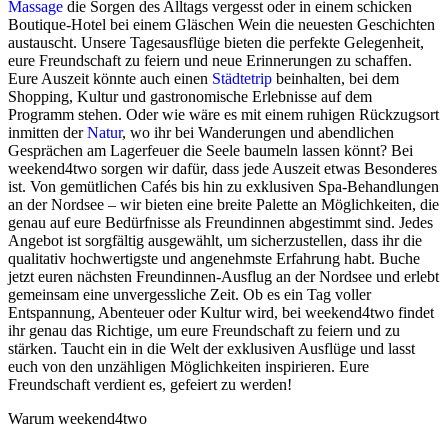
Massage
die Sorgen des Alltags vergesst oder in einem schicken
Boutique-Hotel bei einem Gläschen Wein die neuesten Geschichten
austauscht. Unsere Tagesausflüge bieten die perfekte Gelegenheit,
eure Freundschaft zu feiern und neue Erinnerungen zu schaffen.
Eure Auszeit könnte auch einen
Städtetrip
beinhalten, bei dem
Shopping, Kultur und gastronomische Erlebnisse auf dem
Programm stehen. Oder wie wäre es mit einem ruhigen Rückzugsort
inmitten der
Natur
, wo ihr bei Wanderungen und abendlichen
Gesprächen am Lagerfeuer die Seele baumeln lassen könnt? Bei
weekend4two sorgen wir dafür, dass jede Auszeit etwas Besonderes
ist. Von gemütlichen Cafés bis hin zu exklusiven Spa-Behandlungen
an der Nordsee – wir bieten eine breite Palette an Möglichkeiten, die
genau auf eure Bedürfnisse als Freundinnen abgestimmt sind. Jedes
Angebot ist sorgfältig ausgewählt, um sicherzustellen, dass ihr die
qualitativ hochwertigste und angenehmste Erfahrung habt. Buche
jetzt euren nächsten Freundinnen-Ausflug an der Nordsee und erlebt
gemeinsam eine unvergessliche Zeit. Ob es ein Tag voller
Entspannung, Abenteuer oder Kultur wird, bei weekend4two findet
ihr genau das Richtige, um eure Freundschaft zu feiern und zu
stärken. Taucht ein in die Welt der exklusiven Ausflüge und lasst
euch von den unzähligen Möglichkeiten inspirieren. Eure
Freundschaft verdient es, gefeiert zu werden!
Warum weekend4two