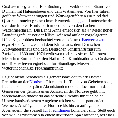
Cuxhaven liegt an der Elbmündung und verbindet den Strand von
Duhnen mit Hafenanlagen und dem Wattenmeer. Von hier führen
geführte Wattwanderungen und Wattwagenfahrten zur rund drei
Quadratkilometer grossen Insel Neuwerk.
Helgoland
unterscheidet
sich durch roten Buntsandstein deutlich von den flachen
Wattenmeerinseln. Die Lange Anna erhebt sich als 47 Meter hoher
Brandungspfeiler vor der Küste, während auf der vorgelagerten
Düne Kegelrobben beobachtet werden können.
Bremerhaven
ergänzt die Naturziele mit dem Klimahaus, dem Deutschen
Auswandererhaus und dem Deutschen Schifffahrtsmuseum.
Zwischen 1830 und 1974 verliessen mehr als sieben Millionen
Menschen Europa über den Hafen. Die Kombination aus Cuxhaven
und Bremerhaven eignet sich für Strandtage, Museen und
wetterunabhängige Programmpunkte.
Es gibt nichts Schöneres als gemeinsame Zeit mit der besten
Freundin an der
Nordsee
. Ob es um das Teilen von Geheimnissen,
Lachen bis in die späten Abendstunden oder einfach nur um das
Geniessen der gemeinsamen Auszeit an der Nordsee geht, mit
weekend4two findest du das perfekte Erlebnis für euch beide.
Unsere handverlesenen Angebote reichen von entspannenden
Wellness-Ausflügen an der Nordsee bis hin zu aufregenden
Abenteuern, die speziell
für Freundinnen
konzipiert sind. Stellt euch
vor, wie ihr zusammen in einem luxuriösen Spa entspannt, bei einer