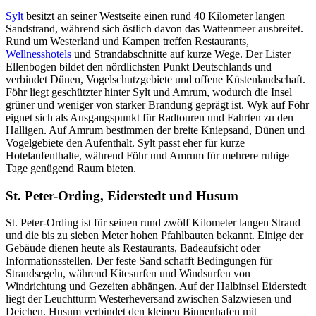
Sylt
besitzt an seiner Westseite einen rund 40 Kilometer langen
Sandstrand, während sich östlich davon das Wattenmeer ausbreitet.
Rund um Westerland und Kampen treffen Restaurants,
Wellnesshotels
und Strandabschnitte auf kurze Wege. Der Lister
Ellenbogen bildet den nördlichsten Punkt Deutschlands und
verbindet Dünen, Vogelschutzgebiete und offene Küstenlandschaft.
Föhr liegt geschützter hinter Sylt und Amrum, wodurch die Insel
grüner und weniger von starker Brandung geprägt ist. Wyk auf Föhr
eignet sich als Ausgangspunkt für Radtouren und Fahrten zu den
Halligen. Auf Amrum bestimmen der breite Kniepsand, Dünen und
Vogelgebiete den Aufenthalt. Sylt passt eher für kurze
Hotelaufenthalte, während Föhr und Amrum für mehrere ruhige
Tage genügend Raum bieten.
St. Peter-Ording, Eiderstedt und Husum
St. Peter-Ording ist für seinen rund zwölf Kilometer langen Strand
und die bis zu sieben Meter hohen Pfahlbauten bekannt. Einige der
Gebäude dienen heute als Restaurants, Badeaufsicht oder
Informationsstellen. Der feste Sand schafft Bedingungen für
Strandsegeln, während Kitesurfen und Windsurfen von
Windrichtung und Gezeiten abhängen. Auf der Halbinsel Eiderstedt
liegt der Leuchtturm Westerheversand zwischen Salzwiesen und
Deichen. Husum verbindet den kleinen Binnenhafen mit