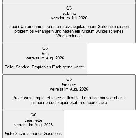
6
/
6
Sabrina
verreist im Juli 2026
super Unternehmen. konnten trotz abgelaufenem Gutschein diesen
problemlos verlängern und hatten ein rundum wunderschönes
Wochendende
6
/
6
Rita
verreist im Aug. 2026
Toller Service. Empfehlen Euch gerne weiter.
6
/
6
Gregory
verreist im Aug. 2026
Processus simple, efficace et flexible. Le fait de pouvoir choisir
n’importe quel séjour était très appréciable
6
/
6
Jeannette
verreist im Aug. 2026
Gute Sache schönes Geschenk