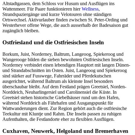
Altstadtgassen, dem Schloss vor Husum und Ausflügen ins
Wattenmeer. Für Paare funktionieren hier
Wellness
,
Strandspaziergänge und kurze Velotouren ohne ständigen
Ortswechsel. Aktivurlauber finden zwischen St. Peter-Ording und
Westerhever offene Wege, die auch ausserhalb der Badesaison gut
zugänglich bleiben.
Ostfriesland und die Ostfriesischen Inseln
Borkum, Juist, Norderney, Baltrum, Langeoog, Spiekeroog und
Wangerooge bilden die sieben bewohnten Ostfriesischen Inseln.
Norderney verbindet einen lebendigen Hauptort mit langen Dünen-
und Strandabschnitten im Osten. Juist, Langeoog und Spiekeroog
sind stärker auf Fusswege, Fahrräder und Pferdekutschen
ausgerichtet, während Baltrum als kleinste Insel besonders
überschaubar bleibt. Auf dem Festland prägen Greetsiel, Norden-
Norddeich, Neuharlingersiel und Carolinensiel die Küste. In
Greetsiel stehen historische Giebelhäuser rund um den Hafen,
während Norddeich als Fährhafen und Ausgangspunkt für
Wattwanderungen dient. Zur Region gehört auch die ostfriesische
Teekultur mit Kluntje und Rahm. Die Inseln passen zu ruhigen
Aufenthalten, die Festlandorte eher zu flexiblen Ausflügen.
Cuxhaven, Neuwerk, Helgoland und Bremerhaven