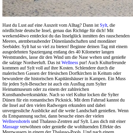
Hast du Lust auf eine Auszeit vom Alltag? Dann ist
Sylt
, die
nördlichste deutsche Insel, genau das Richtige für dich! Mit
weekend4two entdeckst du das Inselglück inmitten des rauschenden
Meeres, atemberaubender Dünenlandschaften und mondäner
Seebäder. Sylt hat so viel zu bieten! Beginne deinen Tag mit einem
ausgedehnten Spaziergang entlang des 40 Kilometer langen
Weststrandes, lasse dir den Wind um die Nase wehen und genieße
die salzige Nordseeluft. Das ist
Wellness
pur! Auch Kulturfreunde
kommen auf Sylt voll auf ihre Kosten. Schlendere durch die
malerischen Gassen der friesischen Dorfkirchen in Keitum oder
bewundere die historischen Kapitänshäuser in Kampen. Ein Muss
für jeden Sylt-Besucher ist auch ein Ausflug zum Sylter
Heimatmuseum oder zu einem der zahlreichen
Kunsthandwerksmärkte. Nach so viel Kultur locken die Sylter
Dünen für ein romantisches Picknick. Mit dem Fahrrad kannst du
die Insel auf den vielen Radwegen erkunden und dabei
unvergessliche Ausblicke auf die weite Landschaft genießen. Wenn
du Entspannung suchst, dann besuche eines der vielen
Wellnesshotels
und Thalasso-Zentren auf Sylt. Lass dich mit einer
Massage
verwöhnen oder genieße die wohltuenden Effekte des
Meerwassers in einem der Thalasso-Pools. Und nach einem