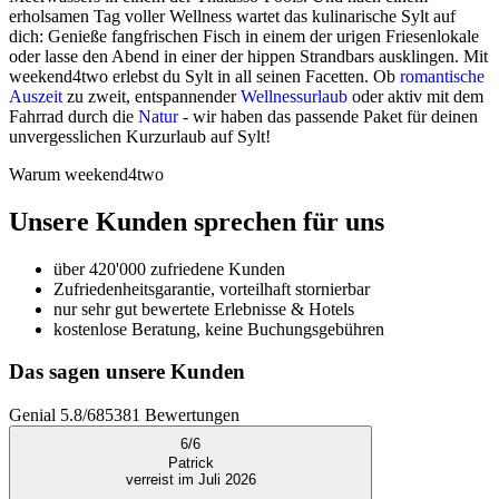
erholsamen Tag voller Wellness wartet das kulinarische Sylt auf
dich: Genieße fangfrischen Fisch in einem der urigen Friesenlokale
oder lasse den Abend in einer der hippen Strandbars ausklingen. Mit
weekend4two erlebst du Sylt in all seinen Facetten. Ob
romantische
Auszeit
zu zweit, entspannender
Wellnessurlaub
oder aktiv mit dem
Fahrrad durch die
Natur
- wir haben das passende Paket für deinen
unvergesslichen Kurzurlaub auf Sylt!
Warum weekend4two
Unsere Kunden sprechen für uns
über 420'000 zufriedene Kunden
Zufriedenheitsgarantie, vorteilhaft stornierbar
nur sehr gut bewertete Erlebnisse & Hotels
kostenlose Beratung, keine Buchungsgebühren
Das sagen unsere Kunden
Genial
5.8
/
6
85381
Bewertungen
6
/
6
Patrick
verreist im Juli 2026