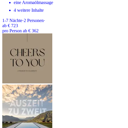
eine Aromaölmassage
4 weitere Inhalte
1-7
Nächte
·
2
Personen
·
ab
€ 723
pro Person ab € 362