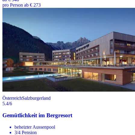
pro Person ab € 273
Österreich
Salzburgerland
5.4
/6
Gemütlichkeit im Bergresort
beheizter Aussenpool
3/4 Pension