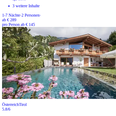
3 weitere Inhalte
1-7
Nächte
·
2
Personen
·
ab
€ 289
pro Person ab € 145
Österreich
Tirol
5.8
/6