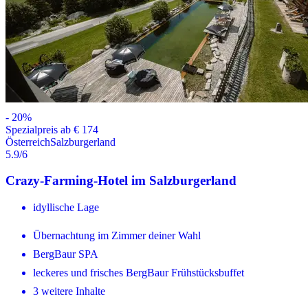
-
20
%
Spezialpreis ab € 174
Österreich
Salzburgerland
5.9
/6
Crazy-Farming-Hotel im Salzburgerland
idyllische Lage
Übernachtung im Zimmer deiner Wahl
BergBaur SPA
leckeres und frisches BergBaur Frühstücksbuffet
3 weitere Inhalte