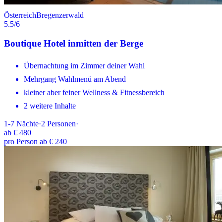
Österreich
Bregenzerwald
5.5
/6
Boutique Hotel inmitten der Berge
Übernachtung im Zimmer deiner Wahl
Mehrgang Wahlmenü am Abend
kleiner aber feiner Wellness & Fitnessbereich
2 weitere Inhalte
1-7
Nächte
·
2
Personen
·
ab
€ 480
pro Person ab € 240