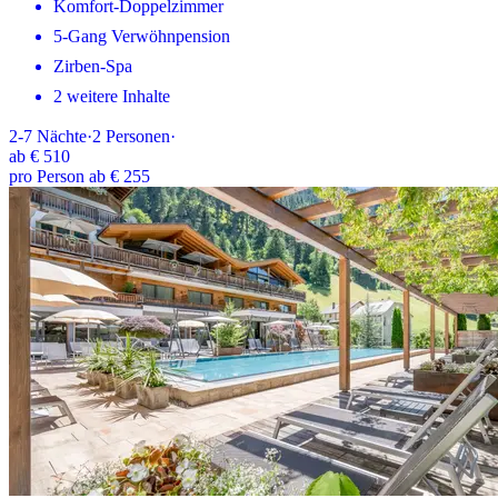
Komfort-Doppelzimmer
5-Gang Verwöhnpension
Zirben-Spa
2 weitere Inhalte
2-7
Nächte
·
2
Personen
·
ab
€ 510
pro Person ab € 255