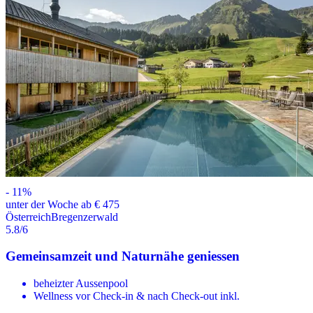
-
11
%
unter der Woche ab € 475
Österreich
Bregenzerwald
5.8
/6
Gemeinsamzeit und Naturnähe geniessen
beheizter Aussenpool
Wellness vor Check-in & nach Check-out inkl.