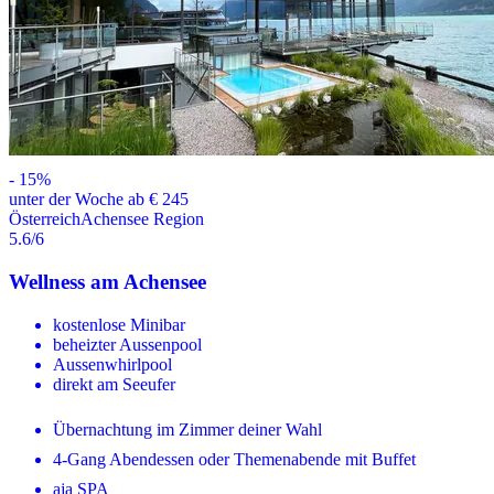
-
15
%
unter der Woche ab € 245
Österreich
Achensee Region
5.6
/6
Wellness am Achensee
kostenlose Minibar
beheizter Aussenpool
Aussenwhirlpool
direkt am Seeufer
Übernachtung im Zimmer deiner Wahl
4-Gang Abendessen oder Themenabende mit Buffet
aja SPA