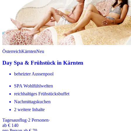
Österreich
Kärnten
Neu
Day Spa & Frühstück in Kärnten
beheizter Aussenpool
SPA Wohlfühlwelten
reichhaltiges Frühstücksbuffet
Nachmittagskuchen
2 weitere Inhalte
Tagesausflug
·
2
Personen
·
ab
€ 140
pro Person ab € 70