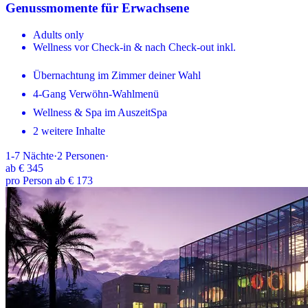
Genussmomente für Erwachsene
Adults only
Wellness vor Check-in & nach Check-out inkl.
Übernachtung im Zimmer deiner Wahl
4-Gang Verwöhn-Wahlmenü
Wellness & Spa im AuszeitSpa
2 weitere Inhalte
1-7
Nächte
·
2
Personen
·
ab
€ 345
pro Person ab € 173