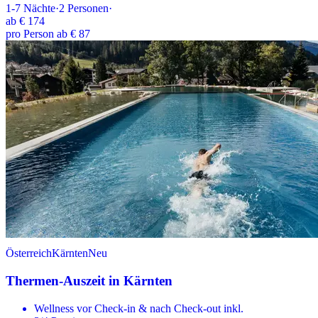
1-7
Nächte
·
2
Personen
·
ab
€ 174
pro Person ab € 87
Österreich
Kärnten
Neu
Thermen-Auszeit in Kärnten
Wellness vor Check-in & nach Check-out inkl.