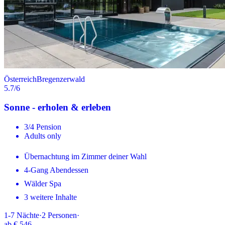
Österreich
Bregenzerwald
5.7
/6
Sonne - erholen & erleben
3/4 Pension
Adults only
Übernachtung im Zimmer deiner Wahl
4-Gang Abendessen
Wälder Spa
3 weitere Inhalte
1-7
Nächte
·
2
Personen
·
ab
€ 546