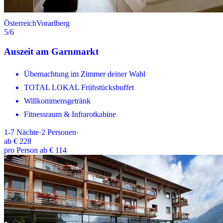
Österreich
Vorarlberg
5
/6
Auszeit am Garnmarkt
Übernachtung im Zimmer deiner Wahl
TOTAL LOKAL Frühstücksbuffet
Willkommensgetränk
Fitnessraum & Infrarotkabine
1-7
Nächte
·
2
Personen
·
ab
€ 228
pro Person ab € 114