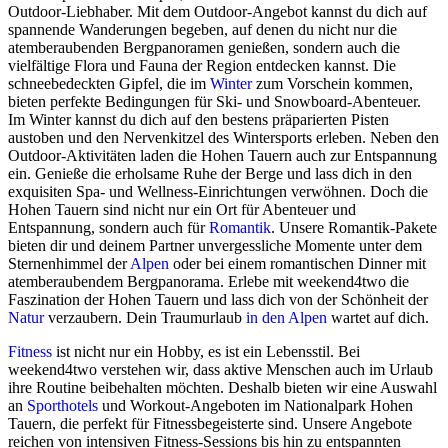
Outdoor-Liebhaber. Mit dem Outdoor-Angebot kannst du dich auf
spannende Wanderungen begeben, auf denen du nicht nur die
atemberaubenden Bergpanoramen genießen, sondern auch die
vielfältige Flora und Fauna der Region entdecken kannst. Die
schneebedeckten Gipfel, die im
Winter
zum Vorschein kommen,
bieten perfekte Bedingungen für Ski- und Snowboard-Abenteuer.
Im Winter kannst du dich auf den bestens präparierten Pisten
austoben und den Nervenkitzel des Wintersports erleben. Neben den
Outdoor-Aktivitäten laden die Hohen Tauern auch zur Entspannung
ein. Genieße die erholsame Ruhe der Berge und lass dich in den
exquisiten Spa- und Wellness-Einrichtungen verwöhnen. Doch die
Hohen Tauern sind nicht nur ein Ort für Abenteuer und
Entspannung, sondern auch für
Romantik
. Unsere Romantik-Pakete
bieten dir und deinem Partner unvergessliche Momente unter dem
Sternenhimmel der
Alpen
oder bei einem romantischen Dinner mit
atemberaubendem Bergpanorama. Erlebe mit weekend4two die
Faszination der Hohen Tauern und lass dich von der Schönheit der
Natur
verzaubern. Dein Traumurlaub
in den Alpen
wartet auf dich.
Fitness
ist nicht nur ein Hobby, es ist ein Lebensstil. Bei
weekend4two verstehen wir, dass aktive Menschen auch im Urlaub
ihre Routine beibehalten möchten. Deshalb bieten wir eine Auswahl
an
Sporthotels
und Workout-Angeboten im Nationalpark Hohen
Tauern, die perfekt für Fitnessbegeisterte sind. Unsere Angebote
reichen von intensiven Fitness-Sessions bis hin zu entspannten