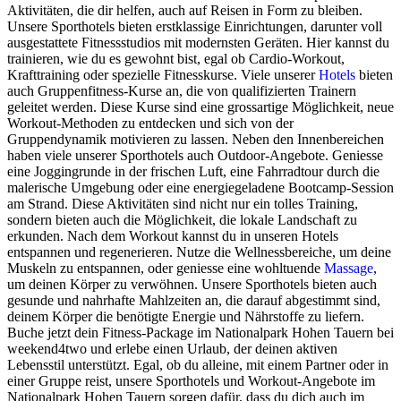
Aktivitäten, die dir helfen, auch auf Reisen in Form zu bleiben.
Unsere Sporthotels bieten erstklassige Einrichtungen, darunter voll
ausgestattete Fitnessstudios mit modernsten Geräten. Hier kannst du
trainieren, wie du es gewohnt bist, egal ob Cardio-Workout,
Krafttraining oder spezielle Fitnesskurse. Viele unserer
Hotels
bieten
auch Gruppenfitness-Kurse an, die von qualifizierten Trainern
geleitet werden. Diese Kurse sind eine grossartige Möglichkeit, neue
Workout-Methoden zu entdecken und sich von der
Gruppendynamik motivieren zu lassen. Neben den Innenbereichen
haben viele unserer Sporthotels auch Outdoor-Angebote. Geniesse
eine Joggingrunde in der frischen Luft, eine Fahrradtour durch die
malerische Umgebung oder eine energiegeladene Bootcamp-Session
am Strand. Diese Aktivitäten sind nicht nur ein tolles Training,
sondern bieten auch die Möglichkeit, die lokale Landschaft zu
erkunden. Nach dem Workout kannst du in unseren Hotels
entspannen und regenerieren. Nutze die Wellnessbereiche, um deine
Muskeln zu entspannen, oder geniesse eine wohltuende
Massage
,
um deinen Körper zu verwöhnen. Unsere Sporthotels bieten auch
gesunde und nahrhafte Mahlzeiten an, die darauf abgestimmt sind,
deinem Körper die benötigte Energie und Nährstoffe zu liefern.
Buche jetzt dein Fitness-Package im Nationalpark Hohen Tauern bei
weekend4two und erlebe einen Urlaub, der deinen aktiven
Lebensstil unterstützt. Egal, ob du alleine, mit einem Partner oder in
einer Gruppe reist, unsere Sporthotels und Workout-Angebote im
Nationalpark Hohen Tauern sorgen dafür, dass du dich auch im