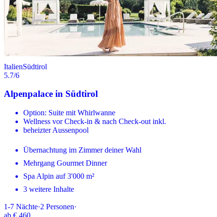
Italien
Südtirol
5.7
/6
Alpenpalace in Südtirol
Option: Suite mit Whirlwanne
Wellness vor Check-in & nach Check-out inkl.
beheizter Aussenpool
Übernachtung im Zimmer deiner Wahl
Mehrgang Gourmet Dinner
Spa Alpin auf 3'000 m²
3 weitere Inhalte
1-7
Nächte
·
2
Personen
·
ab
€ 460