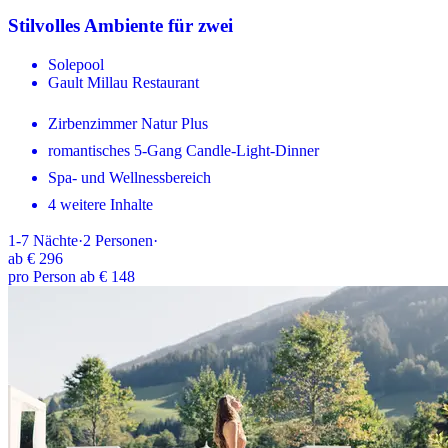
Stilvolles Ambiente für zwei
Solepool
Gault Millau Restaurant
Zirbenzimmer Natur Plus
romantisches 5-Gang Candle-Light-Dinner
Spa- und Wellnessbereich
4 weitere Inhalte
1-7
Nächte
·
2
Personen
·
ab
€ 296
pro Person ab € 148