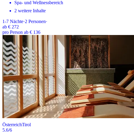
Spa- und Wellnessbereich
2 weitere Inhalte
1-7
Nächte
·
2
Personen
·
ab
€ 272
pro Person ab € 136
Österreich
Tirol
5.6
/6