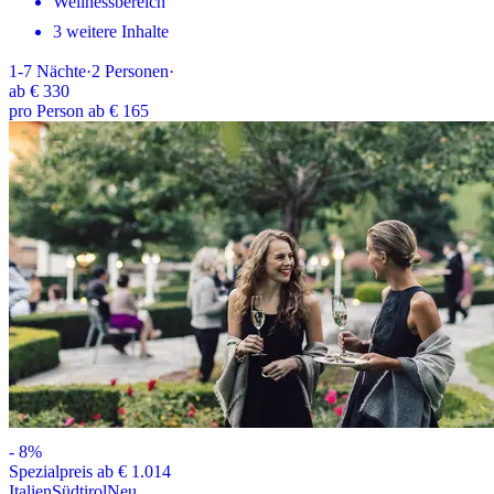
Wellnessbereich
3 weitere Inhalte
1-7
Nächte
·
2
Personen
·
ab
€ 330
pro Person ab € 165
-
8
%
Spezialpreis ab € 1.014
Italien
Südtirol
Neu