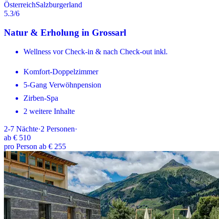
Österreich
Salzburgerland
5.3
/6
Natur & Erholung in Grossarl
Wellness vor Check-in & nach Check-out inkl.
Komfort-Doppelzimmer
5-Gang Verwöhnpension
Zirben-Spa
2 weitere Inhalte
2-7
Nächte
·
2
Personen
·
ab
€ 510
pro Person ab € 255