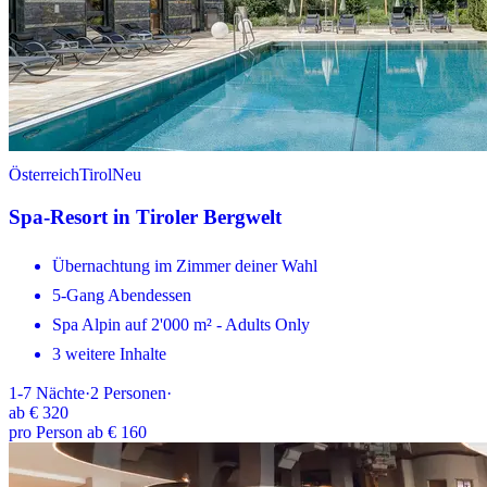
Österreich
Tirol
Neu
Spa-Resort in Tiroler Bergwelt
Übernachtung im Zimmer deiner Wahl
5-Gang Abendessen
Spa Alpin auf 2'000 m² - Adults Only
3 weitere Inhalte
1-7
Nächte
·
2
Personen
·
ab
€ 320
pro Person ab € 160