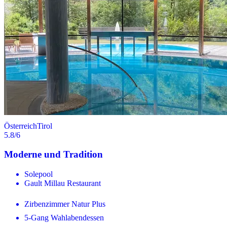
Österreich
Tirol
5.8
/6
Moderne und Tradition
Solepool
Gault Millau Restaurant
Zirbenzimmer Natur Plus
5-Gang Wahlabendessen