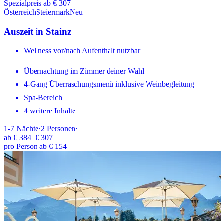
Spezialpreis ab € 307
Österreich
Steiermark
Neu
Auszeit in Stainz
Wellness vor/nach Aufenthalt nutzbar
Übernachtung im Zimmer deiner Wahl
4-Gang Überraschungsmenü inklusive Weinbegleitung
Spa-Bereich
4 weitere Inhalte
1-7
Nächte
·
2
Personen
·
ab
€ 384
€ 307
pro Person ab € 154