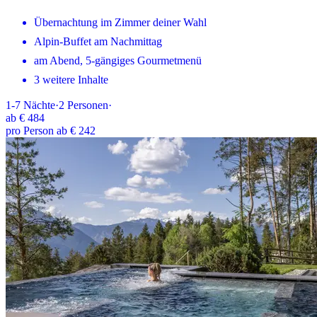
Übernachtung im Zimmer deiner Wahl
Alpin-Buffet am Nachmittag
am Abend, 5-gängiges Gourmetmenü
3 weitere Inhalte
1-7
Nächte
·
2
Personen
·
ab
€ 484
pro Person ab € 242