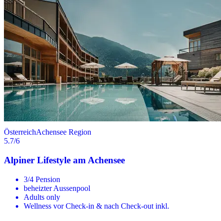
Österreich
Achensee Region
5.7
/6
Alpiner Lifestyle am Achensee
3/4 Pension
beheizter Aussenpool
Adults only
Wellness vor Check-in & nach Check-out inkl.