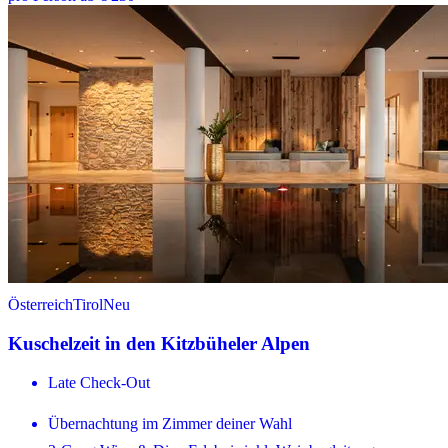
Österreich
Tirol
Neu
Kuschelzeit in den Kitzbüheler Alpen
Late Check-Out
Übernachtung im Zimmer deiner Wahl