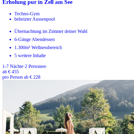
Erholung pur in Zell am See
Techno-Gym
beheizter Aussenpool
Übernachtung im Zimmer deiner Wahl
6-Gänge Abendessen
1.300m² Wellnessbereich
5 weitere Inhalte
1-7
Nächte
·
2
Personen
·
ab
€ 455
pro Person ab € 228