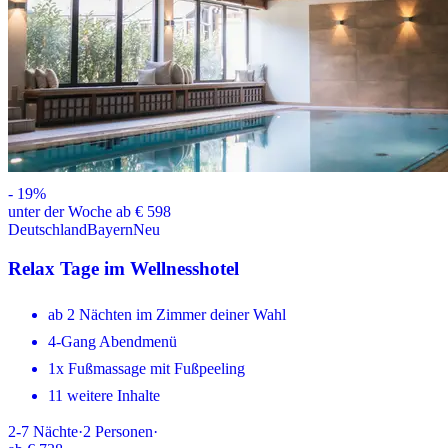
-
19
%
unter der Woche ab € 598
Deutschland
Bayern
Neu
Relax Tage im Wellnesshotel
ab 2 Nächten im Zimmer deiner Wahl
4-Gang Abendmenü
1x Fußmassage mit Fußpeeling
11 weitere Inhalte
2-7
Nächte
·
2
Personen
·