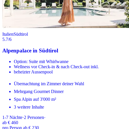
Italien
Südtirol
5.7
/6
Alpenpalace in Südtirol
Option: Suite mit Whirlwanne
Wellness vor Check-in & nach Check-out inkl.
beheizter Aussenpool
Übernachtung im Zimmer deiner Wahl
Mehrgang Gourmet Dinner
Spa Alpin auf 3'000 m²
3 weitere Inhalte
1-7
Nächte
·
2
Personen
·
ab
€ 460
pro Person ab € 230