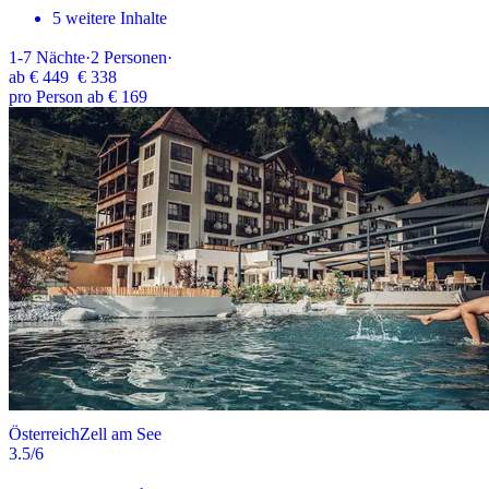
5 weitere Inhalte
1-7
Nächte
·
2
Personen
·
ab
€ 449
€ 338
pro Person ab € 169
Österreich
Zell am See
3.5
/6