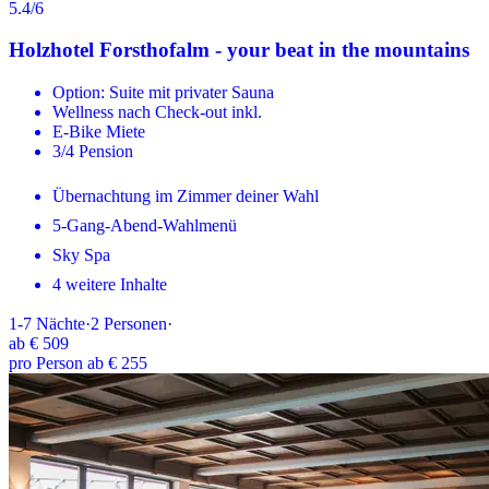
5.4
/6
Holzhotel Forsthofalm - your beat in the mountains
Option: Suite mit privater Sauna
Wellness nach Check-out inkl.
E-Bike Miete
3/4 Pension
Übernachtung im Zimmer deiner Wahl
5-Gang-Abend-Wahlmenü
Sky Spa
4 weitere Inhalte
1-7
Nächte
·
2
Personen
·
ab
€ 509
pro Person ab € 255