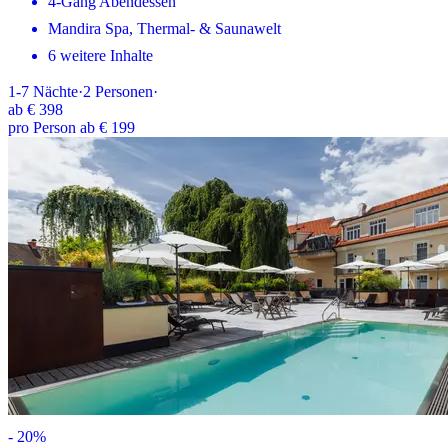
4-Gang Abendessen
Mandira Spa, Thermal- & Saunawelt
6 weitere Inhalte
1-7
Nächte
·
2
Personen
·
ab
€ 398
pro Person ab € 199
-
20
%