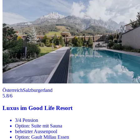
Österreich
Salzburgerland
5.8
/6
Luxus im Good Life Resort
3/4 Pension
Option: Suite mit Sauna
beheizter Aussenpool
Option: Gault Millau Essen