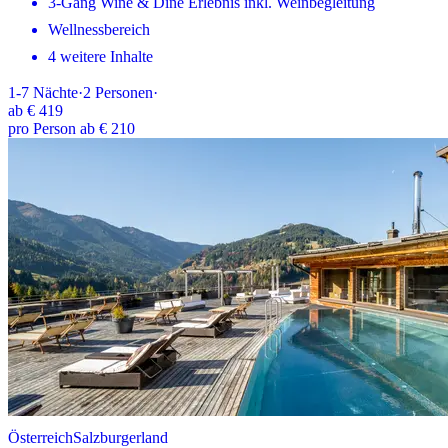
3-Gang Wine & Dine Erlebnis inkl. Weinbegleitung
Wellnessbereich
4 weitere Inhalte
1-7
Nächte
·
2
Personen
·
ab
€ 419
pro Person ab € 210
Österreich
Salzburgerland