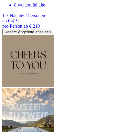
8 weitere Inhalte
1-7
Nächte
·
2
Personen
·
ab
€ 419
pro Person ab € 210
weitere Angebote anzeigen