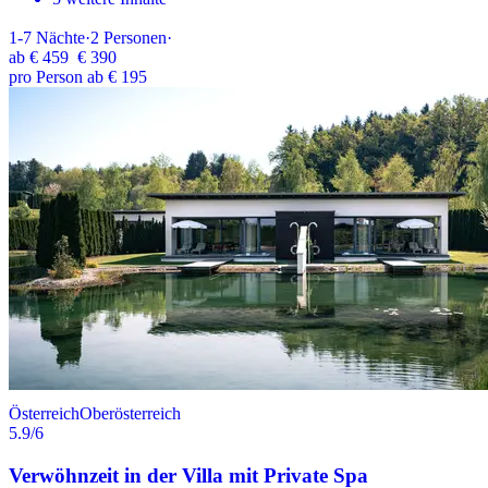
1-7
Nächte
·
2
Personen
·
ab
€ 459
€ 390
pro Person ab € 195
Österreich
Oberösterreich
5.9
/6
Verwöhnzeit in der Villa mit Private Spa